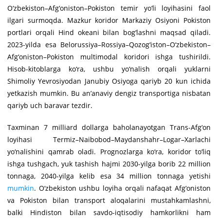
O‘zbekiston–Afg‘oniston–Pokiston temir yo‘li loyihasini faol
ilgari surmoqda. Mazkur koridor Markaziy Osiyoni Pokiston
portlari orqali Hind okeani bilan bog‘lashni maqsad qiladi.
2023-yilda esa Belorussiya–Rossiya–Qozog‘iston–O‘zbekiston–
Afg‘oniston–Pokiston multimodal koridori ishga tushirildi.
Hisob-kitoblarga ko‘ra, ushbu yo‘nalish orqali yuklarni
Shimoliy Yevrosiyodan Janubiy Osiyoga qariyb 20 kun ichida
yetkazish mumkin. Bu an’anaviy dengiz transportiga nisbatan
qariyb uch baravar tezdir.
Taxminan 7 milliard dollarga baholanayotgan Trans-Afg‘on
loyihasi Termiz–Naibobod–Maydanshahr–Logar–Xarlachi
yo‘nalishini qamrab oladi. Prognozlarga ko‘ra, koridor to‘liq
ishga tushgach, yuk tashish hajmi 2030-yilga borib 22 million
tonnaga, 2040-yilga kelib esa 34 million tonnaga yetishi
mumkin
. O‘zbekiston ushbu loyiha orqali nafaqat Afg‘oniston
va Pokiston bilan transport aloqalarini mustahkamlashni,
balki Hindiston bilan savdo-iqtisodiy hamkorlikni ham