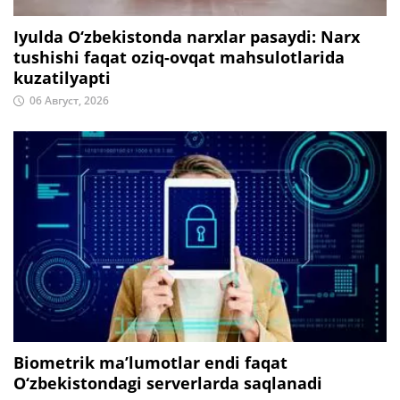
Iyulda O‘zbekistonda narxlar pasaydi: Narx
tushishi faqat oziq-ovqat mahsulotlarida
kuzatilyapti
06 Август, 2026
Biometrik ma’lumotlar endi faqat
O‘zbekistondagi serverlarda saqlanadi