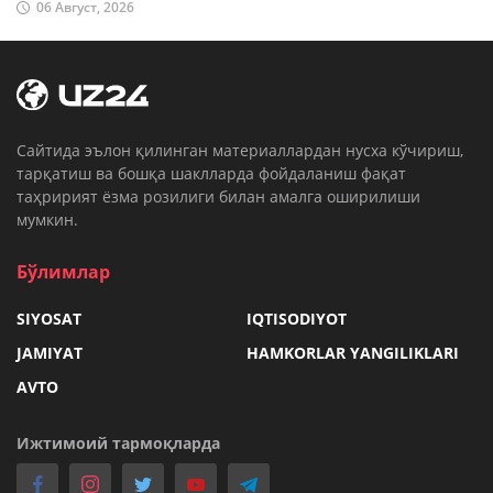
06 Август, 2026
Cайтида эълон қилинган материаллардан нусха кўчириш,
тарқатиш ва бошқа шаклларда фойдаланиш фақат
таҳририят ёзма розилиги билан амалга оширилиши
мумкин.
Бўлимлар
SIYOSAT
IQTISODIYOT
JAMIYAT
HAMKORLAR YANGILIKLARI
AVTO
Ижтимоий тармоқларда