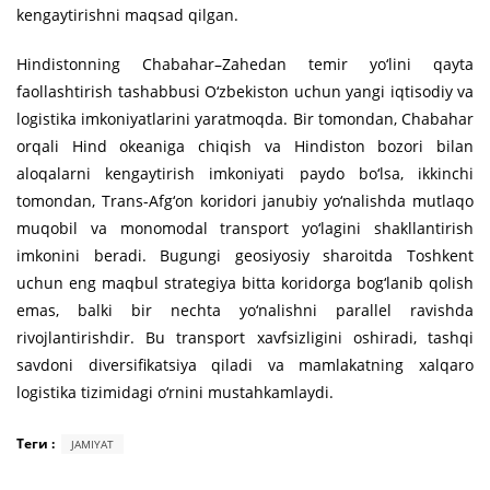
kengaytirishni maqsad qilgan.
Hindistonning Chabahar–Zahedan temir yo‘lini qayta
faollashtirish tashabbusi O‘zbekiston uchun yangi iqtisodiy va
logistika imkoniyatlarini yaratmoqda. Bir tomondan, Chabahar
orqali Hind okeaniga chiqish va Hindiston bozori bilan
aloqalarni kengaytirish imkoniyati paydo bo‘lsa, ikkinchi
tomondan, Trans-Afg‘on koridori janubiy yo‘nalishda mutlaqo
muqobil va monomodal transport yo‘lagini shakllantirish
imkonini beradi. Bugungi geosiyosiy sharoitda Toshkent
uchun eng maqbul strategiya bitta koridorga bog‘lanib qolish
emas, balki bir nechta yo‘nalishni parallel ravishda
rivojlantirishdir. Bu transport xavfsizligini oshiradi, tashqi
savdoni diversifikatsiya qiladi va mamlakatning xalqaro
logistika tizimidagi o‘rnini mustahkamlaydi.
Теги :
JAMIYAT