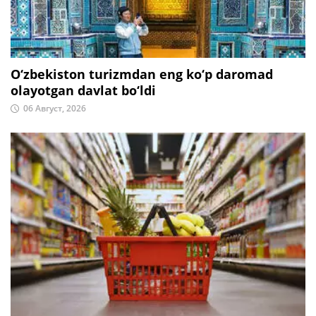
O‘zbekiston turizmdan eng ko‘p daromad
olayotgan davlat bo‘ldi
06 Август, 2026