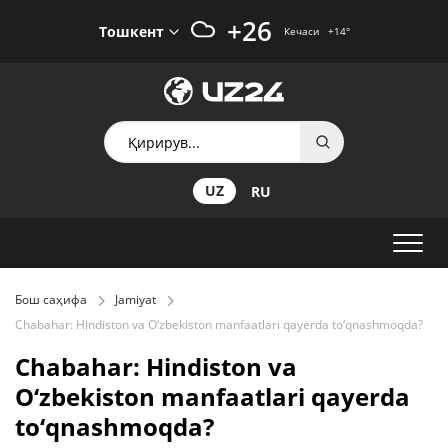
+26
Тошкент
Кечаси
+14
°
UZ
RU
Бош саҳифа
Jamiyat
Chabahar: Hindiston va O‘zbekiston manfaatlari qayerda to‘qnashmoqda?
Chabahar: Hindiston va
O‘zbekiston manfaatlari qayerda
to‘qnashmoqda?