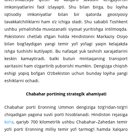
imkoniyatlarini faol izlayapti. Shu bilan birga, bu loyiha
iqtisodiy imkoniyatlar bilan bir qatorda geosiyosiy
tavakkalchiliklarni ham o‘z ichiga oladi. Shu sababli Toshkent
ushbu yo‘nalishda muvozanatli siyosat yuritishga intilmoqda.
Pokistonni chetlab o‘tgan holda Hindistonni Markaziy Osiyo
bilan bog‘laydigan yangi temir yo‘l yo‘lagi yaqin kelajakda
ishga tushishi kutilyapti. Bu nafaqat yuk tashish xarajatlarini
keskin kamaytiradi, balki butun mintaqaning transport
xaritasini ham o‘zgartirib yuborishi mumkin. Dengizga chiqish
eshigi yopiq bo‘lgan O‘zbekiston uchun bunday loyiha yangi
eshiklarni ochadi.
Chabahar portining strategik ahamiyati
Chabahar porti Eronning Ummon dengiziga to‘g‘ridan-to‘g‘ri
chiqadigan yagona suvli porti hisoblanadi. Hindiston rejasiga
ko‘ra
, qariyb 700 kilometrlik ushbu Chabahar–Zahedan temir
yo‘li porti Eronning milliy temir yo‘l tarmog‘i hamda Xalqaro