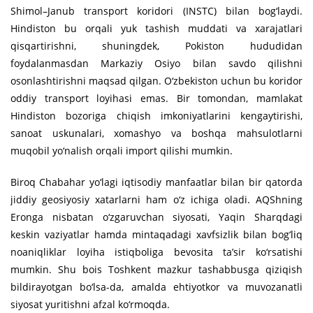
Shimol–Janub transport koridori (INSTC) bilan bog‘laydi.
Hindiston bu orqali yuk tashish muddati va xarajatlari
qisqartirishni, shuningdek, Pokiston hududidan
foydalanmasdan Markaziy Osiyo bilan savdo qilishni
osonlashtirishni maqsad qilgan. O‘zbekiston uchun bu koridor
oddiy transport loyihasi emas. Bir tomondan, mamlakat
Hindiston bozoriga chiqish imkoniyatlarini kengaytirishi,
sanoat uskunalari, xomashyo va boshqa mahsulotlarni
muqobil yo‘nalish orqali import qilishi mumkin.
Biroq Chabahar yo‘lagi iqtisodiy manfaatlar bilan bir qatorda
jiddiy geosiyosiy xatarlarni ham o‘z ichiga oladi. AQShning
Eronga nisbatan o‘zgaruvchan siyosati, Yaqin Sharqdagi
keskin vaziyatlar hamda mintaqadagi xavfsizlik bilan bog‘liq
noaniqliklar loyiha istiqboliga bevosita ta’sir ko‘rsatishi
mumkin. Shu bois Toshkent mazkur tashabbusga qiziqish
bildirayotgan bo‘lsa-da, amalda ehtiyotkor va muvozanatli
siyosat yuritishni afzal ko‘rmoqda.