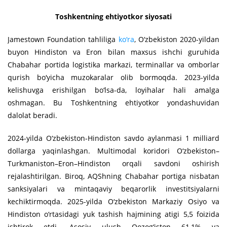
Toshkentning ehtiyotkor siyosati
Jamestown Foundation tahliliga
ko‘ra
, O‘zbekiston 2020-yildan
buyon Hindiston va Eron bilan maxsus ishchi guruhida
Chabahar portida logistika markazi, terminallar va omborlar
qurish bo‘yicha muzokaralar olib bormoqda. 2023-yilda
kelishuvga erishilgan bo‘lsa-da, loyihalar hali amalga
oshmagan. Bu Toshkentning ehtiyotkor yondashuvidan
dalolat beradi.
2024-yilda O‘zbekiston-Hindiston savdo aylanmasi 1 milliard
dollarga yaqinlashgan. Multimodal koridori O‘zbekiston–
Turkmaniston–Eron–Hindiston orqali savdoni oshirish
rejalashtirilgan. Biroq, AQShning Chabahar portiga nisbatan
sanksiyalari va mintaqaviy beqarorlik investitsiyalarni
kechiktirmoqda. 2025-yilda O‘zbekiston Markaziy Osiyo va
Hindiston o‘rtasidagi yuk tashish hajmining atigi 5,5 foizida
ishtirok etdi. Asosiy ulush Qozog‘iston 61,1% va