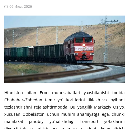
06 Июл, 2026
Hindiston bilan Eron munosabatlari yaxshilanishi fonida
Chabahar–Zahedan temir yo‘l koridorini tiklash va loyihani
tezlashtirishni rejalashtirmoqda. Bu yangilik Markaziy Osiyo,
xususan O‘zbekiston uchun muhim ahamiyatga ega, chunki
mamlakat janubiy yo‘nalishdagi transport yo‘laklarini
diversifikatsiya qilish va xalqaro savdoni kengaytirish