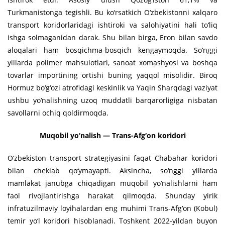
Turkmanistonga tegishli. Bu ko‘rsatkich O‘zbekistonni xalqaro
transport koridorlaridagi ishtiroki va salohiyatini hali to‘liq
ishga solmaganidan darak. Shu bilan birga, Eron bilan savdo
aloqalari ham bosqichma-bosqich kengaymoqda. So‘nggi
yillarda polimer mahsulotlari, sanoat xomashyosi va boshqa
tovarlar importining ortishi buning yaqqol misolidir. Biroq
Hormuz bo‘g‘ozi atrofidagi keskinlik va Yaqin Sharqdagi vaziyat
ushbu yo‘nalishning uzoq muddatli barqarorligiga nisbatan
savollarni ochiq qoldirmoqda.
Muqobil yo‘nalish — Trans-Afg‘on koridori
O‘zbekiston transport strategiyasini faqat Chabahar koridori
bilan cheklab qo‘ymayapti. Aksincha, so‘nggi yillarda
mamlakat janubga chiqadigan muqobil yo‘nalishlarni ham
faol rivojlantirishga harakat qilmoqda. Shunday yirik
infratuzilmaviy loyihalardan eng muhimi Trans-Afg‘on (Kobul)
temir yo‘l koridori hisoblanadi. Toshkent 2022-yildan buyon