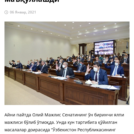
06 Январ, 2021
Айни пайтда Олий Мажлис Сенатининг ўн биринчи ялпи
мажлиси бўлиб ўтмоқда. Унда кун тартибига қўйилган
масалалар доирасида “Ўзбекистон Республикасининг