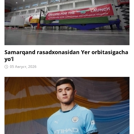
Samarqand rasadxonasidan Yer orbitasigacha
yo‘l
05 Август, 2026