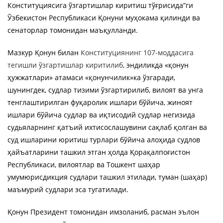
Конституциясига ўзгартишлар киритиш тўғрисида”ги
Ўзбекистон Республикаси Қонуни муҳокама қилинди ва
сенаторлар томонидан маъқулланди.
Мазкур Қонун билан
Конституциянинг 107-моддасига
тегишли ўзгартишлар киритилиб,
эндиликда «қонун
ҳужжатлари» атамаси «қонунчилик»ка ўзгаради,
шунингдек, судлар тизими ўзгартирилиб, вилоят ва унга
тенглаштирилган фуқаролик ишлари бўйича, жиноят
ишлари бўйича судлар ва иқтисодий судлар негизида
судьяларнинг қатъий ихтисослашувини сақлаб қолган ва
суд ишларини юритиш турлари бўйича алоҳида судлов
ҳайъатларини ташкил этган ҳолда Қорақалпоғистон
Республикаси, вилоятлар ва Тошкент шаҳар
умумюрисдикция судлари ташкил этилади, туман (шаҳар)
маъмурий судлари эса тугатилади.
Қонун Президент томонидан имзоланиб, расман эълон