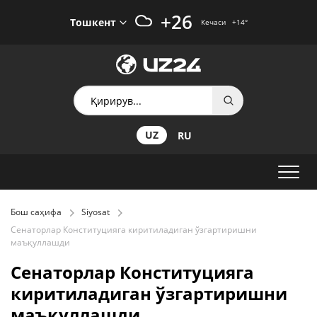
+26
Тошкент
Кечаси
+14
°
UZ
RU
Бош саҳифа
Siyosat
Сенаторлар Конституцияга киритиладиган ўзгартиришни
маъқуллашди
Сенаторлар Конституцияга
киритиладиган ўзгартиришни
маъқуллашди