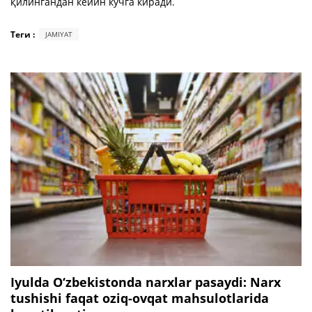
қилингандан кейин кучга киради.
Теги :
JAMIYAT
Iyulda O‘zbekistonda narxlar pasaydi: Narx
tushishi faqat oziq-ovqat mahsulotlarida