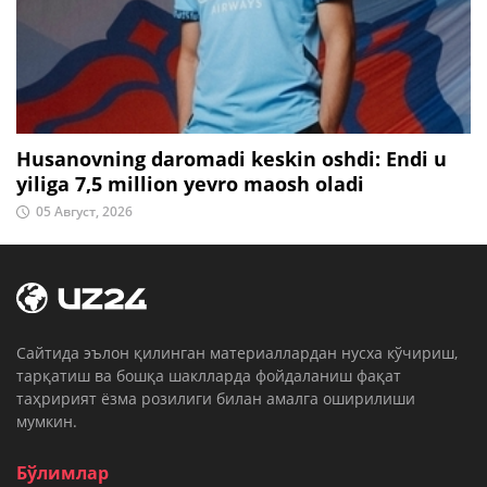
Husanovning daromadi keskin oshdi: Endi u
yiliga 7,5 million yevro maosh oladi
05 Август, 2026
Cайтида эълон қилинган материаллардан нусха кўчириш,
тарқатиш ва бошқа шаклларда фойдаланиш фақат
таҳририят ёзма розилиги билан амалга оширилиши
мумкин.
Бўлимлар