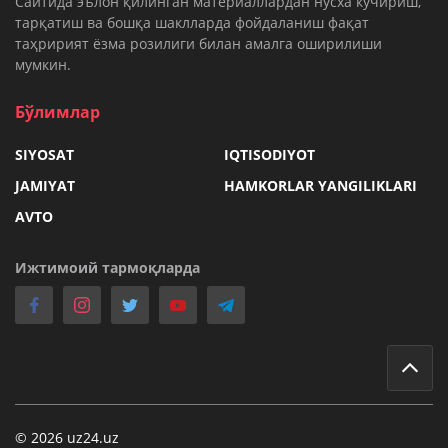
Cайтида эълон қилинган материаллардан нусха кўчириш,
тарқатиш ва бошқа шаклларда фойдаланиш фақат
таҳририят ёзма розилиги билан амалга оширилиши
мумкин.
Бўлимлар
SIYOSAT
IQTISODIYOT
JAMIYAT
HAMKORLAR YANGILIKLARI
AVTO
Ижтимоий тармоқларда
© 2026 uz24.uz