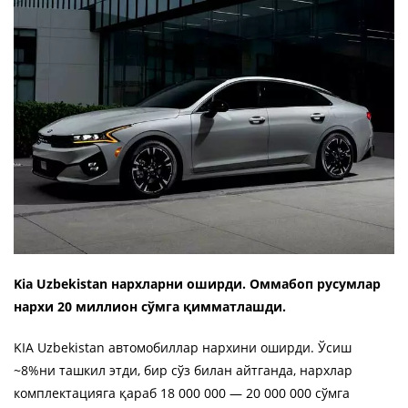
Kia Uzbekistan нархларни оширди. Оммабоп русумлар
нархи 20 миллион сўмга қимматлашди.
KIA Uzbekistan автомобиллар нархини оширди. Ўсиш
~8%ни ташкил этди, бир сўз билан айтганда, нархлар
комплектацияга қараб 18 000 000 — 20 000 000 сўмга