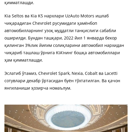
қимматлашди.
Kia Seltos ва Kia K5 нархлари UzAuto Motors ишлаб
чиқарадиган Chevrolet русумидаги ҳамёнбоп
автомобилларнинг узоқ муддатли танқислиги сабабли
оширилди. Бундан ташқари, 2022 йил 1 январда бекор
қилинган 3%лик йиғим солиқларини автомобил нархидан
чиқариб ташлаш ўрнига KIA’нинг бошқа автомобиллари
ҳам қимматлашди.
Эслатиб ўтамиз, Chevrolet Spark, Nexia, Cobalt ва Lacetti
сотувлари декабр ўртасидан буён тўхтатилган. Ва қачон
янгиланиши ҳозирча номаълум.