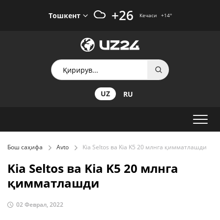
+26
Тошкент
Кечаси
+14
°
UZ
RU
Бош саҳифа
Avto
Kia Seltos ва Kia K5 20 млнга қимматлашди
Kia Seltos ва Kia K5 20 млнга
қимматлашди
02 Феврал, 2022