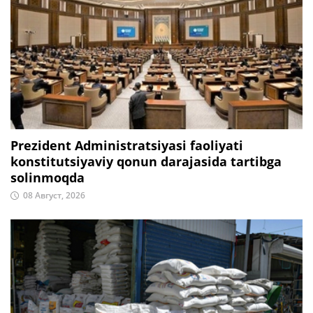
Prezident Administratsiyasi faoliyati
konstitutsiyaviy qonun darajasida tartibga
solinmoqda
08 Август, 2026