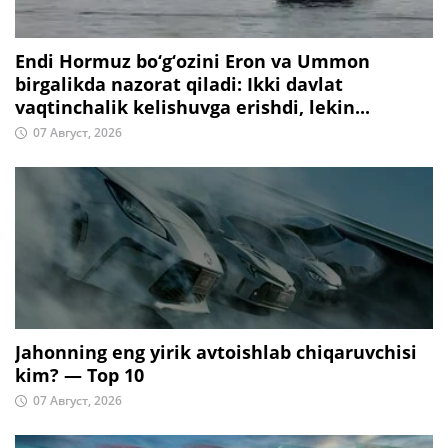
Endi Hormuz bo‘g‘ozini Eron va Ummon
birgalikda nazorat qiladi: Ikki davlat
vaqtinchalik kelishuvga erishdi, lekin...
07 Август, 2026
Jahonning eng yirik avtoishlab chiqaruvchisi
kim? — Top 10
07 Август, 2026