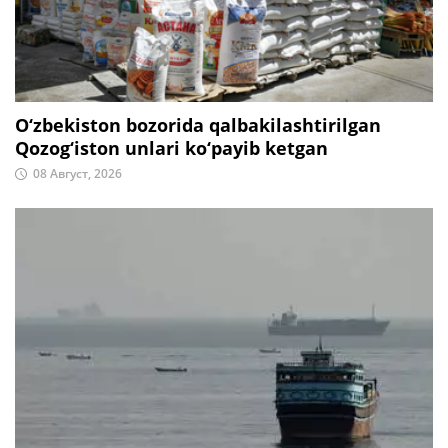
O‘zbekiston bozorida qalbakilashtirilgan
Qozog‘iston unlari ko‘payib ketgan
08 Август, 2026