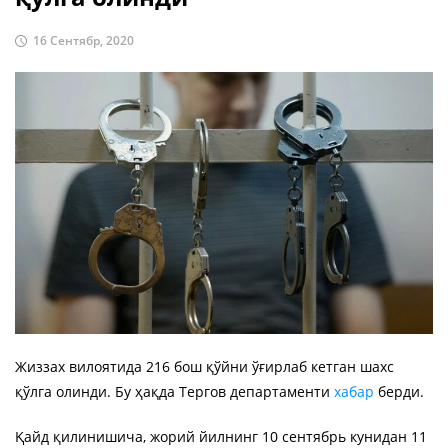
16 Сентябр, 2020
Жиззах вилоятида 216 бош қўйни ўғирлаб кетган шахс
қўлга олинди. Бу ҳақда Тергов департаменти
хабар
берди.
Қайд қилинишича, жорий йилнинг 10 сентябрь кунидан 11