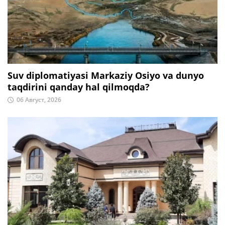
Suv diplomatiyasi Markaziy Osiyo va dunyo
taqdirini qanday hal qilmoqda?
06 Август, 2026