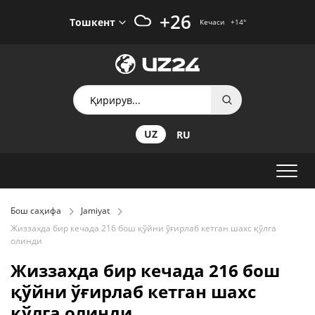
+26
Тошкент
Кечаси
+14
°
UZ
RU
Бош саҳифа
Jamiyat
Жиззахда бир кечада 216 бош қўйни ўғирлаб кетган шахс қўлга
олинди
Жиззахда бир кечада 216 бош
қўйни ўғирлаб кетган шахс
қўлга олинди