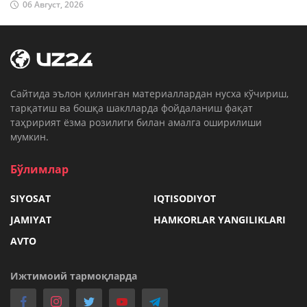
06 Август, 2026
Cайтида эълон қилинган материаллардан нусха кўчириш,
тарқатиш ва бошқа шаклларда фойдаланиш фақат
таҳририят ёзма розилиги билан амалга оширилиши
мумкин.
Бўлимлар
SIYOSAT
IQTISODIYOT
JAMIYAT
HAMKORLAR YANGILIKLARI
AVTO
Ижтимоий тармоқларда