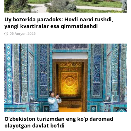
Uy bozorida paradoks: Hovli narxi tushdi,
yangi kvartiralar esa qimmatlashdi
06 Август, 2026
O‘zbekiston turizmdan eng ko‘p daromad
olayotgan davlat bo‘ldi