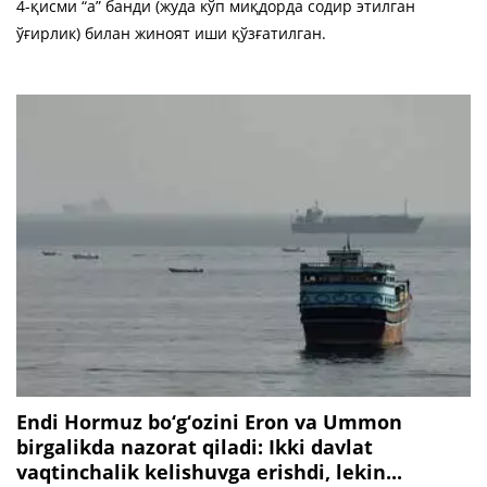
4-қисми “а” банди (жуда кўп миқдорда содир этилган
ўғирлик) билан жиноят иши қўзғатилган.
Endi Hormuz bo‘g‘ozini Eron va Ummon
birgalikda nazorat qiladi: Ikki davlat
vaqtinchalik kelishuvga erishdi, lekin...