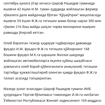
сентябрь кунига ўтар кечаси Шароф Рашидов туманида
яшовчи 42 ёшли И.М. туман ҳудудида жойлашган фермер
хўжалиги дала майдонида бўлган “Қўшкўприк” маҳалласида
яшовчи 59 ёшли Ф.Ж.га тегишли жами бозор нархи 300 млн
сўмлик 216 бош майда шоҳли чорва молларини яширин
равишда ўғирлаб кетган.
Олиб борилган тезкор қидирув тадбирлари давомида
фуқаро И.М. фуқаро Ф.Ж.га тегишли қўйларнинг 168
бошини фуқаро М.К.га қарашли Жиззах шаҳрида
жойлашган автомобилларга ёқилғи қуйиш шаҳобчаси
ҳовлисига олиб бориб қўйилганлиги аниқланиб, тегишли
тартибда ҳужжатлаштириб олинган ҳамда фуқаро Ф.Ж.га
тилхат асосида топширилган.
Мазкур ҳолат юзасидан Шароф Рашидов тумани ИИБ
ҳузуридаги Тергов бўлинмаси томонидан И.М.га нисбатан
Ўзбекистон Республикаси Жиноят кодексининг 169-моддаси