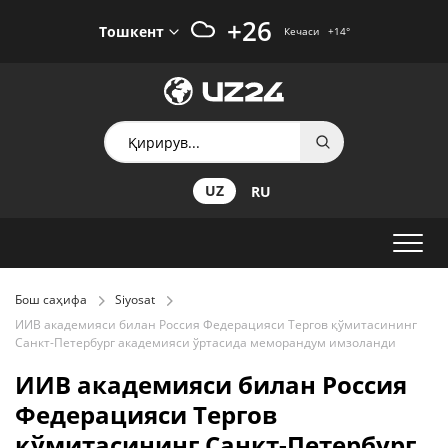
+26
Тошкент
Кечаси
+14
°
UZ
RU
Бош саҳифа
Siyosat
ИИВ академияси билан Россия Федерацияси Тергов қўмитасининг
Санкт-Петербург академияси ўртасида меморандум имзоланди
ИИВ академияси билан Россия
Федерацияси Тергов
қўмитасининг Санкт-Петербург