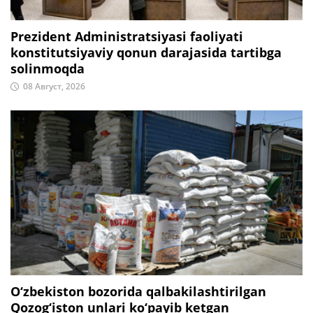
Prezident Administratsiyasi faoliyati
konstitutsiyaviy qonun darajasida tartibga
solinmoqda
08 Август, 2026
O‘zbekiston bozorida qalbakilashtirilgan
Qozog‘iston unlari ko‘payib ketgan