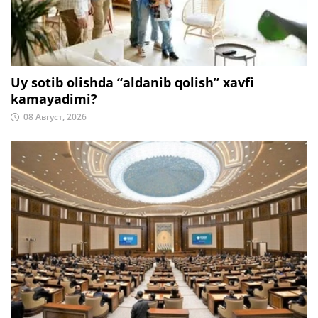
Uy sotib olishda “aldanib qolish” xavfi
kamayadimi?
08 Август, 2026