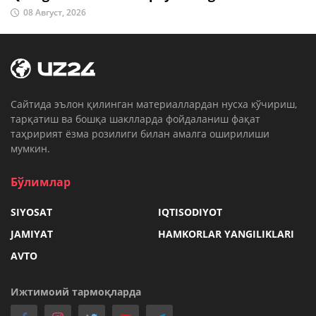
08 Август, 2026
Cайтида эълон қилинган материаллардан нусха кўчириш,
тарқатиш ва бошқа шаклларда фойдаланиш фақат
таҳририят ёзма розилиги билан амалга оширилиши
мумкин.
Бўлимлар
SIYOSAT
IQTISODIYOT
JAMIYAT
HAMKORLAR YANGILIKLARI
AVTO
Ижтимоий тармоқларда