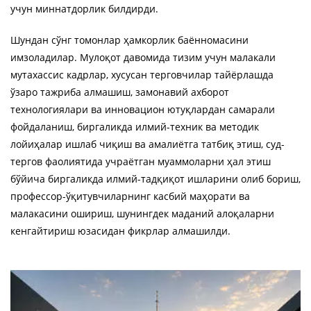
учун миннатдорлик билдирди.
Шундан сўнг томонлар ҳамкорлик баённомасини
имзоладилар. Мулоқот давомида тизим учун малакали
мутахассис кадрлар, хусусан терговчилар тайёрлашда
ўзаро тажриба алмашиш, замонавий ахборот
технологиялари ва инновацион ютуқлардан самарали
фойдаланиш, биргаликда илмий-техник ва методик
лойиҳалар ишлаб чиқиш ва амалиётга татбиқ этиш, суд-
тергов фаолиятида учраётган муаммоларни ҳал этиш
бўйича биргаликда илмий-тадқиқот ишларини олиб бориш,
профессор-ўқитувчиларнинг касбий маҳорати ва
малакасини ошириш, шунингдек маданий алоқаларни
кенгайтириш юзасидан фикрлар алмашилди.