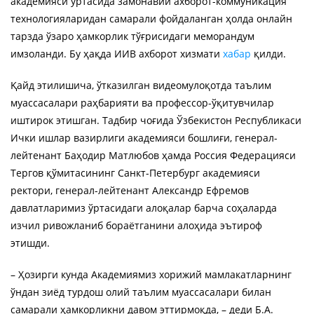
академияси ўртасида замонавий ахборот-коммуникация
технологияларидан самарали фойдаланган ҳолда онлайн
тарзда ўзаро ҳамкорлик тўғрисидаги меморандум
имзоланди. Бу ҳақда ИИВ ахборот хизмати
хабар
қилди.
Қайд этилишича, ўтказилган видеомулоқотда таълим
муассасалари раҳбарияти ва профессор-ўқитувчилар
иштирок этишган. Тадбир чоғида Ўзбекистон Республикаси
Ички ишлар вазирлиги академияси бошлиғи, генерал-
лейтенант Баҳодир Матлюбов ҳамда Россия Федерацияси
Тергов қўмитасининг Санкт-Петербург академияси
ректори, генерал-лейтенант Александр Ефремов
давлатларимиз ўртасидаги алоқалар барча соҳаларда
изчил ривожланиб бораётганини алоҳида эътироф
этишди.
– Ҳозирги кунда Академиямиз хорижий мамлакатларнинг
ўндан зиёд турдош олий таълим муассасалари билан
самарали ҳамкорликни давом эттирмоқда, – деди Б.А.