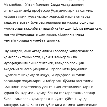
Матлюбов. – Ўтган йилнинг ўзида Академиянинг
олтмишдан зиёд профессор-ўқитувчилари ва олтмиш
нафарга яқин курсантлари хорижий мамлакатларда
ташкил этилган ўқув семинарлари ва малака ошириш
курсларида тажриба алмашиб қайтишди. Шу маънода ҳам,
мазкур йўналишдаги ҳамкорлик кўламини янада
кенгайтиришдан манфаатдормиз.
Шунингдек, ИИВ Академияси Европада хавфсизлик ва
ҳамкорлик ташкилоти, Туркия Ҳамкорлик ва
мувофиқлаштириш агентлиги, Халқаро полиция
Академияси ассоциацияси, Европа Иттифоқининг
Будапешт шаҳридаги Ҳуқуқни муҳофаза қилувчи
органлари ходимларини тайёрлаш бўйича агентлиги,
БМТнинг наркотиклар уюшган жиноятчиликка қарши
кураш бошқармаси ҳамда бошқа халқаро ташкилотлар
билан самарали ҳамкорликни йўлга қўйган. Бундан
ташқари, Хитой Халқ Республикаси Жамоат хавфсизлиги