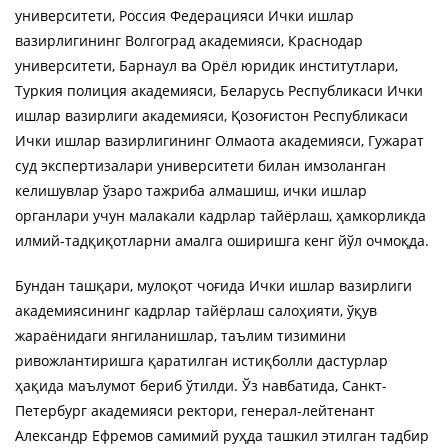
университети, Россия Федерацияси Ички ишлар
вазирлигининг Волгоград академияси, Краснодар
университети, Барнаул ва Орёл юридик институтлари,
Туркия полиция академияси, Беларусь Республикаси Ички
ишлар вазирлиги академияси, Қозоғистон Республикаси
Ички ишлар вазирлигининг Олмаота академияси, Гужарат
суд экспертизалари университети билан имзоланган
келишувлар ўзаро тажриба алмашиш, ички ишлар
органлари учун малакали кадрлар тайёрлаш, ҳамкорликда
илмий-тадқиқотларни амалга оширишга кенг йўл очмоқда.
Бундан ташқари, мулоқот чоғида Ички ишлар вазирлиги
академиясининг кадрлар тайёрлаш салоҳияти, ўқув
жараёнидаги янгиланишлар, таълим тизимини
ривожлантиришга қаратилган истиқболли дастурлар
ҳақида маълумот бериб ўтилди. Ўз навбатида, Санкт-
Петербург академияси ректори, генерал-лейтенант
Александр Ефремов самимий руҳда ташкил этилган тадбир