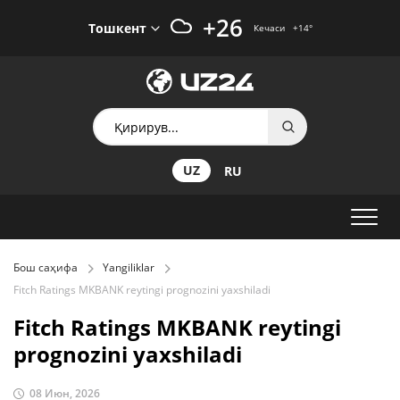
+26
Тошкент
Кечаси
+14
°
UZ
RU
Бош саҳифа
Yangiliklar
Fitch Ratings MKBANK reytingi prognozini yaxshiladi
Fitch Ratings MKBANK reytingi
prognozini yaxshiladi
08 Июн, 2026