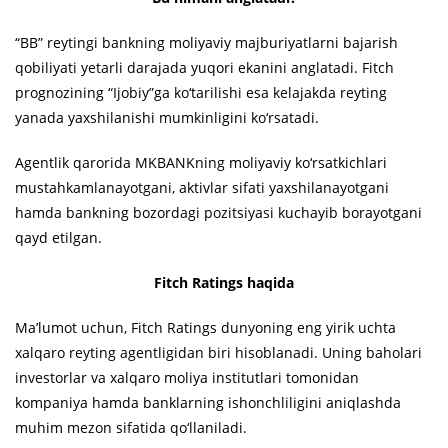
“BB” reytingi bankning moliyaviy majburiyatlarni bajarish
qobiliyati yetarli darajada yuqori ekanini anglatadi. Fitch
prognozining “Ijobiy”ga ko‘tarilishi esa kelajakda reyting
yanada yaxshilanishi mumkinligini ko‘rsatadi.
Agentlik qarorida MKBANKning moliyaviy ko‘rsatkichlari
mustahkamlanayotgani, aktivlar sifati yaxshilanayotgani
hamda bankning bozordagi pozitsiyasi kuchayib borayotgani
qayd etilgan.
Fitch Ratings haqida
Ma’lumot uchun, Fitch Ratings dunyoning eng yirik uchta
xalqaro reyting agentligidan biri hisoblanadi. Uning baholari
investorlar va xalqaro moliya institutlari tomonidan
kompaniya hamda banklarning ishonchliligini aniqlashda
muhim mezon sifatida qo‘llaniladi.