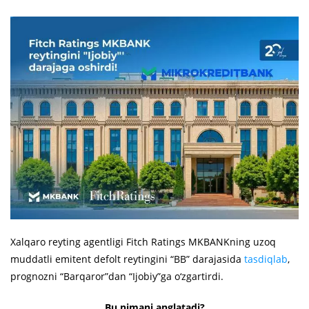
Xalqaro reyting agentligi Fitch Ratings MKBANKning uzoq
muddatli emitent defolt reytingini “BB” darajasida
tasdiqlab
,
prognozni “Barqaror”dan “Ijobiy”ga o‘zgartirdi.
Bu nimani anglatadi?