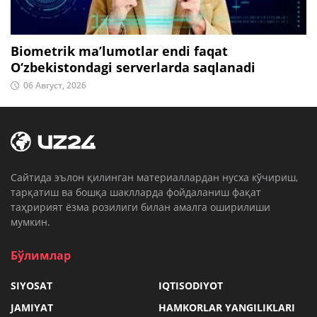
Biometrik ma’lumotlar endi faqat
O‘zbekistondagi serverlarda saqlanadi
06 Август, 2026
Cайтида эълон қилинган материаллардан нусха кўчириш,
тарқатиш ва бошқа шаклларда фойдаланиш фақат
таҳририят ёзма розилиги билан амалга оширилиши
мумкин.
Бўлимлар
SIYOSAT
IQTISODIYOT
JAMIYAT
HAMKORLAR YANGILIKLARI