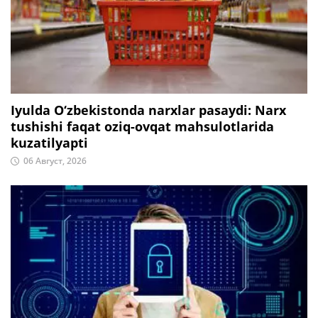
Iyulda O‘zbekistonda narxlar pasaydi: Narx
tushishi faqat oziq-ovqat mahsulotlarida
kuzatilyapti
06 Август, 2026