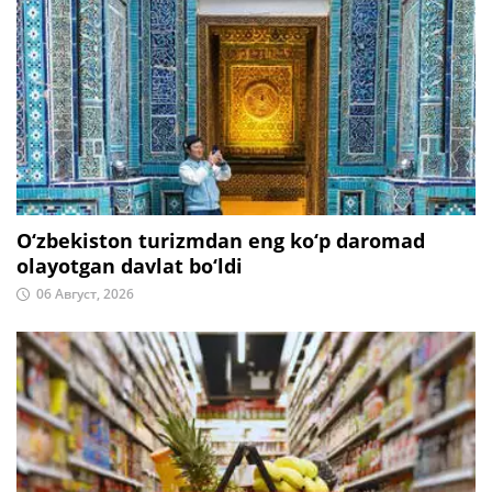
O‘zbekiston turizmdan eng ko‘p daromad
olayotgan davlat bo‘ldi
06 Август, 2026