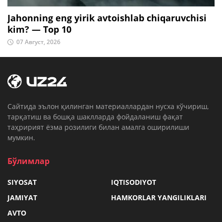
Jahonning eng yirik avtoishlab chiqaruvchisi
kim? — Top 10
07 Август, 2026
Cайтида эълон қилинган материаллардан нусха кўчириш,
тарқатиш ва бошқа шаклларда фойдаланиш фақат
таҳририят ёзма розилиги билан амалга оширилиши
мумкин.
Бўлимлар
SIYOSAT
IQTISODIYOT
JAMIYAT
HAMKORLAR YANGILIKLARI
AVTO