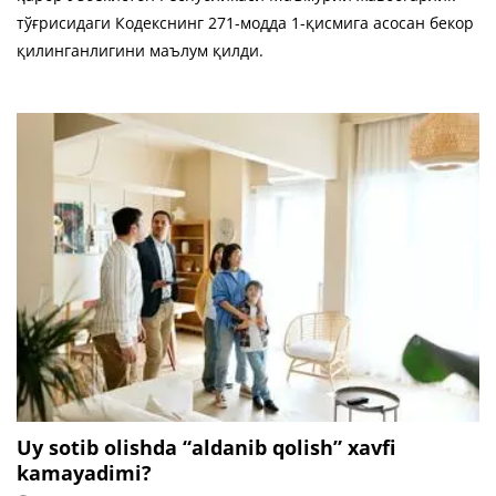
тўғрисидаги Кодекснинг 271-модда 1-қисмига асосан бекор
қилинганлигини маълум қилди.
Uy sotib olishda “aldanib qolish” xavfi
kamayadimi?