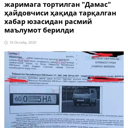
жаримага тортилган "Дамас"
ҳайдовчиси ҳақида тарқалган
хабар юзасидан расмий
маълумот берилди
16 Октябр, 2020