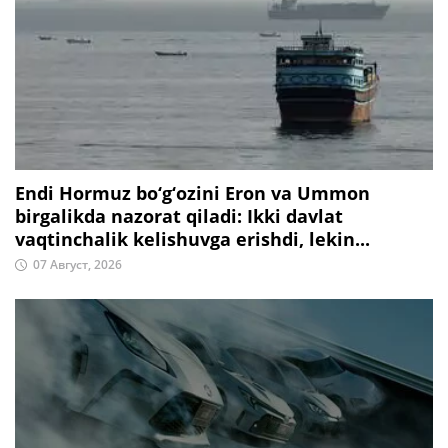
Endi Hormuz bo‘g‘ozini Eron va Ummon
birgalikda nazorat qiladi: Ikki davlat
vaqtinchalik kelishuvga erishdi, lekin...
07 Август, 2026