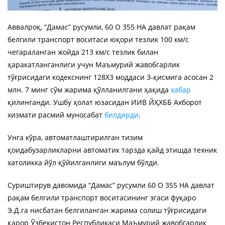
Аввалроқ, “Дамас” русумли, 60 О 355 НА давлат рақам
белгили транспорт воситаси юқори тезлик 100 км/с
чегараланган жойда 213 км/с тезлик билан
ҳаракатланганлиги учун Маъмурий жавобгарлик
тўғрисидаги кодекснинг 128Х3 моддаси 3-қисмига асосан 2
млн. 7 минг сўм жарима қўлланилгани ҳақида
хабар
қилинганди. Ушбу ҳолат юзасидан ИИВ ЙҲХББ Ахборот
хизмати расмий муносабат
билдирди
.
Унга кўра, автоматлаштирилган тизим
қоидабузарликларни автоматик тарзда қайд этишда техник
хатоликка йўл қўйилганлиги маълум бўлди.
Суриштирув давомида “Дамас” русумли 60 О 355 НА давлат
рақам белгили транспорт воситасининг эгаси фуқаро
Э.Д.га нисбатан белгиланган жарима солиш тўғрисидаги
қарор Ўзбекистон Республикаси Маъмурий жавобгарлик