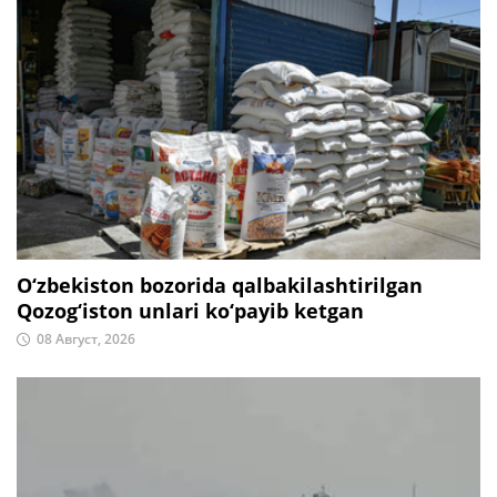
O‘zbekiston bozorida qalbakilashtirilgan
Qozog‘iston unlari ko‘payib ketgan
08 Август, 2026