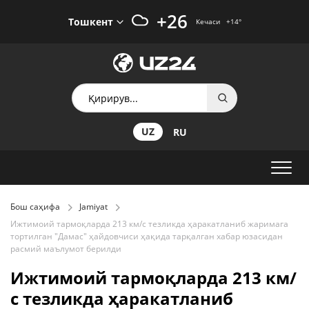
+26
Тошкент
Кечаси
+14
°
UZ
RU
Бош саҳифа
Jamiyat
Ижтимоий тармоқларда 213 км/с тезликда ҳаракатланиб жаримага
тортилган "Дамас" ҳайдовчиси ҳақида тарқалган хабар юзасидан
расмий маълумот берилди
Ижтимоий тармоқларда 213 км/
с тезликда ҳаракатланиб