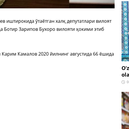
в иштирокида ўтаётган халқ депутатлари вилоят
а Ботир Зарипов Бухоро вилояти ҳокими этиб
 Карим Камалов 2020 йилнинг августида 66 ёшида
O‘
ol
0