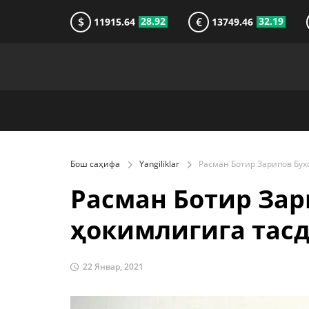
$
€
28.92
32.19
11915.64
13749.46
Бош саҳифа
Yangiliklar
Расман Ботир Зар
ҳокимлигига тас
22 Январ, 2021