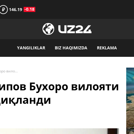
₽
-0.18
146.19
YANGILIKLAR
BIZ HAQIMIZDA
REKLAMA
Расман Ботир Зарипов Бухоро вилояти ҳокимлигига тасдиқланди
ипов Бухоро вилояти
диқланди