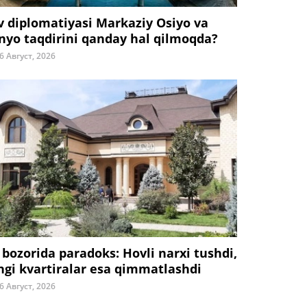
v diplomatiyasi Markaziy Osiyo va
nyo taqdirini qanday hal qilmoqda?
6 Август, 2026
 bozorida paradoks: Hovli narxi tushdi,
ngi kvartiralar esa qimmatlashdi
6 Август, 2026