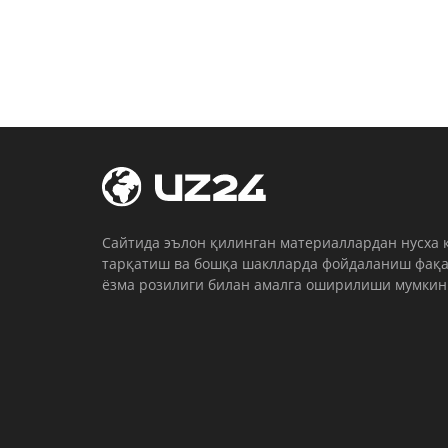
Cайтида эълон қилинган материаллардан нусха 
тарқатиш ва бошқа шаклларда фойдаланиш фақа
ёзма розилиги билан амалга оширилиши мумкин