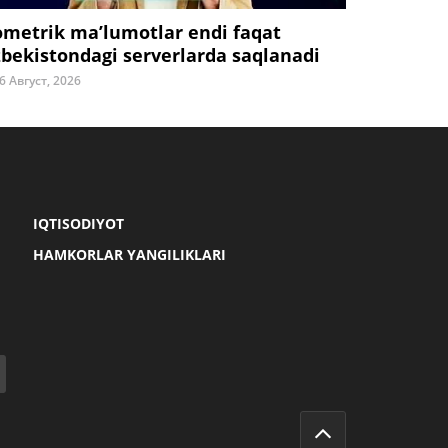
ometrik ma’lumotlar endi faqat
zbekistondagi serverlarda saqlanadi
6 Август, 2026
IQTISODIYOT
HAMKORLAR YANGILIKLARI