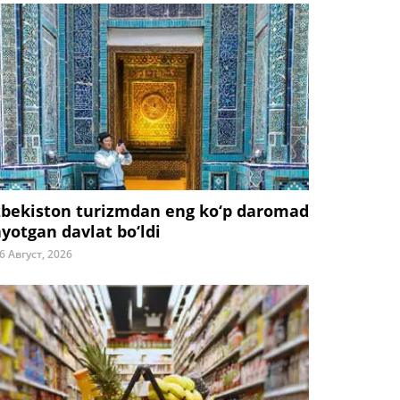
zbekiston turizmdan eng ko‘p daromad
ayotgan davlat bo‘ldi
6 Август, 2026