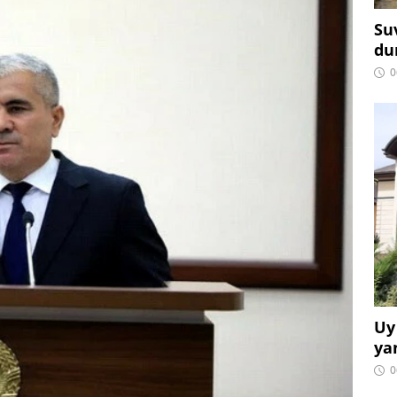
Su
du
0
Uy
ya
0