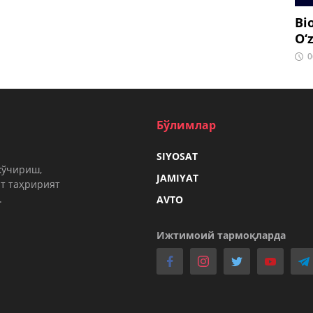
Bi
O‘
0
Бўлимлар
SIYOSAT
кўчириш,
JAMIYAT
т таҳририят
.
AVTO
Ижтимоий тармоқларда