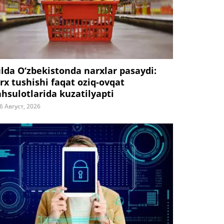
ulda O‘zbekistonda narxlar pasaydi:
rx tushishi faqat oziq-ovqat
hsulotlarida kuzatilyapti
6 Август, 2026