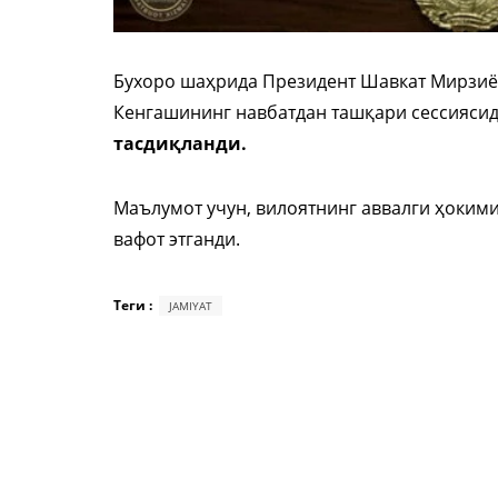
Бухоро шаҳрида Президент Шавкат Мирзиёе
Кенгашининг навбатдан ташқари сессиясид
тасдиқланди.
Маълумот учун, вилоятнинг аввалги ҳокими
вафот этганди.
Теги :
JAMIYAT