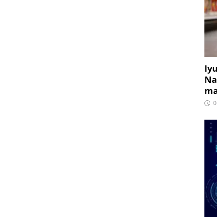
Iy
Na
ma
0