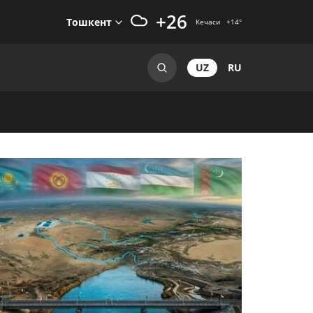
+26
Тошкент
Кечаси
+14
°
UZ
RU