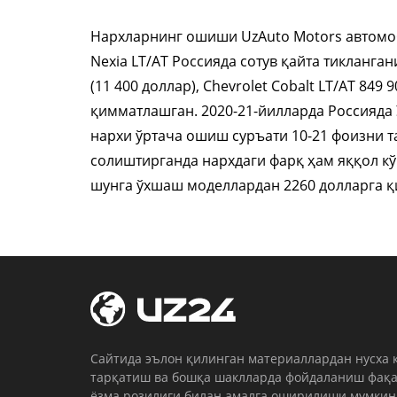
Нархларнинг ошиши UzAuto Motors автомоб
Nexia LТ/АТ Россияда сотув қайта тикланган
(11 400 доллар), Chevrolet Cobalt LТ/АТ 849 
қимматлашган. 2020-21-йилларда Россияда
нархи ўртача ошиш суръати 10-21 фоизни т
солиштирганда нархдаги фарқ ҳам яққол кў
шунга ўхшаш моделлардан 2260 долларга 
Cайтида эълон қилинган материаллардан нусха 
тарқатиш ва бошқа шаклларда фойдаланиш фақа
ёзма розилиги билан амалга оширилиши мумкин