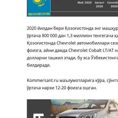
2020 йилдан бери Қозоғистонда энг машҳу
ўртача 800 000 дан 1,3 миллион тенгегача 
Қозоғистонда Chevrolet автомобиллари се
фоизга, айни дамда Chevrolet Cobalt LT/АТ на
долларни ташкил этади, бу эса Ўзбекистон
билдиради.
Kommersant.ru маълумотларига кўра, сўнг
ўртача нархи 12-20 фоизга ошган.