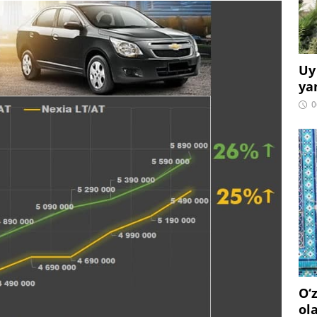
Uy
ya
0
O‘
ol