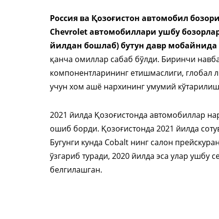
Россия ва Қозоғистон автомобил бозор
Chevrolet автомобиллари ушбу бозорлар
йилдан бошлаб) бутун давр мобайнида
қанча омиллар сабаб бўлди. Биринчи навб
компонентларининг етишмаслиги, глобал л
учун хом ашё нархининг умумий кўтарилиш
2021 йилда Қозоғистонда автомобиллар на
ошиб борди. Қозоғистонда 2021 йилда сотув
Бугунги кунда Cobalt нинг салон прейскуран
ўзгариб туради, 2020 йилда эса улар ушбу с
белгилашган.