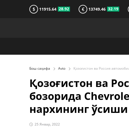
$
€
28.92
32.19
11915.64
13749.46
Бош саҳифа
Avto
Қозоғистон ва Ро
бозорида Chevrol
нархининг ўсиши
25 Январ, 2022