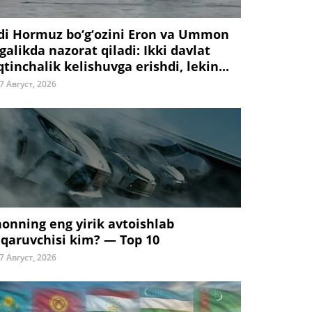
di Hormuz bo‘g‘ozini Eron va Ummon
galikda nazorat qiladi: Ikki davlat
tinchalik kelishuvga erishdi, lekin...
7 Август, 2026
honning eng yirik avtoishlab
iqaruvchisi kim? — Top 10
7 Август, 2026