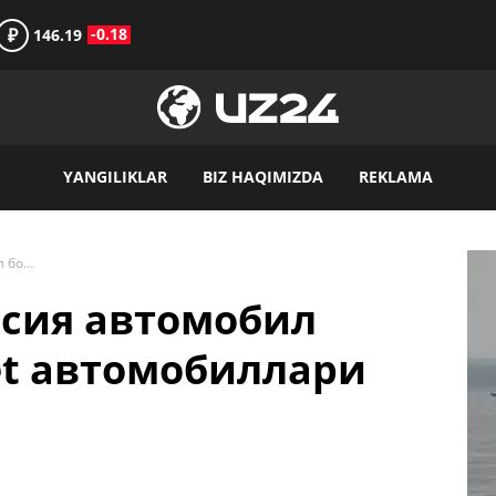
₽
-0.18
146.19
YANGILIKLAR
BIZ HAQIMIZDA
REKLAMA
Қозоғистон ва Россия автомобил бозорида Chevrolet автомобиллари нархининг ўсиши
ссия автомобил
et автомобиллари