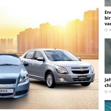
En
bir
vaq
0
Ja
ch
0