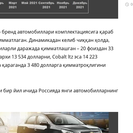
0
р бренд автомобиллари комплектациясига қараб
қимматлаган. Динамикадан келиб чиққан ҳолда,
зиларли даражада қимматлашган – 20 фоиздан 33
рхи 13 534 долларни, Cobalt ltz эса 14 223
га қараганда 3 480 долларга қимматроқлигини
ги бир йил ичида Россияда янги автомобилларнинг