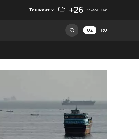
+26
Тошкент
Кечаси
+14
°
UZ
RU