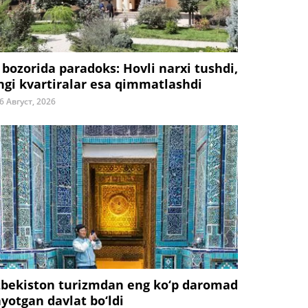
 bozorida paradoks: Hovli narxi tushdi,
ngi kvartiralar esa qimmatlashdi
6 Август, 2026
zbekiston turizmdan eng ko‘p daromad
ayotgan davlat bo‘ldi