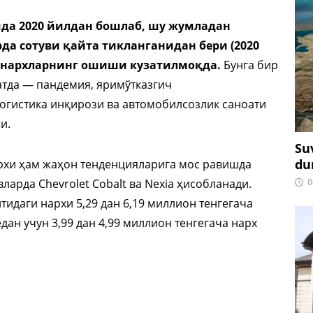
ида 2020 йилдан бошлаб, шу жумладан
да сотуви қайта тикланганидан бери (2020
 нархларнинг ошиши кузатилмоқда.
Бунга бир
атда — пандемия, яримўтказгич
огистика инқирози ва автомобилсозлик саноати
и.
Su
du
рхи ҳам жаҳон тенденцияларига мос равишда
0
ларда Chevrolet Cobalt ва Nexia ҳисобланади.
тидаги нархи 5,29 дан 6,19 миллион тенгегача
едан учун 3,99 дан 4,99 миллион тенгегача нарх