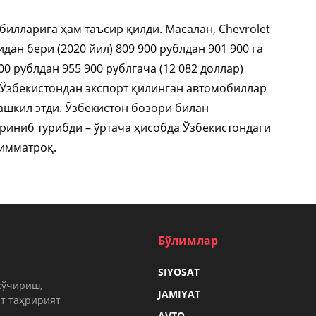
илларига ҳам таъсир қилди. Масалан, Chevrolet
идан бери (2020 йил) 809 900 рублдан 901 900 га
900 рублдан 955 900 рублгача (12 082 доллар)
 Ўзбекистондан экспорт қилинган автомобиллар
ашкил этди. Ўзбекистон бозори билан
риниб турибди – ўртача ҳисобда Ўзбекистондаги
қимматроқ.
Бўлимлар
SIYOSAT
кўчириш,
JAMIYAT
т таҳририят
.
AVTO