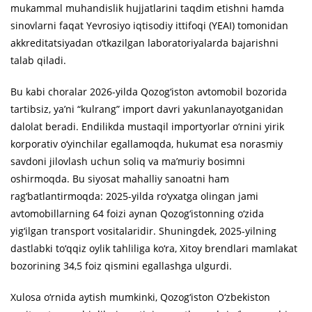
mukammal muhandislik hujjatlarini taqdim etishni hamda
sinovlarni faqat Yevrosiyo iqtisodiy ittifoqi (YEAI) tomonidan
akkreditatsiyadan o‘tkazilgan laboratoriyalarda bajarishni
talab qiladi.
Bu kabi choralar 2026-yilda Qozog‘iston avtomobil bozorida
tartibsiz, ya’ni “kulrang” import davri yakunlanayotganidan
dalolat beradi. Endilikda mustaqil importyorlar o‘rnini yirik
korporativ o‘yinchilar egallamoqda, hukumat esa norasmiy
savdoni jilovlash uchun soliq va ma’muriy bosimni
oshirmoqda. Bu siyosat mahalliy sanoatni ham
rag‘batlantirmoqda: 2025-yilda ro‘yxatga olingan jami
avtomobillarning 64 foizi aynan Qozog‘istonning o‘zida
yig‘ilgan transport vositalaridir. Shuningdek, 2025-yilning
dastlabki to‘qqiz oylik tahliliga ko‘ra, Xitoy brendlari mamlakat
bozorining 34,5 foiz qismini egallashga ulgurdi.
Xulosa o‘rnida aytish mumkinki, Qozog‘iston O‘zbekiston