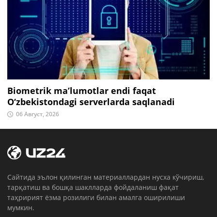
Biometrik ma’lumotlar endi faqat
O‘zbekistondagi serverlarda saqlanadi
06 Август, 2026
Cайтида эълон қилинган материаллардан нусха кўчириш,
тарқатиш ва бошқа шаклларда фойдаланиш фақат
таҳририят ёзма розилиги билан амалга оширилиши
мумкин.