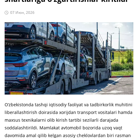
07 Июн, 2026
O‘zbekistonda tashqi iqtisodiy faoliyat va tadbirkorlik muhitini
liberallashtirish doirasida xorijdan transport vositalari hamda
maxsus texnikalarni olib kirish tartibi sezilarli darajada
soddalashtirildi. Mamlakat avtomobil bozorida uzoq vaqt
davomida amal qilib kelgan asosiy cheklovlardan biri rasman