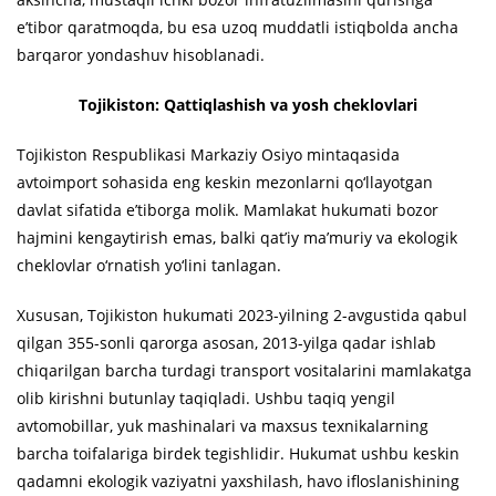
e’tibor qaratmoqda, bu esa uzoq muddatli istiqbolda ancha
barqaror yondashuv hisoblanadi.
Tojikiston: Qattiqlashish va yosh cheklovlari
Tojikiston Respublikasi Markaziy Osiyo mintaqasida
avtoimport sohasida eng keskin mezonlarni qo‘llayotgan
davlat sifatida e’tiborga molik. Mamlakat hukumati bozor
hajmini kengaytirish emas, balki qat’iy ma’muriy va ekologik
cheklovlar o‘rnatish yo‘lini tanlagan.
Xususan, Tojikiston hukumati 2023-yilning 2-avgustida qabul
qilgan 355-sonli qarorga asosan, 2013-yilga qadar ishlab
chiqarilgan barcha turdagi transport vositalarini mamlakatga
olib kirishni butunlay taqiqladi. Ushbu taqiq yengil
avtomobillar, yuk mashinalari va maxsus texnikalarning
barcha toifalariga birdek tegishlidir. Hukumat ushbu keskin
qadamni ekologik vaziyatni yaxshilash, havo ifloslanishining