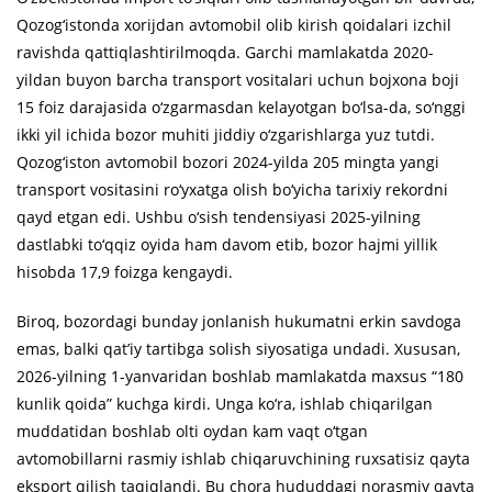
Qozog‘istonda xorijdan avtomobil olib kirish qoidalari izchil
ravishda qattiqlashtirilmoqda. Garchi mamlakatda 2020-
yildan buyon barcha transport vositalari uchun bojxona boji
15 foiz darajasida o‘zgarmasdan kelayotgan bo‘lsa-da, so‘nggi
ikki yil ichida bozor muhiti jiddiy o‘zgarishlarga yuz tutdi.
Qozog‘iston avtomobil bozori 2024-yilda 205 mingta yangi
transport vositasini ro‘yxatga olish bo‘yicha tarixiy rekordni
qayd etgan edi. Ushbu o‘sish tendensiyasi 2025-yilning
dastlabki to‘qqiz oyida ham davom etib, bozor hajmi yillik
hisobda 17,9 foizga kengaydi.
Biroq, bozordagi bunday jonlanish hukumatni erkin savdoga
emas, balki qat’iy tartibga solish siyosatiga undadi. Xususan,
2026-yilning 1-yanvaridan boshlab mamlakatda maxsus “180
kunlik qoida” kuchga kirdi. Unga ko‘ra, ishlab chiqarilgan
muddatidan boshlab olti oydan kam vaqt o‘tgan
avtomobillarni rasmiy ishlab chiqaruvchining ruxsatisiz qayta
eksport qilish taqiqlandi. Bu chora hududdagi norasmiy qayta