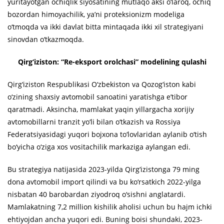
yuritayotgan ochiqlik siyosatining mutlaqo aksi o‘laroq, ochiq
bozordan himoyachilik, ya’ni proteksionizm modeliga
o‘tmoqda va ikki davlat bitta mintaqada ikki xil strategiyani
sinovdan o‘tkazmoqda.
Qirg‘iziston: “Re-eksport orolchasi” modelining qulashi
Qirg‘iziston Respublikasi O‘zbekiston va Qozog‘iston kabi
o‘zining shaxsiy avtomobil sanoatini yaratishga e’tibor
qaratmadi. Aksincha, mamlakat yaqin yillargacha xorijiy
avtomobillarni tranzit yo‘li bilan o‘tkazish va Rossiya
Federatsiyasidagi yuqori bojxona to‘lovlaridan aylanib o‘tish
bo‘yicha o‘ziga xos vositachilik markaziga aylangan edi.
Bu strategiya natijasida 2023-yilda Qirg‘izistonga 79 ming
dona avtomobil import qilindi va bu ko‘rsatkich 2022-yilga
nisbatan 40 barobardan ziyodroq o‘sishni anglatardi.
Mamlakatning 7,2 million kishilik aholisi uchun bu hajm ichki
ehtiyojdan ancha yuqori edi. Buning boisi shundaki, 2023-