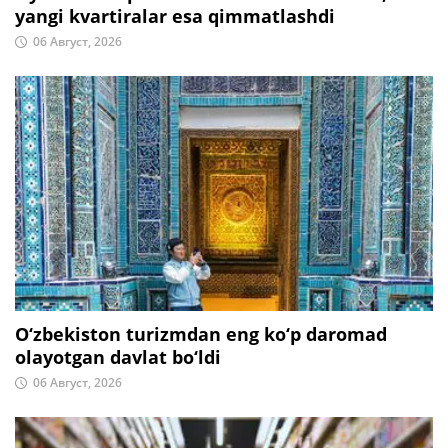
yangi kvartiralar esa qimmatlashdi
06 Август, 2026
O‘zbekiston turizmdan eng ko‘p daromad
olayotgan davlat bo‘ldi
06 Август, 2026