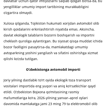
davlatlar uchun qator imtiyozlarni saqlab qolgan bo‘lsa-da, bu
yengilliklar umumiy import tartibining murakkabligini
o‘zgartira olmaydi.
Xulosa qilganda, Tojikiston hukumati xorijdan avtomobil olib
kirish qoidalarini erkinlashtirish niyatida emas. Aksincha,
davlat ekologik talablarni bozorni boshqarish va importni
cheklash quroliga aylantirgan. Bu siyosat qisqa muddat ichida
bozor faolligini pasaytirsa-da, mamlakatdagi umumiy
avtoparkning yoshini yangilash va sifatini oshirishga xizmat
qilishi ko‘zda tutilgan.
O‘zbekistonga avtomobil importi
Joriy yilning dastlabki to‘rt oyida ekologik toza transport
vositalari importida eng yuqori va aniq ko‘rsatkichlar qayd
etildi. O‘zbekiston Bojxona qo‘mitasining rasmiy
ma’lumotlariga ko‘ra, 2026-yilning yanvar–aprel oylari
davomida mamlakatga jami 23 ming 79 ta elektromobil olib