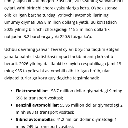
ijobiy siljish kuzatilmoqda. Xususan, 2026-yilning yanvar–mart
oylari, ya’ni birinchi chorak yakunlariga ko‘ra, O‘zbekistonga
olib kirilgan barcha turdagi yo‘lovchi avtomobillarining
umumiy qiymati 369,8 million dollarga yetdi. Bu ko‘rsatkich
2025-yilning birinchi choragidagi 115,3 million dollarlik
natijadan 3,2 barobarga yoki 220,5 foizga ko‘p.
Ushbu davrning yanvar–fevral oylari bo‘yicha taqdim etilgan
yanada batafsil statistikasi import tarkibini aniq ko‘rsatib
beradi. 2026-yilning dastlabki ikki oyida respublikaga jami 13
ming 935 ta yo‘lovchi avtomobili olib kirilgan bo‘lib, ular
dvigatel turlariga ko‘ra quyidagicha taqsimlanadi:
Elektromobillar:
158,7 million dollar qiymatdagi 9 ming
698 ta transport vositasi;
Benzinli avtomobillar:
55,95 million dollar qiymatdagi 2
minh 988 ta transport vositasi;
Gibrid avtomobillar:
41,2 million dollar qiymatdagi 1
ming 249 ta transport vositasi.