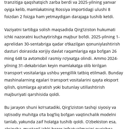
tranzitiga qaqshatqich zarba berdi va 2025-yilning yanvar
oyiga kelib, mamlakatning Rossiya importidagi ulushi 8
foizdan 2 foizga ham yetmaydigan darajaga tushib ketdi.
Vaziyatni tartibga solish maqsadida Qirg‘iziston hukumati
ichki nazoratni kuchaytirishga majbur bo‘ldi. 2025-yilning 1-
aprelidan 30-sentabriga qadar o‘tkazilgan qonuniylashtirish
dasturi doirasida xorijiy davlat raqamlariga ega bo‘lgan 26
ming 648 ta avtomobil rasmiy ro‘yxatga olindi. Ammo 2024-
yilning 31-dekabridan keyin mamlakatga olib kirilgan
transport vositalariga ushbu yengillik tatbiq etilmadi. Bunday
mashinalarning egalari transport vositalarini qayta eksport
qilish, qismlarga ajratish yoki butunlay utillashtirish
majburiyati qarshisida qoldi.
Bu jarayon shuni ko‘rsatadiki, Qirg‘iziston tashqi siyosiy va
iqtisodiy muhitga o‘ta bog‘liq bo‘lgan vaqtinchalik modelni
tanlab, yakunda zaif holatga tushib qoldi. O‘zbekiston esa,
aksincha, mustaqil ichki bozor infratuzilmasini qurishga