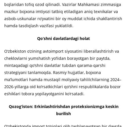
bojlaridan to‘liq ozod qilinadi. Vazirlar Mahkamasi zimmasiga
mazkur bojxona imtiyozi tatbiq etiladigan aniq texnikalar va
asbob-uskunalar ro‘yxatini bir oy muddat ichida shakllantirish
hamda tasdiqlash vazifasi yuklatildi.
Qo‘shni davlatlardagi holat
O‘zbekiston o‘zining avtoimport siyosatini liberallashtirish va
cheklovlarni yumshatish yo‘lidan borayotgan bir paytda,
mintaqadagi qo‘shni davlatlar tubdan qarama-qarshi
strategiyani tanlamoqda. Rasmiy hujjatlar, bojxona
ma’lumotlari hamda mustaqil moliyaviy tahlilchilarning 2024–
2026-yillarga oid ko‘rsatkichlari qo‘shni respublikalarda bozor
eshiklari tobora yopilayotganini ko‘rsatadi.
Qozog‘iston: Erkinlashtirishdan proteksionizmga keskin
burilish
O‘zbekistonda import to‘siqlari olib tashlanayotgan bir davrda,