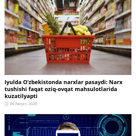
Iyulda O‘zbekistonda narxlar pasaydi: Narx
tushishi faqat oziq-ovqat mahsulotlarida
kuzatilyapti
06 Август, 2026