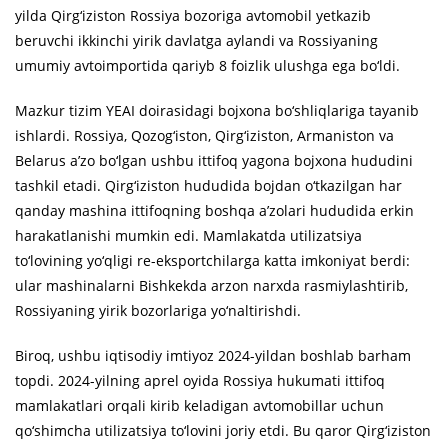
yilda Qirg‘iziston Rossiya bozoriga avtomobil yetkazib
beruvchi ikkinchi yirik davlatga aylandi va Rossiyaning
umumiy avtoimportida qariyb 8 foizlik ulushga ega bo‘ldi.
Mazkur tizim YEAI doirasidagi bojxona bo‘shliqlariga tayanib
ishlardi. Rossiya, Qozog‘iston, Qirg‘iziston, Armaniston va
Belarus a’zo bo‘lgan ushbu ittifoq yagona bojxona hududini
tashkil etadi. Qirg‘iziston hududida bojdan o‘tkazilgan har
qanday mashina ittifoqning boshqa a’zolari hududida erkin
harakatlanishi mumkin edi. Mamlakatda utilizatsiya
to‘lovining yo‘qligi re-eksportchilarga katta imkoniyat berdi:
ular mashinalarni Bishkekda arzon narxda rasmiylashtirib,
Rossiyaning yirik bozorlariga yo‘naltirishdi.
Biroq, ushbu iqtisodiy imtiyoz 2024-yildan boshlab barham
topdi. 2024-yilning aprel oyida Rossiya hukumati ittifoq
mamlakatlari orqali kirib keladigan avtomobillar uchun
qo‘shimcha utilizatsiya to‘lovini joriy etdi. Bu qaror Qirg‘iziston