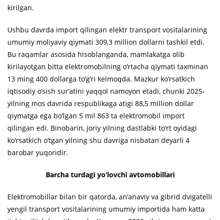
kirilgan.
Ushbu davrda import qilingan elektr transport vositalarining
umumiy moliyaviy qiymati 309,3 million dollarni tashkil etdi.
Bu raqamlar asosida hisoblanganda, mamlakatga olib
kirilayotgan bitta elektromobilning o‘rtacha qiymati taxminan
13 ming 400 dollarga to‘g‘ri kelmoqda. Mazkur ko‘rsatkich
iqtisodiy o‘sish sur’atini yaqqol namoyon etadi, chunki 2025-
yilning mos davrida respublikaga atigi 88,5 million dollar
qiymatga ega bo‘lgan 5 mil 863 ta elektromobil import
qilingan edi. Binobarin, joriy yilning dastlabki to‘rt oyidagi
ko‘rsatkich o‘tgan yilning shu davriga nisbatan deyarli 4
barobar yuqoridir.
Barcha turdagi yo‘lovchi avtomobillari
Elektromobillar bilan bir qatorda, an’anaviy va gibrid dvigatelli
yengil transport vositalarining umumiy importida ham katta