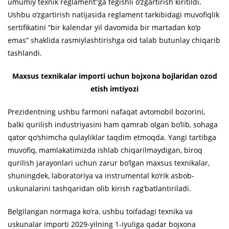
umumiy texnik reglament”ga tegishli o‘zgartirish kiritildi.
Ushbu o‘zgartirish natijasida reglament tarkibidagi muvofiqlik
sertifikatini “bir kalendar yil davomida bir martadan ko‘p
emas” shaklida rasmiylashtirishga oid talab butunlay chiqarib
tashlandi.
Maxsus texnikalar importi uchun bojxona bojlaridan ozod
etish imtiyozi
Prezidentning ushbu farmoni nafaqat avtomobil bozorini,
balki qurilish industriyasini ham qamrab olgan bo‘lib, sohaga
qator qo‘shimcha qulayliklar taqdim etmoqda. Yangi tartibga
muvofiq, mamlakatimizda ishlab chiqarilmaydigan, biroq
qurilish jarayonlari uchun zarur bo‘lgan maxsus texnikalar,
shuningdek, laboratoriya va instrumental ko‘rik asbob-
uskunalarini tashqaridan olib kirish rag‘batlantiriladi.
Belgilangan normaga ko‘ra, ushbu toifadagi texnika va
uskunalar importi 2029-yilning 1-iyuliga qadar bojxona