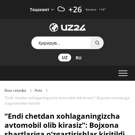
+26
Тошкент
Кечаси
+14
°
UZ
RU
Бош саҳифа
Avto
“Endi chetdan xohlaganingizcha avtomobil olib kirasiz”: Bojxona shartlariga
o‘zgartirishlar kiritildi
“Endi chetdan xohlaganingizcha
avtomobil olib kirasiz”: Bojxona
shartlariga o‘zgartirishlar kiritildi