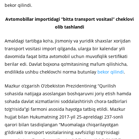
bekor qilindi.
Avtomobillar importidagi “bitta transport vositasi” cheklovi
olib tashlandi
Amaldagi tartibga ko‘ra, jismoniy va yuridik shaxslar xorijdan
transport vositasi import qilganda, ularga bir kalendar yili
davomida faqat bitta avtomobil uchun muvofiqlik sertifikati
berilar edi. Davlat bojxona qo‘mitasining ma’lum qilishicha,
endilikda ushbu cheklovchi norma butunlay
bekor qilindi
.
Mazkur o‘zgarish O‘zbekiston Prezidentining “Qurilish
sohasida natijaga asoslangan boshqaruvni joriy etish hamda
sohada davlat xizmatlarini soddalashtirish chora-tadbirlari
to‘g‘risida”gi farmoni asosida hayotga tatbiq etildi. Mazkur
hujjat bilan Hukumatning 2017-yil 25-apreldagi 237-sonli
qarori bilan tasdiqlangan “Muomalaga chiqarilayotgan
g‘ildirakli transport vositalarining xavfsizligi to‘g‘risidagi