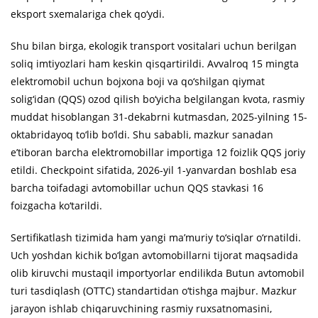
eksport sxemalariga chek qo‘ydi.
Shu bilan birga, ekologik transport vositalari uchun berilgan
soliq imtiyozlari ham keskin qisqartirildi. Avvalroq 15 mingta
elektromobil uchun bojxona boji va qo‘shilgan qiymat
solig‘idan (QQS) ozod qilish bo‘yicha belgilangan kvota, rasmiy
muddat hisoblangan 31-dekabrni kutmasdan, 2025-yilning 15-
oktabridayoq to‘lib bo‘ldi. Shu sababli, mazkur sanadan
e’tiboran barcha elektromobillar importiga 12 foizlik QQS joriy
etildi. Checkpoint sifatida, 2026-yil 1-yanvardan boshlab esa
barcha toifadagi avtomobillar uchun QQS stavkasi 16
foizgacha ko‘tarildi.
Sertifikatlash tizimida ham yangi ma’muriy to‘siqlar o‘rnatildi.
Uch yoshdan kichik bo‘lgan avtomobillarni tijorat maqsadida
olib kiruvchi mustaqil importyorlar endilikda Butun avtomobil
turi tasdiqlash (OTTC) standartidan o‘tishga majbur. Mazkur
jarayon ishlab chiqaruvchining rasmiy ruxsatnomasini,