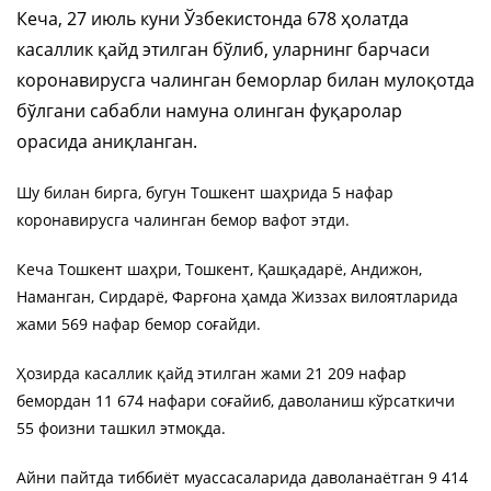
Кеча, 27 июль куни Ўзбекистонда 678 ҳолатда
касаллик қайд этилган бўлиб, уларнинг барчаси
коронавирусга чалинган беморлар билан мулоқотда
бўлгани сабабли намуна олинган фуқаролар
орасида аниқланган.
Шу билан бирга, бугун Тошкент шаҳрида 5 нафар
коронавирусга чалинган бемор вафот этди.
Кеча Тошкент шаҳри, Тошкент, Қашқадарё, Андижон,
Наманган, Сирдарё, Фарғона ҳамда Жиззах вилоятларида
жами 569 нафар бемор соғайди.
Ҳозирда касаллик қайд этилган жами 21 209 нафар
бемордан 11 674 нафари соғайиб, даволаниш кўрсаткичи
55 фоизни ташкил этмоқда.
Айни пайтда тиббиёт муассасаларида даволанаётган 9 414