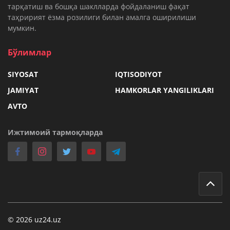
тарқатиш ва бошқа шаклларда фойдаланиш фақат
таҳририят ёзма розилиги билан амалга оширилиши
мумкин.
Бўлимлар
SIYOSAT
IQTISODIYOT
JAMIYAT
HAMKORLAR YANGILIKLARI
AVTO
Ижтимоий тармоқларда
© 2026 uz24.uz