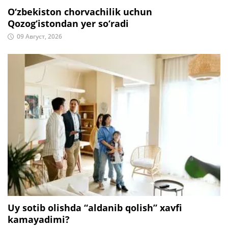
O‘zbekiston chorvachilik uchun
Qozog‘istondan yer so‘radi
09 Август, 2026
Uy sotib olishda “aldanib qolish” xavfi
kamayadimi?