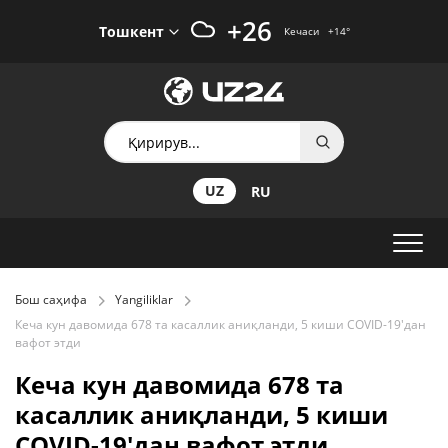
+26
Тошкент
Кечаси
+14
°
UZ
RU
Бош саҳифа
Yangiliklar
Кеча кун давомида 678 та касаллик аниқланди, 5 киши COVID-19'дан
вафот этди
Кеча кун давомида 678 та
касаллик аниқланди, 5 киши
COVID-19'дан вафот этди