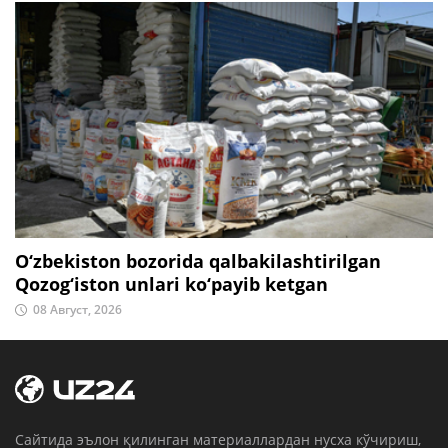
O‘zbekiston bozorida qalbakilashtirilgan
Qozog‘iston unlari ko‘payib ketgan
08 Август, 2026
Cайтида эълон қилинган материаллардан нусха кўчириш,