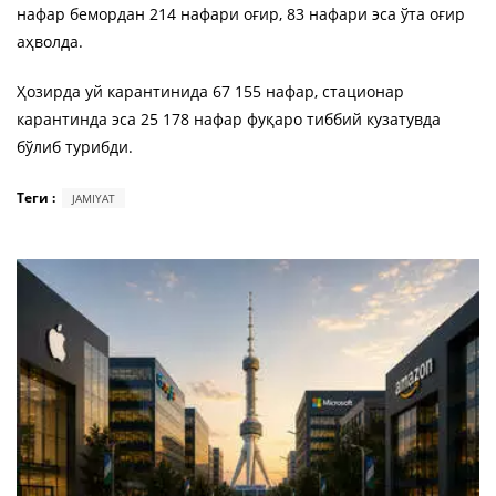
нафар бемордан 214 нафари оғир, 83 нафари эса ўта оғир
аҳволда.
Ҳозирда уй карантинида 67 155 нафар, стационар
карантинда эса 25 178 нафар фуқаро тиббий кузатувда
бўлиб турибди.
Теги :
JAMIYAT