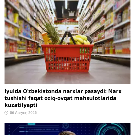
Iyulda O‘zbekistonda narxlar pasaydi: Narx
tushishi faqat oziq-ovqat mahsulotlarida
kuzatilyapti
06 Август, 2026