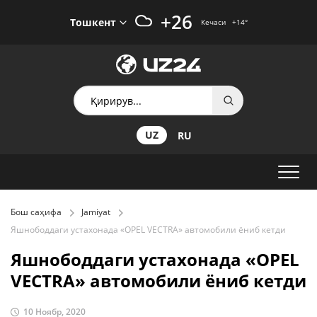
+26
Тошкент
Кечаси
+14
°
UZ
RU
Бош саҳифа
Jamiyat
Яшнободдаги устахонада «OPEL VEСTRA» автомобили ёниб кетди
Яшнободдаги устахонада «OPEL
VEСTRA» автомобили ёниб кетди
10 Ноябр, 2020