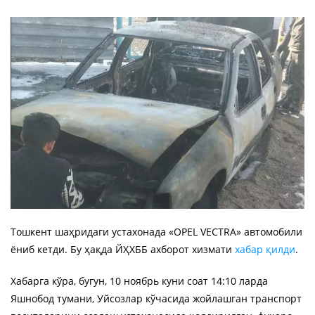
Тошкент шаҳридаги устахонада «OPEL VEСTRA» автомобили
ёниб кетди. Бу ҳақда ЙҲХББ ахборот хизмати
хабар қилди
.
Хабарга кўра, бугун, 10 ноябрь куни соат 14:10 ларда
Яшнобод тумани, Уйсозлар кўчасида жойлашган транспорт