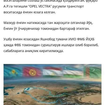
воситаларини созлаш устахонасида қолдирилган, фуқаро
А.Р.га тегишли “OPEL VEСTRA” русумли транспорт
воситасида ёнғин юзага келган.
Мазкур ёнғин натижасида тан жароҳати олганлар йўқ.
Ёнғин ўт ўчирувчилар томонидан бартараф этилган.
Ушбу ёнғин юзасидан Яшнобод тумани ИИО ФМБ ЙҲХБ
ҳамда ФВБ томонидан суриштирув ишлари олиб борилиб,
сабабларига аниқлик киритилмоқда.