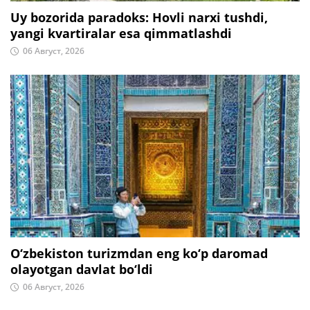
Uy bozorida paradoks: Hovli narxi tushdi,
yangi kvartiralar esa qimmatlashdi
06 Август, 2026
O‘zbekiston turizmdan eng ko‘p daromad
olayotgan davlat bo‘ldi
06 Август, 2026