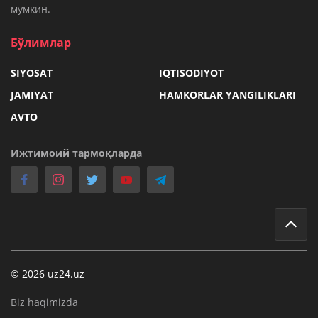
мумкин.
Бўлимлар
SIYOSAT
IQTISODIYOT
JAMIYAT
HAMKORLAR YANGILIKLARI
AVTO
Ижтимоий тармоқларда
© 2026 uz24.uz
Biz haqimizda