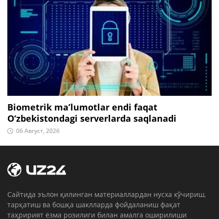
Biometrik ma’lumotlar endi faqat
O‘zbekistondagi serverlarda saqlanadi
06 Август, 2026
Cайтида эълон қилинган материаллардан нусха кўчириш,
тарқатиш ва бошқа шаклларда фойдаланиш фақат
таҳририят ёзма розилиги билан амалга оширилиши