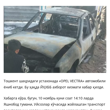
Тошкент шаҳридаги устахонада «OPEL VEСTRA» автомобили
ёниб кетди. Бу ҳақда ЙҲХББ ахборот хизмати хабар қилди.
Хабарга кўра, бугун, 10 ноябрь куни соат 14:10 ларда
Яшнобод тумани, Уйсозлар кўчасида жойлашган транспорт