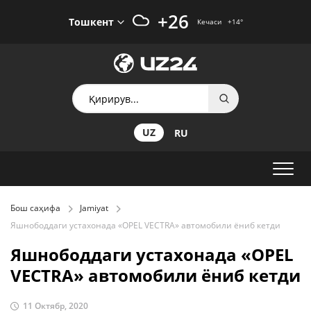
+26
Тошкент
Кечаси
+14
°
UZ
RU
Бош саҳифа
Jamiyat
Яшнободдаги устахонада «OPEL VEСTRA» автомобили ёниб кетди
Яшнободдаги устахонада «OPEL
VEСTRA» автомобили ёниб кетди
11 Октябр, 2020