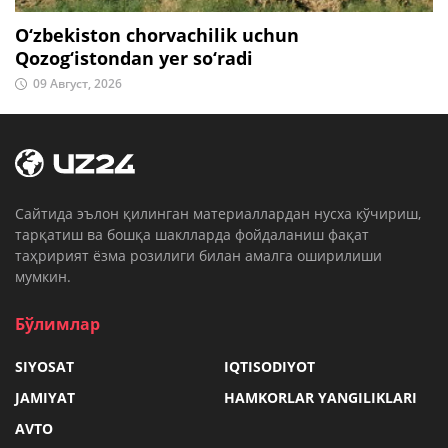
O‘zbekiston chorvachilik uchun
Qozog‘istondan yer so‘radi
09 Август, 2026
Cайтида эълон қилинган материаллардан нусха кўчириш,
тарқатиш ва бошқа шаклларда фойдаланиш фақат
таҳририят ёзма розилиги билан амалга оширилиши
мумкин.
Бўлимлар
SIYOSAT
IQTISODIYOT
JAMIYAT
HAMKORLAR YANGILIKLARI
AVTO