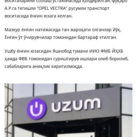
воситаларини созлаш устахонасида қолдирилган, фуқаро
А.Р.га тегишли “OPEL VEСTRA” русумли транспорт
воситасида ёнғин юзага келган.
Мазкур ёнғин натижасида тан жароҳати олганлар йўқ.
Ёнғин ўт ўчирувчилар томонидан бартараф этилган.
Ушбу ёнғин юзасидан Яшнобод тумани ИИО ФМБ ЙҲХБ
ҳамда ФВБ томонидан суриштирув ишлари олиб борилиб,
сабабларига аниқлик киритилмоқда.