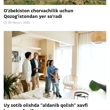
O‘zbekiston chorvachilik uchun
Qozog‘istondan yer so‘radi
09 Август, 2026
Uy sotib olishda “aldanib qolish” xavfi