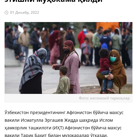
01 Декабр, 2022
Фото: ижтимоий тармоқлар
Ўзбекистон президентининг Афғонистон бўйича махсус
вакили Исматулла Эргашев Жидда шаҳрида Ислом
ҳамкорлик ташкилоти (ИҲТ) Афғонистон бўйича махсус
вакили Тарик Бахит билан музокаралар ўтказди.