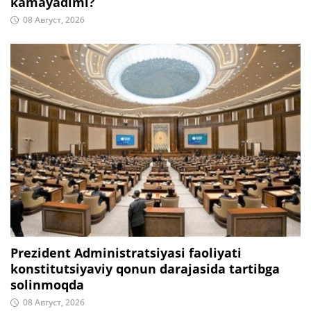
kamayadimi?
08 Август, 2026
Prezident Administratsiyasi faoliyati
konstitutsiyaviy qonun darajasida tartibga
solinmoqda
08 Август, 2026