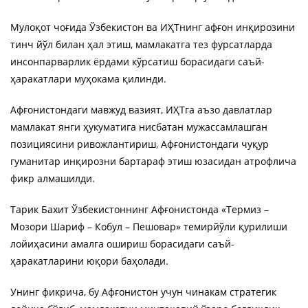
Мулоқот чоғида Ўзбекистон ва ИҲТнинг афғон инқирозини
тинч йўл билан ҳал этиш, мамлакатга тез фурсатларда
инсонпарварлик ёрдами кўрсатиш борасидаги саъй-
ҳаракатлари муҳокама қилинди.
Афғонистондаги мавжуд вазият, ИҲТга аъзо давлатлар
мамлакат янги ҳукуматига нисбатан мужассамлашган
позициясини ривожлантириш, Афғонистондаги чуқур
гуманитар инқирозни бартараф этиш юзасидан атрофлича
фикр алмашилди.
Тарик Бахит Ўзбекистоннинг Афғонистонда «Термиз –
Мозори Шариф – Кобул – Пешовар» темирйўли қурилиши
лойиҳасини амалга ошириш борасидаги саъй-
ҳаракатларини юқори баҳолади.
Унинг фикрича, бу Афғонистон учун чинакам стратегик