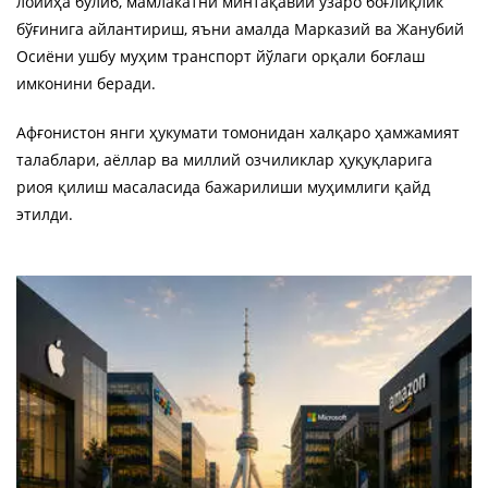
лойиҳа бўлиб, мамлакатни минтақавий ўзаро боғлиқлик
бўғинига айлантириш, яъни амалда Марказий ва Жанубий
Осиёни ушбу муҳим транспорт йўлаги орқали боғлаш
имконини беради.
Афғонистон янги ҳукумати томонидан халқаро ҳамжамият
талаблари, аёллар ва миллий озчиликлар ҳуқуқларига
риоя қилиш масаласида бажарилиши муҳимлиги қайд
этилди.