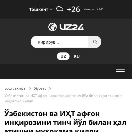
+26
Тошкент
Кечаси
+14
°
UZ
RU
Бош саҳифа
Siyosat
Ўзбекистон ва ИҲТ афғон инқирозини тинч йўл билан ҳал этишни
муҳокама қилди
Ўзбекистон ва ИҲТ афғон
инқирозини тинч йўл билан ҳал
этишни муҳокама қилди