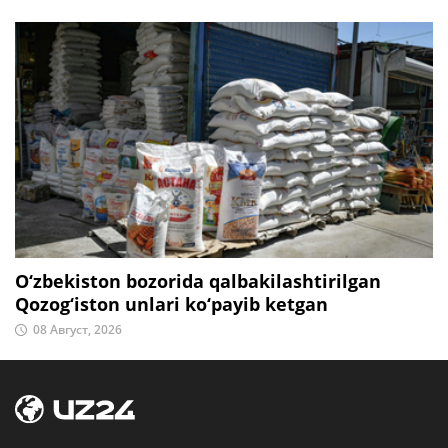
O‘zbekiston bozorida qalbakilashtirilgan
Qozog‘iston unlari ko‘payib ketgan
08 Август, 2026