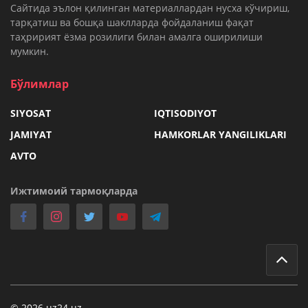
Cайтида эълон қилинган материаллардан нусха кўчириш,
тарқатиш ва бошқа шаклларда фойдаланиш фақат
таҳририят ёзма розилиги билан амалга оширилиши
мумкин.
Бўлимлар
SIYOSAT
IQTISODIYOT
JAMIYAT
HAMKORLAR YANGILIKLARI
AVTO
Ижтимоий тармоқларда
© 2026 uz24.uz