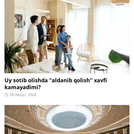
Uy sotib olishda “aldanib qolish” xavfi
kamayadimi?
08 Август, 2026