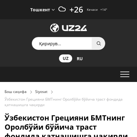
+26
Тошкент
Кечаси
+14
°
UZ
RU
Бош саҳифа
Siyosat
Ўзбекистон Грецияни БМТнинг Оролбўйи бўйича траст фондида
қатнашишга чақирди
Ўзбекистон Грецияни БМТнинг
Оролбўйи бўйича траст
фондида қатнашишга чақирди