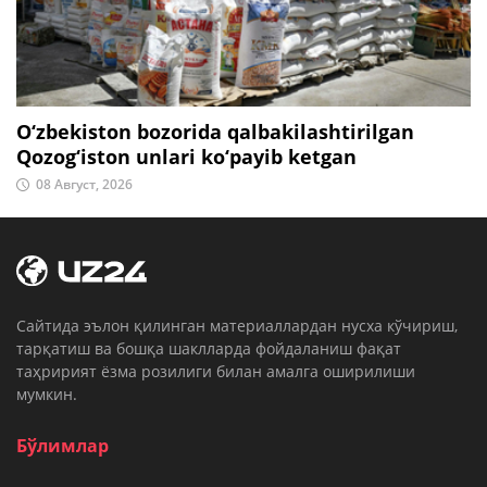
O‘zbekiston bozorida qalbakilashtirilgan
Qozog‘iston unlari ko‘payib ketgan
08 Август, 2026
Cайтида эълон қилинган материаллардан нусха кўчириш,
тарқатиш ва бошқа шаклларда фойдаланиш фақат
таҳририят ёзма розилиги билан амалга оширилиши
мумкин.
Бўлимлар