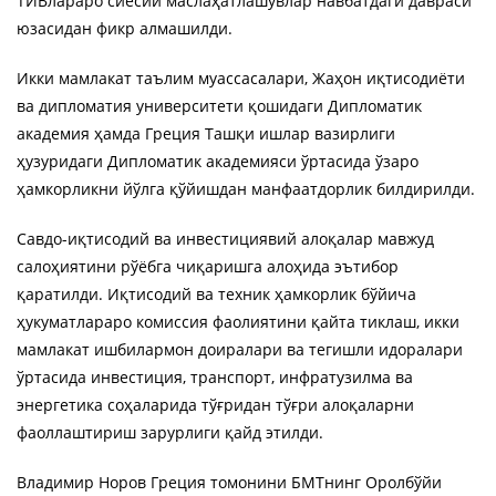
ТИВлараро сиёсий маслаҳатлашувлар навбатдаги давраси
юзасидан фикр алмашилди.
Икки мамлакат таълим муассасалари, Жаҳон иқтисодиёти
ва дипломатия университети қошидаги Дипломатик
академия ҳамда Греция Ташқи ишлар вазирлиги
ҳузуридаги Дипломатик академияси ўртасида ўзаро
ҳамкорликни йўлга қўйишдан манфаатдорлик билдирилди.
Савдо-иқтисодий ва инвестициявий алоқалар мавжуд
салоҳиятини рўёбга чиқаришга алоҳида эътибор
қаратилди. Иқтисодий ва техник ҳамкорлик бўйича
ҳукуматлараро комиссия фаолиятини қайта тиклаш, икки
мамлакат ишбилармон доиралари ва тегишли идоралари
ўртасида инвестиция, транспорт, инфратузилма ва
энергетика соҳаларида тўғридан тўғри алоқаларни
фаоллаштириш зарурлиги қайд этилди.
Владимир Норов Греция томонини БМТнинг Оролбўйи