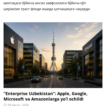
минтақаси бўйича инсон хавфсизлиги бўйича кўп
шериклик траст фонди ишида қатнашишга чақирди.
“Enterprise Uzbekistan”: Apple, Google,
Microsoft va Amazonlarga yo‘l ochildi
09 Август, 2026