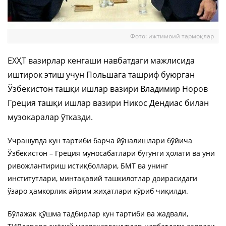
Фото: ижтимоий тармоқлар
ЕХҲТ вазирлар кенгаши навбатдаги мажлисида
иштирок этиш учун Польшага ташриф буюрган
Ўзбекистон ташқи ишлар вазири Владимир Норов
Греция ташқи ишлар вазири Никос Дендиас билан
музокаралар ўтказди.
Учрашувда кун тартиби барча йўналишлари бўйича
Ўзбекистон – Греция муносабатлари бугунги ҳолати ва уни
ривожлантириш истиқболлари, БМТ ва унинг
институтлари, минтақавий ташкилотлар доирасидаги
ўзаро ҳамкорлик айрим жиҳатлари кўриб чиқилди.
Бўлажак қўшма тадбирлар кун тартиби ва жадвали,