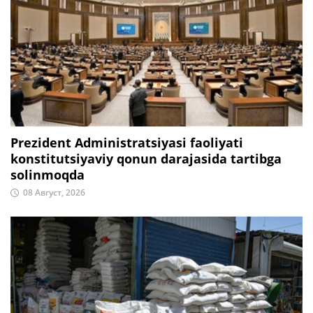
Prezident Administratsiyasi faoliyati
konstitutsiyaviy qonun darajasida tartibga
solinmoqda
08 Август, 2026