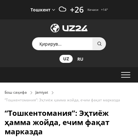
+26
Тошкент
Кечаси
+14
°
UZ
RU
Бош саҳифа
Jamiyat
“Тошкентомания”: Эҳтиёж ҳамма жойда, ечим фақат марказда
“Тошкентомания”: Эҳтиёж
ҳамма жойда, ечим фақат
марказда