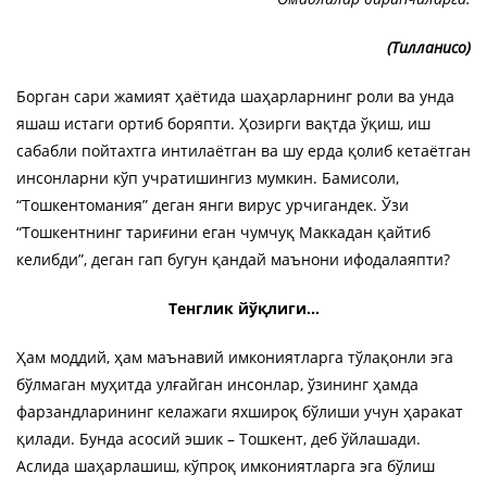
(Тилланисо)
Борган сари жамият ҳаётида шаҳарларнинг роли ва унда
яшаш истаги ортиб боряпти. Ҳозирги вақтда ўқиш, иш
сабабли пойтахтга интилаётган ва шу ерда қолиб кетаётган
инсонларни кўп учратишингиз мумкин. Бамисоли,
“Тошкентомания” деган янги вирус урчигандек. Ўзи
“Тошкентнинг тариғини еган чумчуқ Маккадан қайтиб
келибди”, деган гап бугун қандай маънони ифодалаяпти?
Тенглик йўқлиги...
Ҳам моддий, ҳам маънавий имкониятларга тўлақонли эга
бўлмаган муҳитда улғайган инсонлар, ўзининг ҳамда
фарзандларининг келажаги яхшироқ бўлиши учун ҳаракат
қилади. Бунда асосий эшик – Тошкент, деб ўйлашади.
Аслида шаҳарлашиш, кўпроқ имкониятларга эга бўлиш