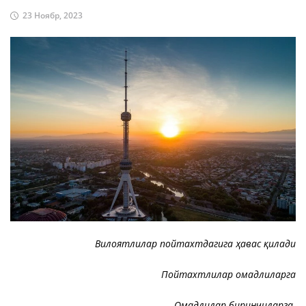
23 Ноябр, 2023
Вилоятлилар пойтахтдагига ҳавас қилади
Пойтахтлилар омадлиларга
Омадлилар биринчиларга.