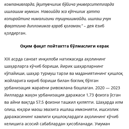
компанияларда, ўқитувчилик бўйича университетларда
ишлашим мумкин. Навоийда эса кўпчилик ҳатто
копирайтинг нималигини тушунишмайди, ишлаш учун
фақатгина дипломимга қараб қоламан,”
– дея ёзиб
қолдирган.
Оқим фақат пойтахтга бўлмаслиги керак
XIX асрда саноат инқилоби натижасида аҳолининг
шаҳарларга кўчиб бориши, йирик шаҳарларнинг
кўпайиши, шаҳар турмуш тарзи ва маданиятининг қишлоқ
жойларига кириб бориши билан боғлиқ бўлган
урбанизация жараёни ривожлана бошлаган. 2020 — 2023
йилларда жаҳон урбанизация даражаси 1,73 фоизга ўсган
ва айни вақтда 57,5 фоизни ташкил қиляпти. Шаҳарда илм
олиш, юқори маош эвазига ишлаш имконияти, ишсизлик
даражасининг камлиги қишлоқлардаги аҳолининг кўчиб
келишига асосий сабаблардан ҳисобланади. Умуман