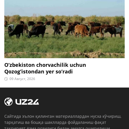
O‘zbekiston chorvachilik uchun
Qozog‘istondan yer so‘radi
09 Август, 2026
Cайтида эълон қилинган материаллардан нусха кўчириш,
тарқатиш ва бошқа шаклларда фойдаланиш фақат
таҳририят ёзма розилиги билан амалга оширилиши