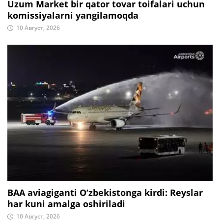
Uzum Market bir qator tovar toifalari uchun
komissiyalarni yangilamoqda
10 Август, 2026
BAA aviagiganti O‘zbekistonga kirdi: Reyslar
har kuni amalga oshiriladi
10 Август, 2026