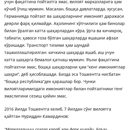
учун фақатгина пойтахтга эмас, вилоят марказларига ҳам
кўчиб ўтиш мумкин. Масалан, бошқа давлатларда, хусусан,
Германияда пойтахт ва шаҳарларнинг имконият даражаси
деярли фарқ қилмайди. Аҳолининг кўпчилиги ҳам бинолар
билан ўралган катта шаҳарлардан кўра, ўрта ва кичикроқ,
табиати, ҳавоси тоза бўлган шаҳарларда яшашни афзал
кўришади. Транспорт тизими ҳам шундай
ташкиллаштирилган: кичкина шаҳарда яшаб, иш учун
катта шаҳарга бемалол қатнаш мумкин. Яъни фақатгина
пойтахтни эмас, бошқа шаҳарларни ҳам “кенг имкониятлар
шаҳри”, деб ҳисоблашади. Бизда эса Тошкентга нисбатан
“бошқа республика”дек қарашлар бор. Чунки
вилоятларимиздаги имкониятлар билан пойтахтники тенг
эмаслигини сезиш қийин эмас.
2016 йилда Тошкентга келиб, 7 йилдан сўнг вилоятга
қайтган Нуриддин Камардинов:
“Марказлашиш соҳага қараб ҳам фарқ қилади. Баъзи