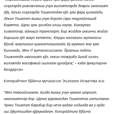
соҳаларда ривожланиш учун вилоятларда деярли имконият
йўқ. Баъзи соҳаларда Тошкентдан кўп ҳам фарқ қилмайди.
Лекин Тошкент яшаш учун борган сари ноқулайлашиб
боряпти. Шуни ҳам ҳисобга олиш керак. Коммунал
хизматлар, айниқса транспорт, бир жойдан иккинчи жойга
боришга кўп вақт кетяпти. Юқори малакали мутахасис
бўлиб, вақтингиз қимматлашганда, бу муаммо яна ҳам
билинади. Мен IT мутахассисиман. Ўрганиш пайти
Тошкентда имконият кўп, лекин тажриба йиғиб олгач,
вилоятда масофавий ишлаган қулайроқ”
– каби фикрларни
билдирган.
Копирайтинг бўйича мутахассис Эъзозхон Исматова эса:
“Мен Навоийликман. Бизда яшаш учун ҳамма шароит,
имкониятлар бор. Шунга қарамасдан Тошкентга интиламан.
Чунки Тошкент барибир бир неча қадам олдинда ва у ерда
иш йўқотишдан қўрқмайман. Копирайтинг бўйича