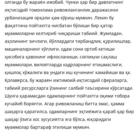
олганда бу жараён ижобий. Чунки ҳар бир давлатнинг
иқтисодий томонлама ривожланганлик даражасини
урбанизация орқали ҳам кўриш мумкин. Лекин бу
фақатгина пойтахтга нисбатан бўлиши бир қатор
муаммоларни келтириб чиқариши табиий. Жумладан,
аҳолининг зичлиги, йўллардаги тирбандлик, қурилишлар,
машиналарнинг кўплиги, одам сони ортиб кетиши
ҳисобига ҳавонинг ифлосланиши, соғлиқни сақлаш
муаммолари, вилоятларда кадрларнинг етишмаслиги,
қишлоқ хўжалиги ва ундаги иш кучининг камайиши ва ҳк.
Қолаверса, бу жараён ижтимоий-иқтисодий сфераларга,
табиий ресурсларга ўзининг салбий таъсирини кўрсатади.
Шунга қарамасдан одамларнинг пойтахтга оқими тобора
кучайиб боряпти. Агар ривожланиш битта эмас, ҳамма
шаҳарга қаратилса, одамларнинг эҳтиёжига қараб ҳар бир
шаҳар ўзига хос хусусиятга эга бўлса, юқоридаги
муаммолар бартараф этилиши мумкин.