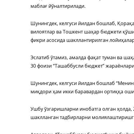
маблағ йўналтирилади.
Шунингдек, келгуси йилдан бошлаб, Қорақ
вилоятлар ва Тошкент шаҳар бюджети қўш
фикри асосида шакллантирилган лойиҳала
Эслатиб ўтамиз, амалда фақат туман ва ш
30 фоизи “Ташаббусли бюджет” жараёнлари
Шунингдек, келгуси йилдан бошлаб “Менин
миқдори ҳам икки баравардан ортиққа ош
Ушбу ўзгаришларни инобатга олган ҳолда,
шаклланган тадбирларни молиялаштиришга