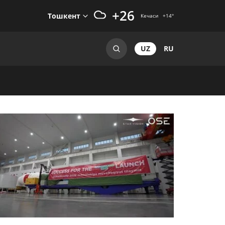
+26
Тошкент
Кечаси
+14
°
UZ
RU