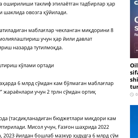
га оширилиши таклиф этилаётган тадбирлар ҳар
и шаклида овозга қўйилади.
ратиладиган маблағлар чекланган миқдорини 8
 молиялаштириш учун ҳар йили давлат
ириш назарда тутилмоқда.
Oi
штириш кўлами ортади
si
sh
аҳарда 6 млрд сўмдан кам бўлмаган маблағлар
tu
 жараёнлари учун 2 трлн сўмдан ортиқ
0
арда (тасдиқланадиган бюджетлари миқдори кам
лтирилади. Мисол учун, Ғазғон шаҳрида 2022
, 2023 йилдан бошлаб мазкур ҳудудга 6 млрд сўм