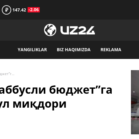
₽
-2.06
147.42
YANGILIKLAR
BIZ HAQIMIZDA
REKLAMA
2023 йилдан “Ташаббусли бюджет”га ажратиладиган пул миқдори оширилади
аббусли бюджет”га
ул миқдори