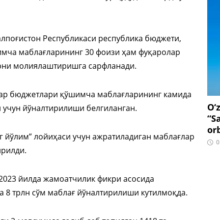
алпоғистон Республикаси республика бюджети,
имча маблағларининг 30 фоизи ҳам фуқаролар
рни молиялаштиришга сарфланади.
аҳар бюджетлари қўшимча маблағларининг камида
O‘
 учун йўналтирилиши белгиланган.
“S
or
г йўлим” лойиҳаси учун ажратиладиган маблағлар
0
ирилди.
 2023 йилда жамоатчилик фикри асосида
 8 трлн сўм маблағ йўналтирилиши кутилмоқда.