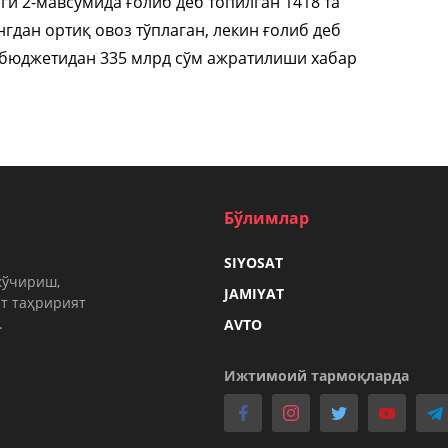
ги 2-мавсумида ғолиб деб топилган 1418 та
гдан ортиқ овоз тўплаган, лекин ғолиб деб
а бюджетидан 335 млрд сўм ажратилиши хабар
Бўлимлар
SIYOSAT
кўчириш,
JAMIYAT
т таҳририят
.
AVTO
Ижтимоий тармоқларда