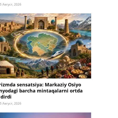
5 Август, 2026
rizmda sensatsiya: Markaziy Osiyo
nyodagi barcha mintaqalarni ortda
ldirdi
5 Август, 2026