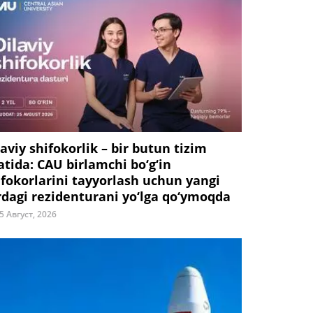
laviy shifokorlik – bir butun tizim
fatida: CAU birlamchi bo‘g‘in
ifokorlarini tayyorlash uchun yangi
rdagi rezidenturani yo‘lga qo‘ymoqda
5 Август, 2026