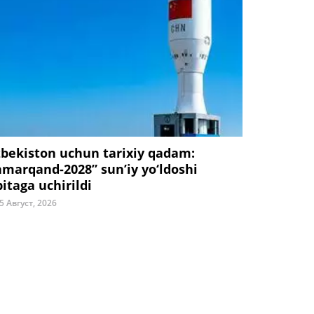
zbekiston uchun tarixiy qadam:
amarqand-2028” sun’iy yo‘ldoshi
bitaga uchirildi
5 Август, 2026