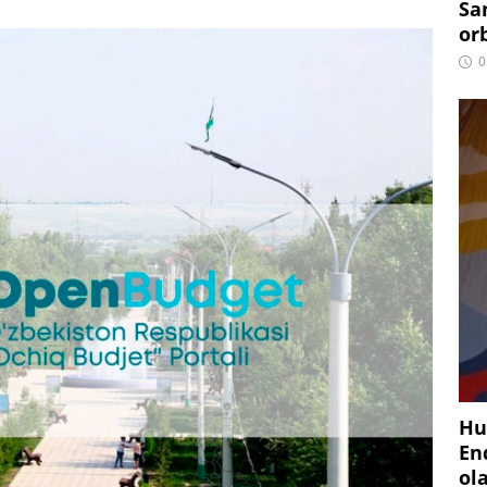
Sa
or
0
Hu
En
ol