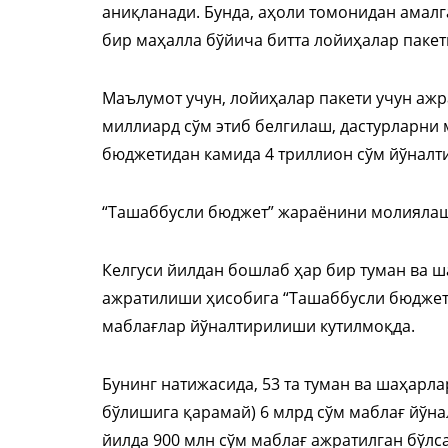
аниқланади. Бунда, аҳоли томонидан амал
бир маҳалла бўйича битта лойиҳалар пакет
Маълумот учун, лойиҳалар пакети учун аж
миллиард сўм этиб белгилаш, дастурларни
бюджетидан камида 4 триллион сўм йўналт
“Ташаббусли бюджет” жараёнини молияла
Келгуси йилдан бошлаб ҳар бир туман ва ш
ажратилиши ҳисобига “Ташаббусли бюджет”
маблағлар йўналтирилиши кутилмоқда.
Бунинг натижасида, 53 та туман ва шаҳарл
бўлишига қарамай) 6 млрд сўм маблағ йўна
йилда 900 млн сўм маблағ ажратилган бўлса