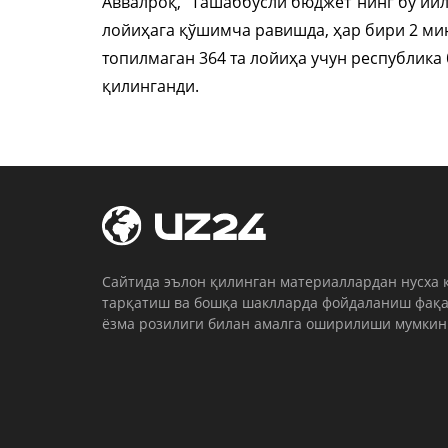
Аввалроқ, “Ташаббусли бюджет”нинг бу йил
лойиҳага қўшимча равишда, ҳар бири 2 мин
топилмаган 364 та лойиҳа учун республик
қилинганди.
Cайтида эълон қилинган материаллардан нусха 
тарқатиш ва бошқа шаклларда фойдаланиш фақа
ёзма розилиги билан амалга оширилиши мумкин