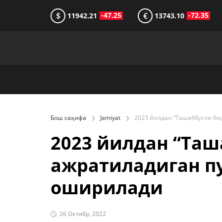
$
€
-47.25
-72.35
11942.21
13743.10
Бош саҳифа
Jamiyat
2023 йилдан “Таш
ажратиладиган п
оширилади
26 Октябр, 2022