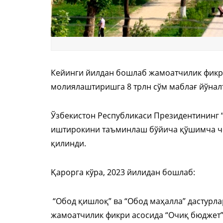
Кейинги йилдан бошлаб жамоатчилик фикр
молиялаштиришга 8 трлн сўм маблағ йўнал
Ўзбекистон Республикаси Президентининг
иштирокини таъминлаш бўйича қўшимча чо
қилинди.
Қарорга кўра, 2023 йилидан бошлаб:
“Обод қишлоқ” ва “Обод маҳалла” дастурл
жамоатчилик фикри асосида “Очиқ бюджет”