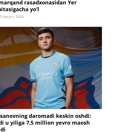
marqand rasadxonasidan Yer
bitasigacha yo‘l
5 Август, 2026
sanovning daromadi keskin oshdi:
di u yiliga 7,5 million yevro maosh
adi