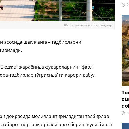
0
Фото: ижтимоий тармоқлар
и асосида шаклланган тадбирларни
тирилади.
 “Бюджет жараёнида фуқароларнинг фаол
ра-тадбирлар тўғрисида”ги қарори қабул
Tu
du
qo
0
ари доирасида молиялаштириладиган тадбирлар
 ахборот портали орқали овоз бериш йўли билан