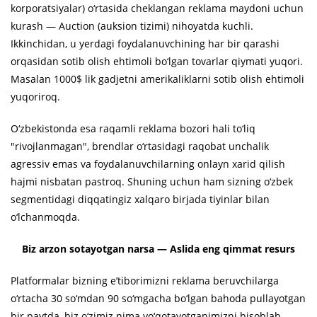
korporatsiyalar) o‘rtasida cheklangan reklama maydoni uchun
kurash — Auction (auksion tizimi) nihoyatda kuchli.
Ikkinchidan, u yerdagi foydalanuvchining har bir qarashi
orqasidan sotib olish ehtimoli bo‘lgan tovarlar qiymati yuqori.
Masalan 1000$ lik gadjetni amerikaliklarni sotib olish ehtimoli
yuqoriroq.
O‘zbekistonda esa raqamli reklama bozori hali to‘liq
"rivojlanmagan", brendlar o‘rtasidagi raqobat unchalik
agressiv emas va foydalanuvchilarning onlayn xarid qilish
hajmi nisbatan pastroq. Shuning uchun ham sizning o‘zbek
segmentidagi diqqatingiz xalqaro birjada tiyinlar bilan
o‘lchanmoqda.
Biz arzon sotayotgan narsa — Aslida eng qimmat resurs
Platformalar bizning e’tiborimizni reklama beruvchilarga
o‘rtacha 30 so‘mdan 90 so‘mgacha bo‘lgan bahoda pullayotgan
bir paytda, biz o‘zimiz nima yo‘qotayotganimizni hisoblab