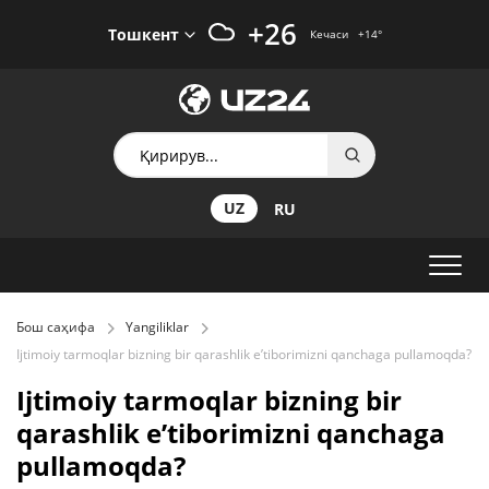
+26
Тошкент
Кечаси
+14
°
UZ
RU
Бош саҳифа
Yangiliklar
Ijtimoiy tarmoqlar bizning bir qarashlik e’tiborimizni qanchaga pullamoqda?
Ijtimoiy tarmoqlar bizning bir
qarashlik e’tiborimizni qanchaga
pullamoqda?