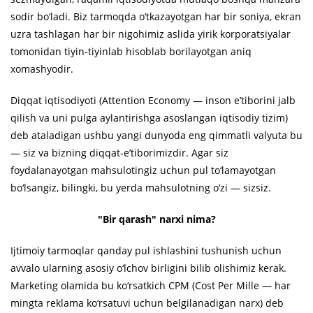
sodir bo‘ladi. Biz tarmoqda o‘tkazayotgan har bir soniya, ekran
uzra tashlagan har bir nigohimiz aslida yirik korporatsiyalar
tomonidan tiyin-tiyinlab hisoblab borilayotgan aniq
xomashyodir.
Diqqat iqtisodiyoti (Attention Economy — inson e’tiborini jalb
qilish va uni pulga aylantirishga asoslangan iqtisodiy tizim)
deb ataladigan ushbu yangi dunyoda eng qimmatli valyuta bu
— siz va bizning diqqat-e’tiborimizdir. Agar siz
foydalanayotgan mahsulotingiz uchun pul to‘lamayotgan
bo‘lsangiz, bilingki, bu yerda mahsulotning o‘zi — sizsiz.
"Bir qarash" narxi nima?
Ijtimoiy tarmoqlar qanday pul ishlashini tushunish uchun
avvalo ularning asosiy o‘lchov birligini bilib olishimiz kerak.
Marketing olamida bu ko‘rsatkich CPM (Cost Per Mille — har
mingta reklama ko‘rsatuvi uchun belgilanadigan narx) deb