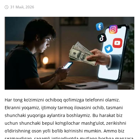
31 Май, 2026
Har tong ko‘zimizni ochiboq qo‘limizga telefonni olamiz.
Ekranni yoqamiz, ijtimoiy tarmoq ilovasini ochib, tasmani
shunchaki yuqoriga aylantira boshlaymiz. Bu harakat biz
uchun shunchaki bepul ko‘ngilochar mashg‘ulot, zerikishni
o‘ldirishning oson yo‘li bo‘lib ko‘rinishi mumkin. Ammo biz
sezmaydigan, raqamli iqtisodiyotda mutlaqo boshqa manzara