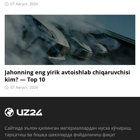
07 Август, 2026
Jahonning eng yirik avtoishlab chiqaruvchisi
kim? — Top 10
07 Август, 2026
Cайтида эълон қилинган материаллардан нусха кўчириш,
тарқатиш ва бошқа шаклларда фойдаланиш фақат