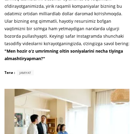
o‘ldirayotganimizda, yirik raqamli kompaniyalar bizning bu
odatimiz ortidan milliardlab dollar daromad ko‘rishmoqda.
Ular bizning eng qimmatli, hayotiy resursimiz bo‘lgan
vaqtimizni bir so‘mga ham yetmaydigan narxlarda ulgurji
bozorda pullashyapti. Keyingi safar Instagramda shunchaki
tasodifiy videolarni ko‘rayotganingizda, o‘zingizga savol bering:
"Men hozir o‘z umrimning oltin soniyalarini necha tiyinga
almashtiryapman?"
Теги :
JAMIYAT