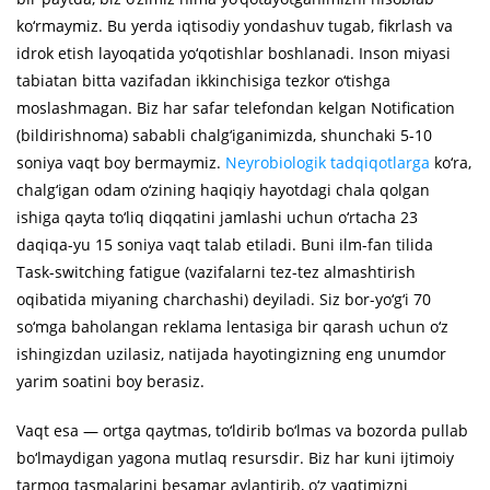
ko‘rmaymiz. Bu yerda iqtisodiy yondashuv tugab, fikrlash va
idrok etish layoqatida yo‘qotishlar boshlanadi. Inson miyasi
tabiatan bitta vazifadan ikkinchisiga tezkor o‘tishga
moslashmagan. Biz har safar telefondan kelgan Notification
(bildirishnoma) sababli chalg‘iganimizda, shunchaki 5-10
soniya vaqt boy bermaymiz.
Neyrobiologik tadqiqotlarga
ko‘ra,
chalg‘igan odam o‘zining haqiqiy hayotdagi chala qolgan
ishiga qayta to‘liq diqqatini jamlashi uchun o‘rtacha 23
daqiqa-yu 15 soniya vaqt talab etiladi. Buni ilm-fan tilida
Task-switching fatigue (vazifalarni tez-tez almashtirish
oqibatida miyaning charchashi) deyiladi. Siz bor-yo‘g‘i 70
so‘mga baholangan reklama lentasiga bir qarash uchun o‘z
ishingizdan uzilasiz, natijada hayotingizning eng unumdor
yarim soatini boy berasiz.
Vaqt esa — ortga qaytmas, to‘ldirib bo‘lmas va bozorda pullab
bo‘lmaydigan yagona mutlaq resursdir. Biz har kuni ijtimoiy
tarmoq tasmalarini besamar aylantirib, o‘z vaqtimizni