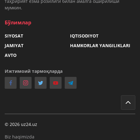
таҳририят ёзма розилиги билан амалга оширилиши
мумкин.
Бўлимлар
SIYOSAT
IQTISODIYOT
JAMIYAT
HAMKORLAR YANGILIKLARI
AVTO
Ижтимоий тармоқларда
© 2026 uz24.uz
Biz haqimizda