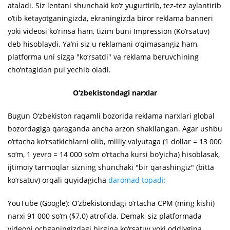
ataladi. Siz lentani shunchaki ko‘z yugurtirib, tez-tez aylantirib
o‘tib ketayotganingizda, ekraningizda biror reklama banneri
yoki videosi ko‘rinsa ham, tizim buni Impression (Ko‘rsatuv)
deb hisoblaydi. Ya’ni siz u reklamani o‘qimasangiz ham,
platforma uni sizga "ko‘rsatdi" va reklama beruvchining
cho‘ntagidan pul yechib oladi.
O‘zbekistondagi narxlar
Bugun O‘zbekiston raqamli bozorida reklama narxlari global
bozordagiga qaraganda ancha arzon shakllangan. Agar ushbu
o‘rtacha ko‘rsatkichlarni olib, milliy valyutaga (1 dollar = 13 000
so‘m, 1 yevro = 14 000 so‘m o‘rtacha kursi bo‘yicha) hisoblasak,
ijtimoiy tarmoqlar sizning shunchaki "bir qarashingiz" (bitta
ko‘rsatuv) orqali quyidagicha
daromad topadi:
YouTube (Google): O‘zbekistondagi o‘rtacha CPM (ming kishi)
narxi 91 000 so‘m ($7.0) atrofida. Demak, siz platformada
videoni ochganingizdagi birgina ko‘rsatuv yoki oddiygina