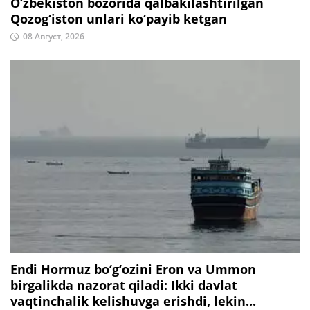
O‘zbekiston bozorida qalbakilashtirilgan
Qozog‘iston unlari ko‘payib ketgan
08 Август, 2026
Endi Hormuz bo‘g‘ozini Eron va Ummon
birgalikda nazorat qiladi: Ikki davlat
vaqtinchalik kelishuvga erishdi, lekin...