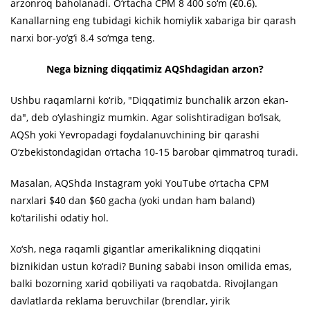
arzonroq baholanadi. O‘rtacha CPM 8 400 so‘m (€0.6).
Kanallarning eng tubidagi kichik homiylik xabariga bir qarash
narxi bor-yo‘g‘i 8.4 so‘mga teng.
Nega bizning diqqatimiz AQShdagidan arzon?
Ushbu raqamlarni ko‘rib, "Diqqatimiz bunchalik arzon ekan-
da", deb o‘ylashingiz mumkin. Agar solishtiradigan bo‘lsak,
AQSh yoki Yevropadagi foydalanuvchining bir qarashi
O‘zbekistondagidan o‘rtacha 10-15 barobar qimmatroq turadi.
Masalan, AQShda Instagram yoki YouTube o‘rtacha CPM
narxlari $40 dan $60 gacha (yoki undan ham baland)
ko‘tarilishi odatiy hol.
Xo‘sh, nega raqamli gigantlar amerikalikning diqqatini
biznikidan ustun ko‘radi? Buning sababi inson omilida emas,
balki bozorning xarid qobiliyati va raqobatda. Rivojlangan
davlatlarda reklama beruvchilar (brendlar, yirik