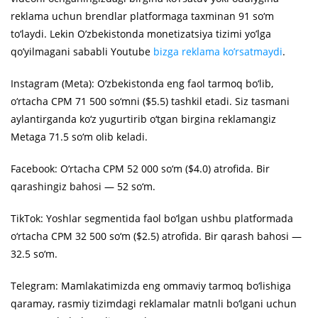
reklama uchun brendlar platformaga taxminan 91 so‘m
to‘laydi. Lekin O’zbekistonda monetizatsiya tizimi yo’lga
qo’yilmagani sababli Youtube
bizga reklama ko’rsatmaydi
.
Instagram (Meta): O‘zbekistonda eng faol tarmoq bo‘lib,
o‘rtacha CPM 71 500 so‘mni ($5.5) tashkil etadi. Siz tasmani
aylantirganda ko‘z yugurtirib o‘tgan birgina reklamangiz
Metaga 71.5 so‘m olib keladi.
Facebook: O‘rtacha CPM 52 000 so‘m ($4.0) atrofida. Bir
qarashingiz bahosi — 52 so‘m.
TikTok: Yoshlar segmentida faol bo‘lgan ushbu platformada
o‘rtacha CPM 32 500 so‘m ($2.5) atrofida. Bir qarash bahosi —
32.5 so‘m.
Telegram: Mamlakatimizda eng ommaviy tarmoq bo‘lishiga
qaramay, rasmiy tizimdagi reklamalar matnli bo‘lgani uchun