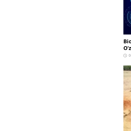
Bi
O‘
0