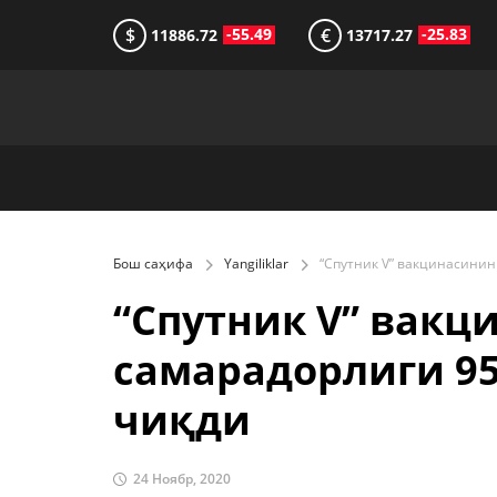
$
€
-55.49
-25.83
11886.72
13717.27
Бош саҳифа
Yangiliklar
“Cпутник V” вакц
самарадорлиги 9
чиқди
24 Ноябр, 2020