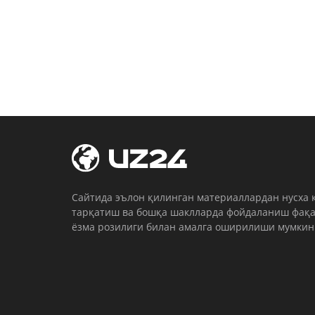
Cайтида эълон қилинган материаллардан нусха 
тарқатиш ва бошқа шаклларда фойдаланиш фақа
ёзма розилиги билан амалга оширилиши мумкин