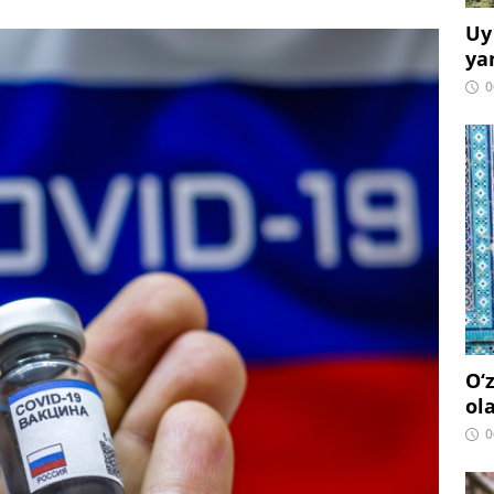
Uy
ya
0
O‘
ol
0