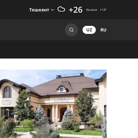
+26
Тошкент
Кечаси
+14
°
UZ
RU