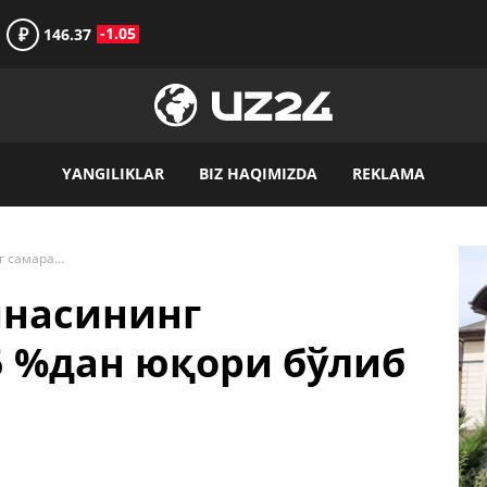
₽
-1.05
146.37
YANGILIKLAR
BIZ HAQIMIZDA
REKLAMA
“Cпутник V” вакцинасининг самарадорлиги 95 %дан юқори бўлиб чиқди
инасининг
5 %дан юқори бўлиб