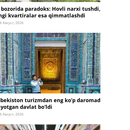
 bozorida paradoks: Hovli narxi tushdi,
ngi kvartiralar esa qimmatlashdi
6 Август, 2026
zbekiston turizmdan eng ko‘p daromad
ayotgan davlat bo‘ldi
6 Август, 2026