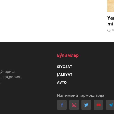
Ya
mi
0
Бўлимлар
SIYOSAT
кўчириш,
JAMIYAT
т таҳририят
.
AVTO
Ижтимоий тармоқларда