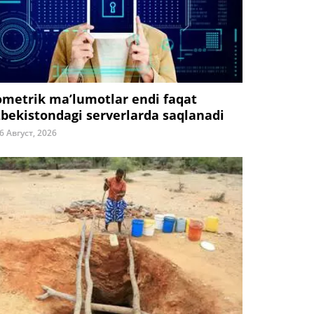
ometrik ma’lumotlar endi faqat
zbekistondagi serverlarda saqlanadi
6 Август, 2026