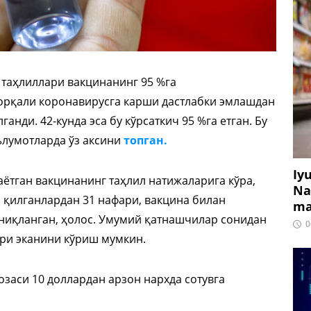
 таҳлиллари вакцинанинг 95 %га
 орқали коронавирусга карши дастлабки эмлашдан
ганди. 42-кунда эса бу кўрсаткич 95 %га етган. Бу
ълумотларда ўз аксини
топган.
Iy
аётган вакцинанинг таҳлил натижаларига кўра,
Na
л қилганлардан 31 нафари, вакцина билан
ma
ниқланган, ҳолос. Умумий қатнашчилар сонидан
0
ри эканини кўриш мумкин.
озаси 10 доллардан арзон нархда сотувга