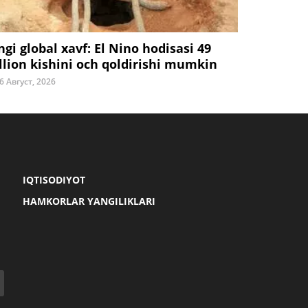
ngi global xavf: El Nino hodisasi 49
llion kishini och qoldirishi mumkin
6 Август, 2026
IQTISODIYOT
HAMKORLAR YANGILIKLARI