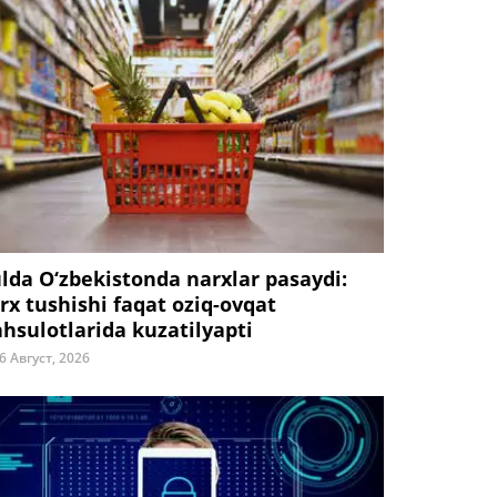
ulda O‘zbekistonda narxlar pasaydi:
rx tushishi faqat oziq-ovqat
hsulotlarida kuzatilyapti
6 Август, 2026