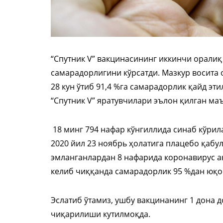
“Cпутник V” вакцинасининг иккинчи оралиқ
самарадорлигини кўрсатди. Мазкур восита
28 кун ўтиб 91,4 %га самарадорлик қайд этил
“Cпутник V” яратувчилари эълон қилган ма
18 минг 794 нафар кўнгиллида синаб кўрил
2020 йил 23 ноябрь ҳолатига плацебо қабу
эмланганлардан 8 нафарида коронавирус а
келиб чиққанда самарадорлик 95 %дан юқо
Эслатиб ўтамиз, ушбу вакцинанинг 1 дона д
чиқарилиши кутилмоқда.