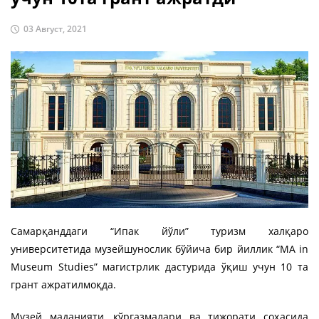
03 Август, 2021
Самарқанддаги “Ипак йўли” туризм халқаро
университетида музейшунослик бўйича бир йиллик “MA in
Museum Studies” магистрлик дастурида ўқиш учун 10 та
грант ажратилмоқда.
Музей маданияти, кўргазмалари ва тижорати соҳасида