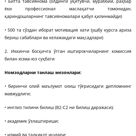
• Битта тавсиянома (олдинги ўқитувчи, мураббий, раҳбар
ёки профессионал маслаҳатчи томонидан,
қариндошларнинг тавсияномалари қабул қилинмайди)
• 500 та сўздан иборат мотивация хати (ушбу курсга ариза
бериш сабаблари ва келажакдаги мақсадлари)
2. Иккинчи босқичга ўтган иштирокчиларнинг комиссия
билан юзма-юз суҳбати
Номзодларни танлаш мезонлари:
• биринчи олий маълумот олиш тўғрисидаги дипломнинг
мавжудлиги;
• инглиз тилини билиш (B2-C2 ни билиш даражаси);
• академик ўзлаштириши;
• илмий ва тадқиқот ишлари;