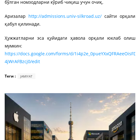
бўлган номзодларни кўриб чиқиш учун очиқ.
Aризалар
http://admissions.univ-silkroad.uz/
сайти орқали
қабул қилинади.
Ҳужжатларни эса қуйидаги ҳавола орқали юклаб олиш
мумкин:
https://docs.google.com/forms/d/1i4p2e_0pueYXxQFRAeeOisFD
4jWrAFBzcj0/edit
Теги :
JAMIYAT