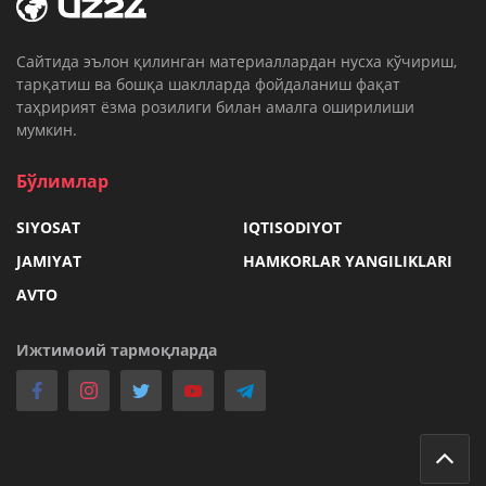
Cайтида эълон қилинган материаллардан нусха кўчириш,
тарқатиш ва бошқа шаклларда фойдаланиш фақат
таҳририят ёзма розилиги билан амалга оширилиши
мумкин.
Бўлимлар
SIYOSAT
IQTISODIYOT
JAMIYAT
HAMKORLAR YANGILIKLARI
AVTO
Ижтимоий тармоқларда