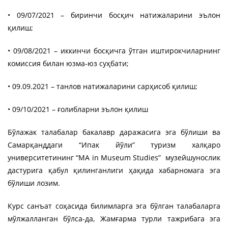
• 09/07/2021 – биринчи босқич натижаларини эълон
қилиш;
• 09/08/2021 – иккинчи босқичга ўтган иштирокчиларнинг
комиссия билан юзма-юз суҳбати;
• 09.09.2021 – танлов натижаларини сарҳисоб қилиш;
• 09/10/2021 – ғолибларни эълон қилиш
Бўлажак талабалар бакалавр даражасига эга бўлиши ва
Самарқанддаги “Ипак йўли” туризм халқаро
университетининг “MA in Museum Studies” музейшунослик
дастурига қабул қилинганлиги ҳақида хабарномага эга
бўлиши лозим.
Курс санъат соҳасида билимларга эга бўлган талабаларга
мўлжалланган бўлса-да, Жамғарма турли тажрибага эга