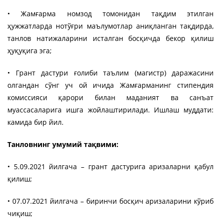
• Жамғарма номзод томонидан тақдим этилган
ҳужжатларда нотўғри маълумотлар аниқланган тақдирда,
танлов натижаларини исталган босқичда бекор қилиш
ҳуқуқига эга;
• Грант дастури ғолиби таълим (магистр) даражасини
олгандан сўнг уч ой ичида Жамғарманинг стипендия
комиссияси қарори билан маданият ва санъат
муассасаларига ишга жойлаштирилади. Ишлаш муддати:
камида бир йил.
Танловнинг умумий тақвими:
• 5.09.2021 йилгача – грант дастурига аризаларни қабул
қилиш;
• 07.07.2021 йилгача – биринчи босқич аризаларини кўриб
чиқиш;