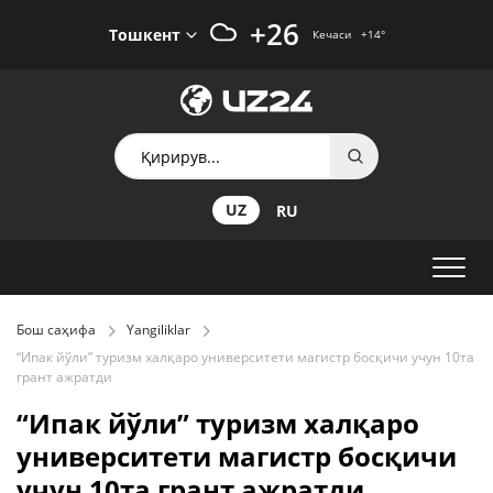
+26
Тошкент
Кечаси
+14
°
UZ
RU
Бош саҳифа
Yangiliklar
“Ипак йўли” туризм халқаро университети магистр босқичи учун 10та
грант ажратди
“Ипак йўли” туризм халқаро
университети магистр босқичи
учун 10та грант ажратди