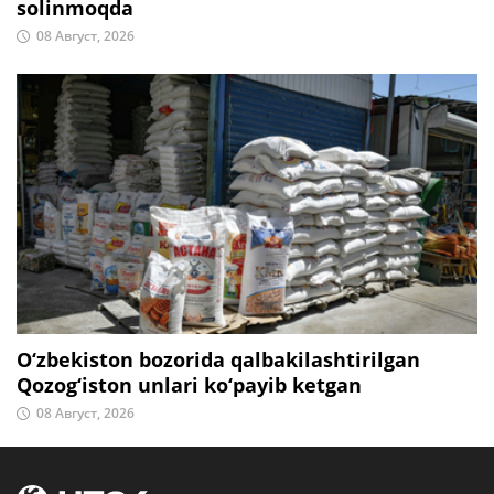
solinmoqda
08 Август, 2026
O‘zbekiston bozorida qalbakilashtirilgan
Qozog‘iston unlari ko‘payib ketgan
08 Август, 2026