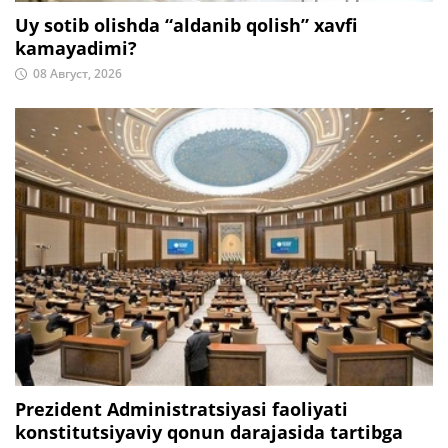
Uy sotib olishda “aldanib qolish” xavfi
kamayadimi?
08 Август, 2026
Prezident Administratsiyasi faoliyati
konstitutsiyaviy qonun darajasida tartibga