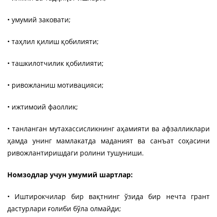
• умумий заковати;
• таҳлил қилиш қобилияти;
• ташкилотчилик қобилияти;
• ривожланиш мотивацияси;
• ижтимоий фаоллик;
• танланган мутахассисликнинг аҳамияти ва афзалликлари
ҳамда унинг мамлакатда маданият ва санъат соҳасини
ривожлантиришдаги ролини тушуниши.
Номзодлар учун умумий шартлар:
• Иштирокчилар бир вақтнинг ўзида бир нечта грант
дастурлари ғолиби бўла олмайди;