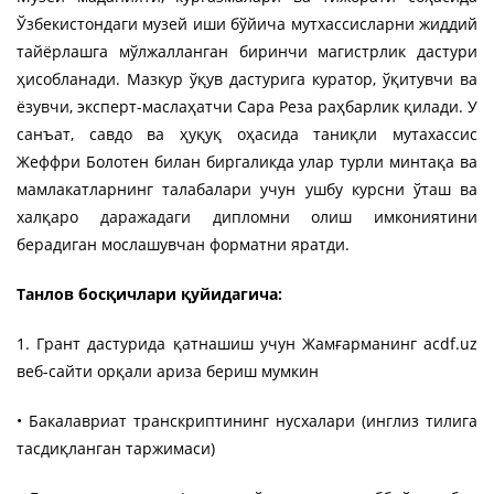
Ўзбекистондаги музей иши бўйича мутхассисларни жиддий
тайёрлашга мўлжалланган биринчи магистрлик дастури
ҳисобланади. Мазкур ўқув дастурига куратор, ўқитувчи ва
ёзувчи, эксперт-маслаҳатчи Сара Реза раҳбарлик қилади. У
санъат, савдо ва ҳуқуқ оҳасида таниқли мутахассис
Жеффри Болотен билан биргаликда улар турли минтақа ва
мамлакатларнинг талабалари учун ушбу курсни ўташ ва
халқаро даражадаги дипломни олиш имкониятини
берадиган мослашувчан форматни яратди.
Танлов босқичлари қуйидагича:
1. Грант дастурида қатнашиш учун Жамғарманинг acdf.uz
веб-сайти орқали ариза бериш мумкин
• Бакалавриат транскриптининг нусхалари (инглиз тилига
тасдиқланган таржимаси)