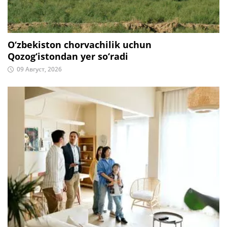
O‘zbekiston chorvachilik uchun
Qozog‘istondan yer so‘radi
09 Август, 2026