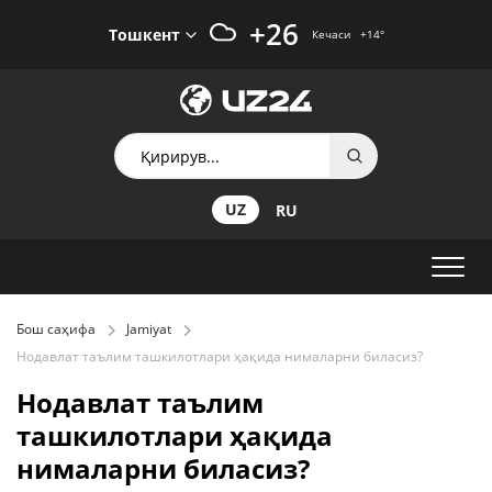
+26
Тошкент
Кечаси
+14
°
UZ
RU
Бош саҳифа
Jamiyat
Нодавлат таълим ташкилотлари ҳақида нималарни биласиз?
Нодавлат таълим
ташкилотлари ҳақида
нималарни биласиз?