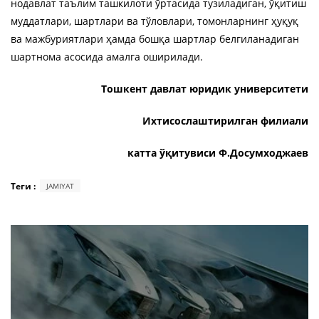
нодавлат таълим ташкилоти ўртасида тузиладиган, ўқитиш
муддатлари, шартлари ва тўловлари, томонларнинг ҳуқуқ
ва мажбуриятлари ҳамда бошқа шартлар белгиланадиган
шартнома асосида амалга оширилади.
Тошкент давлат юридик университети
Ихтисослаштирилган филиали
катта ўқитувиси Ф.Досумходжаев
Теги :
JAMIYAT