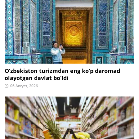
O‘zbekiston turizmdan eng ko‘p daromad
olayotgan davlat bo‘ldi
06 Август, 2026