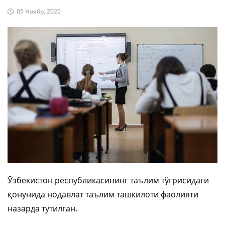
05 Ноябр, 2020
Ўзбекистон республикасининг таълим тўғрисидаги
қонунида нодавлат таълим ташкилоти фаолияти
назарда тутилган.