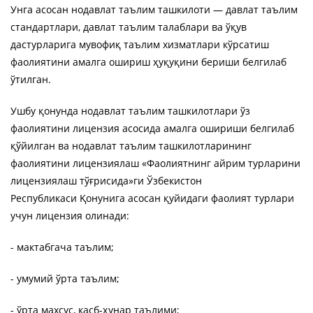
Унга асосан нодавлат таълим ташкилоти — давлат таълим
стандартлари, давлат таълим талаблари ва ўқув
дастурларига мувофиқ таълим хизматлари кўрсатиш
фаолиятини амалга ошириш ҳуқуқини бериши белгилаб
ўтилган.
Ушбу қонунда нодавлат таълим ташкилотлари ўз
фаолиятини лицензия асосида амалга ошириши белгилаб
қўйилган ва нодавлат таълим ташкилотларининг
фаолиятини лицензиялаш «Фаолиятнинг айрим турларини
лицензиялаш тўғрисида»ги Ўзбекистон
Республикаси
Қонуни
га асосан қуйидаги фаолият турлари
учун лицензия олинади:
- мактабгача таълим;
- умумий ўрта таълим;
- ўрта махсус, касб-ҳунар таълими;