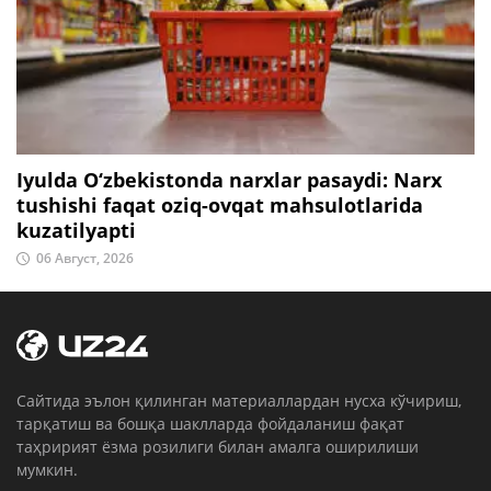
Iyulda O‘zbekistonda narxlar pasaydi: Narx
tushishi faqat oziq-ovqat mahsulotlarida
kuzatilyapti
06 Август, 2026
Cайтида эълон қилинган материаллардан нусха кўчириш,
тарқатиш ва бошқа шаклларда фойдаланиш фақат
таҳририят ёзма розилиги билан амалга оширилиши
мумкин.