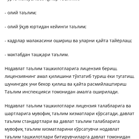
- олий таълим;
- олий ўқув юртидан кейинги таълим;
- кадрлар малакасини ошириш ва уларни қайта тайёрлаш;
- мактабдан ташқари таълим.
Нодавлат таълим ташкилотларига лицензия бериш,
лицензиянинг амал қилишини тўхтатиб туриш ёки тугатиш,
шунингдек уни бекор қилиш ва қайта расмийлаштириш
Таълим инспекцияси томонидан амалга оширилади.
Нодавлат таълим ташкилотлари лицензия талабларига ва
шартларига мувофиқ таълим хизматлари кўрсатади, давлат
таълим стандартлари ва давлат таълим талабларига
мувофиқ таълим хизматларини кўрсатувчи нодавлат
таълим ташкилотлари битирувчиларга давлат томонидан