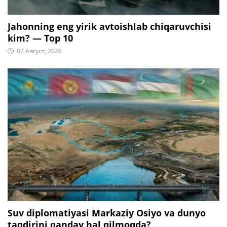
Jahonning eng yirik avtoishlab chiqaruvchisi
kim? — Top 10
07 Август, 2026
Suv diplomatiyasi Markaziy Osiyo va dunyo
taqdirini qanday hal qilmoqda?