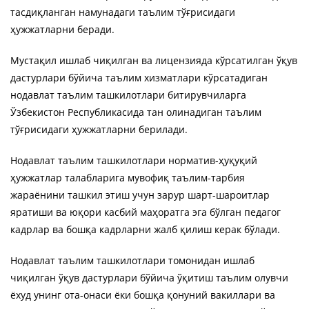
тасдиқланган намунадаги таълим тўғрисидаги
ҳужжатларни беради.
Мустақил ишлаб чиқилган ва лицензияда кўрсатилган ўқув
дастурлари бўйича таълим хизматлари кўрсатадиган
нодавлат таълим ташкилотлари битирувчиларга
Ўзбекистон Республикасида тан олинадиган таълим
тўғрисидаги ҳужжатларни берилади.
Нодавлат таълим ташкилотлари норматив-ҳуқуқий
ҳужжатлар талабларига мувофиқ таълим-тарбия
жараёнини ташкил этиш учун зарур шарт-шароитлар
яратиши ва юқори касбий маҳоратга эга бўлган педагог
кадрлар ва бошқа кадрларни жалб қилиш керак бўлади.
Нодавлат таълим ташкилотлари томонидан ишлаб
чиқилган ўқув дастурлари бўйича ўқитиш таълим олувчи
ёхуд унинг ота-онаcи ёки бошқа қонуний вакиллари ва