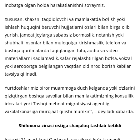
inobatga olgan holda harakatlanishni so‘raymiz.
Xususan, shaxsni taqdiqlovchi va mamlakatda bo‘lish yoki
ishlash huquqini beruvchi hujjatlarni o‘zlari bilan birga olib
yurish, jamoat joylarga sababsiz bormaslik, notanish yoki
shubhali insonlar bilan muloqotga kirishmaslik, telefon va
boshqa qurilmalarda taqiqlangan foto, audio va video
materiallarni saqlamaslik, safar rejalashtirilgan bo‘lsa, vokzal
yoki aeroportga belgilangan vaqtdan oldinroq borish kabilar
tavsiya qilinadi.
Yurtdoshlarimiz biror muammoga duch kelganda yoki o‘zlarini
qiziqtirgan boshqa savollar bilan mamlakatimizning konsullik
idoralari yoki Tashqi mehnat migratsiyasi agentligi
vakolatxonasiga murojaat qilishi mumkin”, – deyiladi xabarda.
Shifoxona zinasi ostiga chaqaloq tashlab ketildi
Joriy yil 21-mart kuni Qashqadaryo viloyat ko‘p tarmoqli