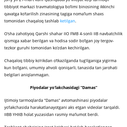
tibbiyot markazi travmatologiya bo‘limi binosining ikkinchi
qavatga ko‘tarilish zinasining tagiga noma’lum shaxs
tomonidan chaqaloq tashlab
ketilgan
.
O‘sha zahotiyoq Qarshi shahar IIO FMB 4-sonli IIB navbatchilik
qismiga xabar berilgan va hodisa sodir bo‘lgan joy tergov-
tezkor guruhi tomonidan ko‘zdan kechirilgan.
Chaqaloq tibbiy ko‘rikdan o‘tkazilganda tug‘ilganiga yigirma
kun bo‘lgani, umumiy ahvoli qoniqarli, tanasida tan jarohati
belgilari aniqlanmagan.
Piyodalar yo‘lakchasidagi “Damas”
Ijtimoiy tarmoqlarda “Damas” avtomashinasi piyodalar
yo‘lakchasida harakatlanayotgani aks etgan videolar tarqaldi.
IIBB YHXB holat yuzasidan rasmiy ma’lumot berdi.