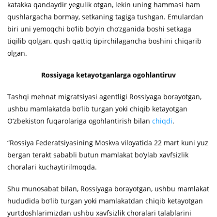
katakka qandaydir yegulik otgan, lekin uning hammasi ham
qushlargacha bormay, setkaning tagiga tushgan. Emulardan
biri uni yemoqchi bo‘lib bo‘yin cho‘zganida boshi setkaga
tiqilib qolgan, qush qattiq tipirchilagancha boshini chiqarib
olgan.
Rossiyaga ketayotganlarga ogohlantiruv
Tashqi mehnat migratsiyasi agentligi Rossiyaga borayotgan,
ushbu mamlakatda bo‘lib turgan yoki chiqib ketayotgan
O‘zbekiston fuqarolariga ogohlantirish bilan
chiqdi
.
“Rossiya Federatsiyasining Moskva viloyatida 22 mart kuni yuz
bergan terakt sababli butun mamlakat bo‘ylab xavfsizlik
choralari kuchaytirilmoqda.
Shu munosabat bilan, Rossiyaga borayotgan, ushbu mamlakat
hududida bo‘lib turgan yoki mamlakatdan chiqib ketayotgan
yurtdoshlarimizdan ushbu xavfsizlik choralari talablarini