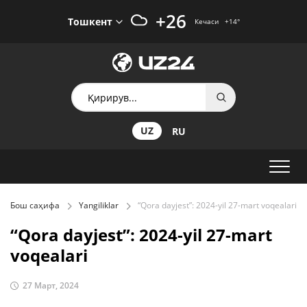
+26
Тошкент
Кечаси
+14
°
UZ
RU
Бош саҳифа
Yangiliklar
“Qora dayjest”: 2024-yil 27-mart voqealari
“Qora dayjest”: 2024-yil 27-mart
voqealari
27 Март, 2024