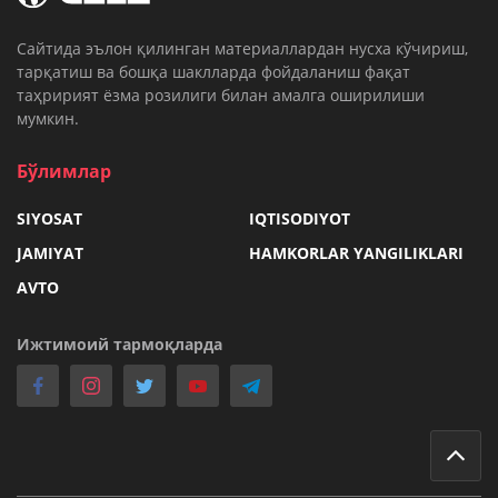
Cайтида эълон қилинган материаллардан нусха кўчириш,
тарқатиш ва бошқа шаклларда фойдаланиш фақат
таҳририят ёзма розилиги билан амалга оширилиши
мумкин.
Бўлимлар
SIYOSAT
IQTISODIYOT
JAMIYAT
HAMKORLAR YANGILIKLARI
AVTO
Ижтимоий тармоқларда