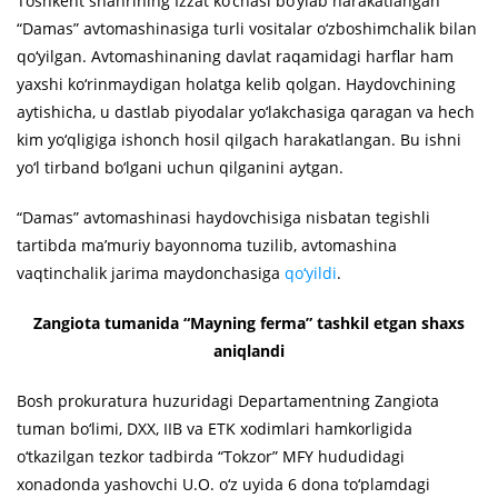
Toshkent shahrining Izzat ko‘chasi bo‘ylab harakatlangan
“Damas” avtomashinasiga turli vositalar o‘zboshimchalik bilan
qo‘yilgan. Avtomashinaning davlat raqamidagi harflar ham
yaxshi ko‘rinmaydigan holatga kelib qolgan. Haydovchining
aytishicha, u dastlab piyodalar yo‘lakchasiga qaragan va hech
kim yo‘qligiga ishonch hosil qilgach harakatlangan. Bu ishni
yo‘l tirband bo‘lgani uchun qilganini aytgan.
“Damas” avtomashinasi haydovchisiga nisbatan tegishli
tartibda ma’muriy bayonnoma tuzilib, avtomashina
vaqtinchalik jarima maydonchasiga
qo‘yildi
.
Zangiota tumanida “Mayning ferma” tashkil etgan shaxs
aniqlandi
Bosh prokuratura huzuridagi Departamentning Zangiota
tuman bo‘limi, DXX, IIB va ETK xodimlari hamkorligida
o‘tkazilgan tezkor tadbirda “Tokzor” MFY hududidagi
xonadonda yashovchi U.O. o‘z uyida 6 dona to‘plamdagi