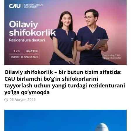
Oilaviy shifokorlik – bir butun tizim sifatida:
CAU birlamchi bo‘g‘in shifokorlarini
tayyorlash uchun yangi turdagi rezidenturani
yo‘lga qo‘ymoqda
05 Август, 2026