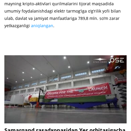
mayning kripto-aktivlari qurilmalarini tijorat maqsadida
umumiy foydalanishdagi elektr tarmog‘iga o‘g‘rilik yo‘li bilan
ulab, davlat va jamiyat manfaatlariga 789,8 mln. so‘m zarar
yetkazganligi
aniqlangan
.
Samarqand rasadxonasidan Yer orbitasigacha