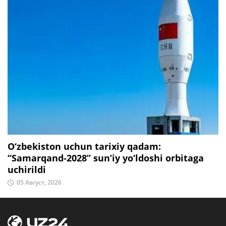
O‘zbekiston uchun tarixiy qadam:
“Samarqand-2028” sun’iy yo‘ldoshi orbitaga
uchirildi
05 Август, 2026