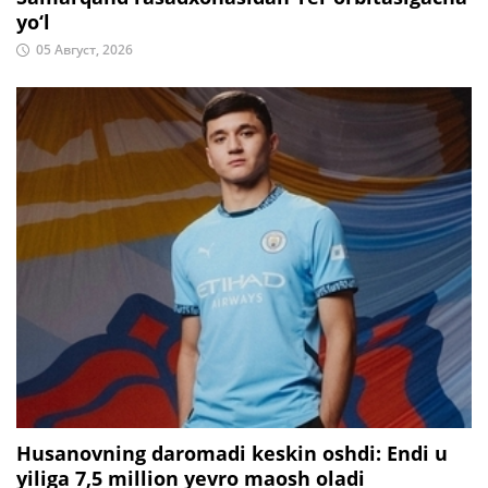
yo‘l
05 Август, 2026
Husanovning daromadi keskin oshdi: Endi u
yiliga 7,5 million yevro maosh oladi