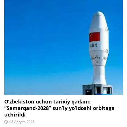
O‘zbekiston uchun tarixiy qadam:
“Samarqand-2028” sun’iy yo‘ldoshi orbitaga
uchirildi
05 Август, 2026