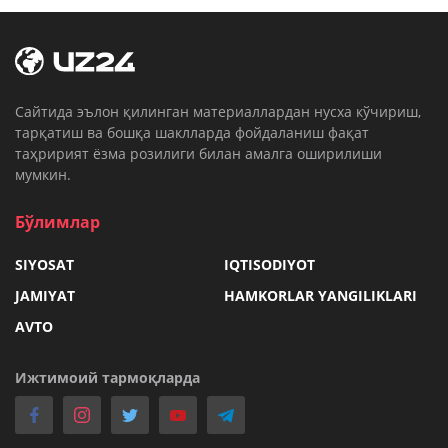
Cайтида эълон қилинган материаллардан нусха кўчириш,
тарқатиш ва бошқа шаклларда фойдаланиш фақат
таҳририят ёзма розилиги билан амалга оширилиши
мумкин.
Бўлимлар
SIYOSAT
IQTISODIYOT
JAMIYAT
HAMKORLAR YANGILIKLARI
AVTO
Ижтимоий тармоқларда