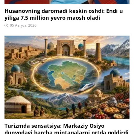
Husanovning daromadi keskin oshdi: Endi u
yiliga 7,5 million yevro maosh oladi
05 Август, 2026
Turizmda sensatsiya: Markaziy Osiyo
dunyodagi barcha mintaqalarni ortda qoldirdi