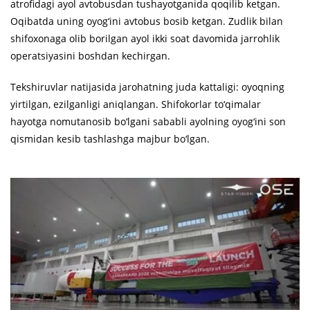
atrofidagi ayol avtobusdan tushayotganida qoqilib ketgan.
Oqibatda uning oyog‘ini avtobus bosib ketgan. Zudlik bilan
shifoxonaga olib borilgan ayol ikki soat davomida jarrohlik
operatsiyasini boshdan kechirgan.
Tekshiruvlar natijasida jarohatning juda kattaligi: oyoqning
yirtilgan, ezilganligi aniqlangan. Shifokorlar to‘qimalar
hayotga nomutanosib bo‘lgani sababli ayolning oyog‘ini son
qismidan kesib tashlashga majbur bo‘lgan.