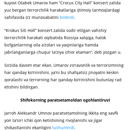
kuyovi Otabek Umarov ham “Crocus City Hall” konsert zalida
yuz bergan terrorchilik harakatlariga ijtimoiy tarmoqlardagi
sahifasida o‘z munosabatini
bildirdi
.
“Krokus Siti Holl” konsert zalida sodir etilgan vahshiy
terrorchilik harakati oqibatida Rossiya xalqiga, halok
bo‘lganlarning oila a’zolari va yaqinlariga hamda
jabrlanganlarga chuqur ta’ziya izhor etaman”, deb yozgan u.
So‘zida davom etar ekan, Umarov zo‘ravonlik va terrorizmning
har qanday ko‘rinishini, ya’ni bu shafqatsiz jinoyatni keskin
qoralashi va terrorning har qanday ko‘rinishini butunlay rad
etishini bildirgan.
Shifokorning paratsetamoldan ogohlantiruvi
Jarroh Aleksandr Umnov paratsetamolning ikkita eng xavfli
yon ta’siri ichki qon ketishining rivojlanishi va jigar
shikastlanishi ekanligini
tushuntirdi
.