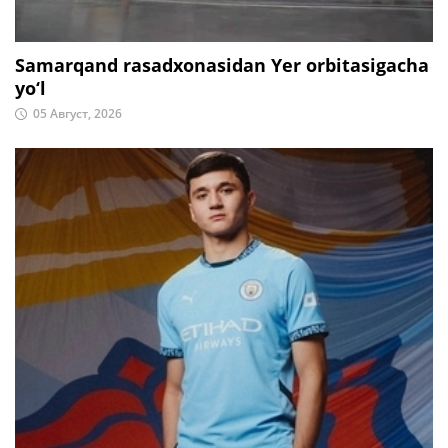
Samarqand rasadxonasidan Yer orbitasigacha
yo‘l
05 Август, 2026