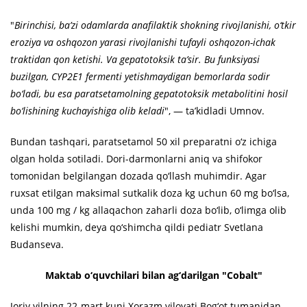
"
Birinchisi, ba’zi odamlarda anafilaktik shokning rivojlanishi, o‘tkir
eroziya va oshqozon yarasi rivojlanishi tufayli oshqozon-ichak
traktidan qon ketishi. Va gepatotoksik ta’sir. Bu funksiyasi
buzilgan, CYP2E1 fermenti yetishmaydigan bemorlarda sodir
bo‘ladi, bu esa paratsetamolning gepatotoksik metabolitini hosil
bo‘lishining kuchayishiga olib keladi
", — ta’kidladi Umnov.
Bundan tashqari, paratsetamol 50 xil preparatni o‘z ichiga
olgan holda sotiladi. Dori-darmonlarni aniq va shifokor
tomonidan belgilangan dozada qo‘llash muhimdir. Agar
ruxsat etilgan maksimal sutkalik doza kg uchun 60 mg bo‘lsa,
unda 100 mg / kg allaqachon zaharli doza bo‘lib, o‘limga olib
kelishi mumkin, deya qo‘shimcha qildi pediatr Svetlana
Budanseva.
Maktab o‘quvchilari bilan ag‘darilgan "Cobalt"
Joriy yilning 22-mart kuni Xorazm viloyati Bog‘ot tumanidan