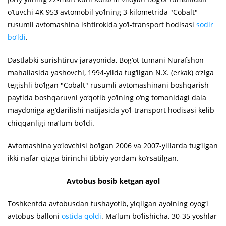
o‘tuvchi 4K 953 avtomobil yo‘lning 3-kilometrida "Cobalt"
rusumli avtomashina ishtirokida yo‘l-transport hodisasi
sodir
bo‘ldi
.
Dastlabki surishtiruv jarayonida, Bog‘ot tumani Nurafshon
mahallasida yashovchi, 1994-yilda tug‘ilgan N.X. (erkak) o‘ziga
tegishli bo‘lgan "Cobalt" rusumli avtomashinani boshqarish
paytida boshqaruvni yo‘qotib yo‘lning o‘ng tomonidagi dala
maydoniga ag‘darilishi natijasida yo‘l-transport hodisasi kelib
chiqqanligi ma’lum bo‘ldi.
Avtomashina yo‘lovchisi bo‘lgan 2006 va 2007-yillarda tug‘ilgan
ikki nafar qizga birinchi tibbiy yordam ko‘rsatilgan.
Avtobus bosib ketgan ayol
Toshkentda avtobusdan tushayotib, yiqilgan ayolning oyog‘i
avtobus balloni
ostida qoldi
. Ma’lum bo‘lishicha, 30-35 yoshlar