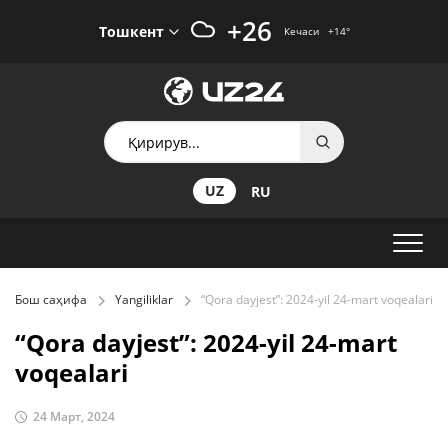
+26
Тошкент
Кечаси
+14
°
UZ
RU
Бош саҳифа
Yangiliklar
“Qora dayjest”: 2024-yil 24-mart voqealari
“Qora dayjest”: 2024-yil 24-mart
voqealari
24 Март, 2024