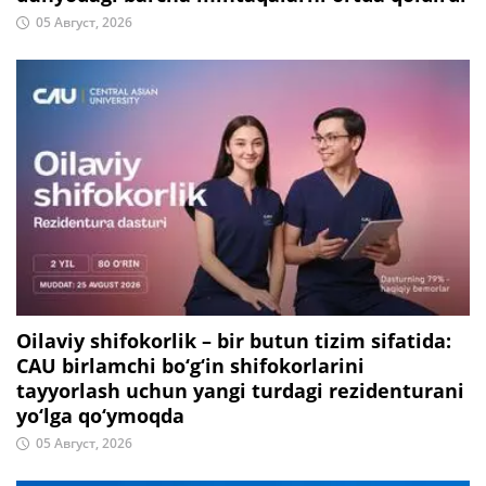
05 Август, 2026
Oilaviy shifokorlik – bir butun tizim sifatida:
CAU birlamchi bo‘g‘in shifokorlarini
tayyorlash uchun yangi turdagi rezidenturani
yo‘lga qo‘ymoqda
05 Август, 2026