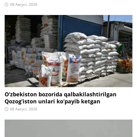
08 Август, 2026
O‘zbekiston bozorida qalbakilashtirilgan
Qozog‘iston unlari ko‘payib ketgan
08 Август, 2026