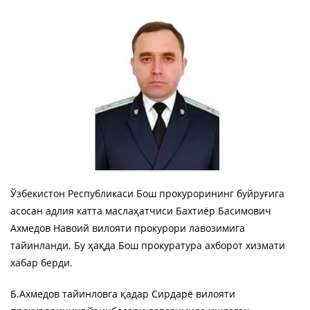
Ўзбекистон Республикаси Бош прокурорининг буйруғига
асосан адлия катта маслаҳатчиси Бахтиёр Басимович
Ахмедов Навоий вилояти прокурори лавозимига
тайинланди. Бу ҳақда Бош прокуратура ахборот хизмати
хабар берди.
Б.Ахмедов тайинловга қадар Сирдарё вилояти