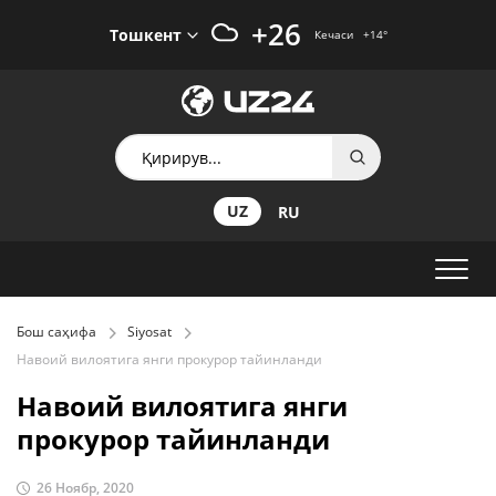
+26
Тошкент
Кечаси
+14
°
UZ
RU
Бош саҳифа
Siyosat
Навоий вилоятига янги прокурор тайинланди
Навоий вилоятига янги
прокурор тайинланди
26 Ноябр, 2020