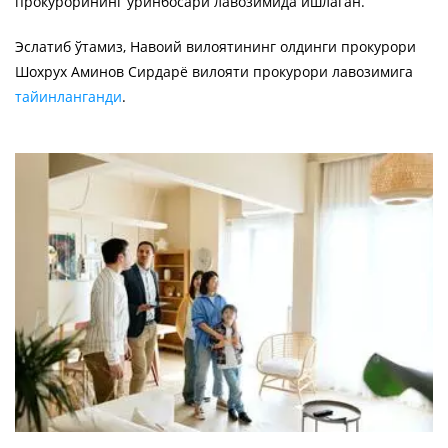
прокурорининг ўринбосари лавозимида ишлаган.
Эслатиб ўтамиз, Навоий вилоятининг олдинги прокурори
Шохрух Аминов Сирдарё вилояти прокурори лавозимига
тайинланганди
.