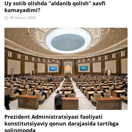
Uy sotib olishda “aldanib qolish” xavfi
kamayadimi?
08 Август, 2026
Prezident Administratsiyasi faoliyati
konstitutsiyaviy qonun darajasida tartibga
solinmoqda