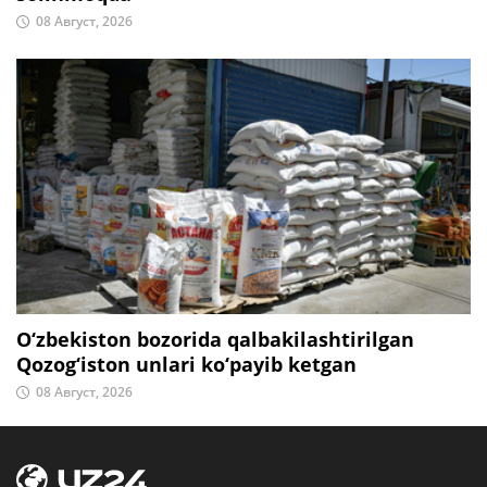
08 Август, 2026
O‘zbekiston bozorida qalbakilashtirilgan
Qozog‘iston unlari ko‘payib ketgan
08 Август, 2026