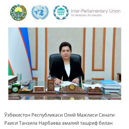
Ўзбекистон Республикаси Олий Мажлиси Сенати
Раиси Танзила Нарбаева амалий ташриф билан