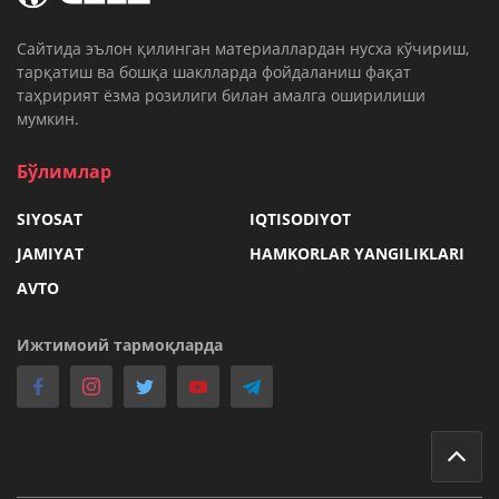
Cайтида эълон қилинган материаллардан нусха кўчириш,
тарқатиш ва бошқа шаклларда фойдаланиш фақат
таҳририят ёзма розилиги билан амалга оширилиши
мумкин.
Бўлимлар
SIYOSAT
IQTISODIYOT
JAMIYAT
HAMKORLAR YANGILIKLARI
AVTO
Ижтимоий тармоқларда