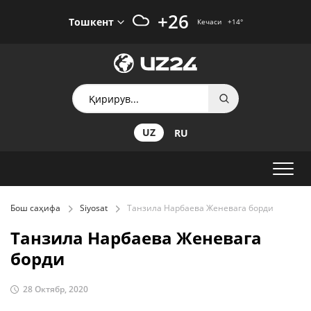
+26
Тошкент
Кечаси
+14
°
UZ
RU
Бош саҳифа
Siyosat
Танзила Нарбаева Женевага борди
Танзила Нарбаева Женевага
борди
28 Октябр, 2020