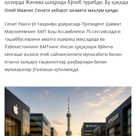
ҳозирда Женева шаҳрида бўлиб турибди. Бу ҳақида
Олий Мажлис Сенати ахборот хизмати маълум қилди.
Сенат Раиси ўз ташрифи доирасида Президент Шавкат
Мирзиёевнинг БМТ Бош Ассамблеяси 75-сессиясидаги
ташаббусларини амалга ошириш мақсадида ва
Ўзбекистоннинг БМТнинг Инсон ҳуқуқлари бўйича
кенгаши аъзоси этиб сайланганлиги муносабати билан
етакчи халқаро ташкилотлар раҳбарлари билан
музокаралар ўтказиши кутилмоқда.