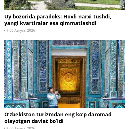
Uy bozorida paradoks: Hovli narxi tushdi,
yangi kvartiralar esa qimmatlashdi
06 Август, 2026
O‘zbekiston turizmdan eng ko‘p daromad
olayotgan davlat bo‘ldi
06 Август, 2026