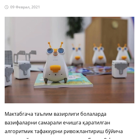
09 Феврал, 2021
Мактабгача таълим вазирлиги болаларда
вазифаларни самарали ечишга қаратилган
алгоритмик тафаккурни ривожлантириш бўйича