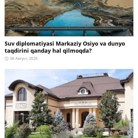
Suv diplomatiyasi Markaziy Osiyo va dunyo
taqdirini qanday hal qilmoqda?
06 Август, 2026