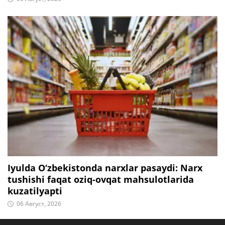
Iyulda O‘zbekistonda narxlar pasaydi: Narx
tushishi faqat oziq-ovqat mahsulotlarida
kuzatilyapti
06 Август, 2026