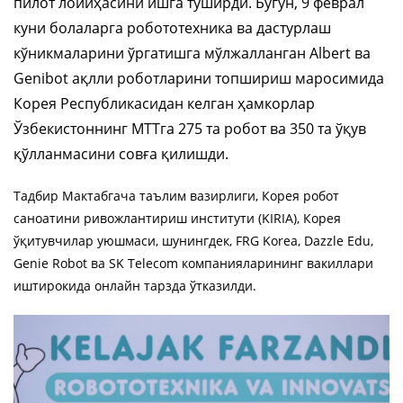
пилот лойиҳасини ишга туширди. Бугун, 9 феврал
куни болаларга робототехника ва дастурлаш
кўникмаларини ўргатишга мўлжалланган Albert ва
Genibot ақлли роботларини топшириш маросимида
Корея Республикасидан келган ҳамкорлар
Ўзбекистоннинг МТТга 275 та робот ва 350 та ўқув
қўлланмасини совға қилишди.
Тадбир Мактабгача таълим вазирлиги, Корея робот
саноатини ривожлантириш институти (KIRIA), Корея
ўқитувчилар уюшмаси, шунингдек, FRG Korea, Dazzle Edu,
Genie Robot ва SK Telecom компанияларининг вакиллари
иштирокида онлайн тарзда ўтказилди.