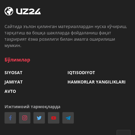
Cайтида эълон қилинган материаллардан нусха кўчириш,
тарқатиш ва бошқа шаклларда фойдаланиш фақат
таҳририят ёзма розилиги билан амалга оширилиши
мумкин.
Бўлимлар
SIYOSAT
IQTISODIYOT
JAMIYAT
HAMKORLAR YANGILIKLARI
AVTO
Ижтимоий тармоқларда