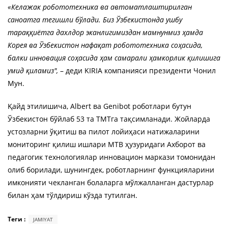
«Келажак робототехника ва автоматлаштирилган
саноатга тегишли бўлади. Биз Ўзбекистонда ушбу
тараққиётга дахлдор эканлигимиздан мамнунмиз ҳамда
Корея ва Ўзбекистон нафақат робототехника соҳасида,
балки инновация соҳасида ҳам самарали ҳамкорлик қилишига
умид қиламиз",
– деди KIRIA компанияси президенти Чонил
Мун.
Қайд этилишича, Albert ва Genibot роботлари бутун
Ўзбекистон бўйлаб 53 та ТМТга тақсимланади. Жойларда
устозларни ўқитиш ва пилот лойиҳаси натижаларини
мониторинг қилиш ишлари МТВ ҳузуридаги Ахборот ва
педагогик технологиялар инновацион маркази томонидан
олиб борилади, шунингдек, роботларнинг функцияларини
имконияти чекланган болаларга мўлжалланган дастурлар
билан ҳам тўлдириш кўзда тутилган.
Теги :
JAMIYAT