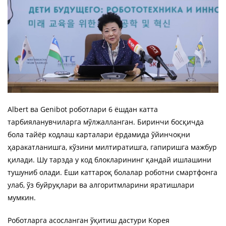
Albert ва Genibot роботлари 6 ёшдан катта
тарбияланувчиларга мўлжалланган. Биринчи босқичда
бола тайёр кодлаш карталари ёрдамида ўйинчоқни
ҳаракатланишга, кўзини милтиратишга, гапиришга мажбур
қилади. Шу тарзда у код блокларининг қандай ишлашини
тушуниб олади. Ёши каттароқ болалар роботни смартфонга
улаб, ўз буйруқлари ва алгоритмларини яратишлари
мумкин.
Роботларга асосланган ўқитиш дастури Корея