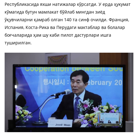
Республикасида яхши натижалар кўрсатди. У ерда ҳукумат
кўмагида бутун мамлакат бўйлаб мингдан зиёд
ўқувчиларни қамраб олган 140 та синф очилди. Франция,
Испания, Коста-Рика ва Перудаги мактаблар ва болалар
боғчаларида ҳам шу каби пилот дастурлари ишга
туширилган.