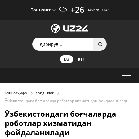
+26
Тошкент
Кечаси
+14
°
UZ
RU
Бош саҳифа
Yangiliklar
Ўзбекистондаги боғчаларда роботлар хизматидан фойдаланилади
Ўзбекистондаги боғчаларда
роботлар хизматидан
фойдаланилади