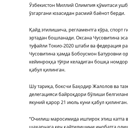
Ўзбекистон Миллий Олимпия қўмитаси ушб
ўзгаргани юзасидан расмий баёнот берди.
Қайд этилишича, регламентга кўра, спорт г
эртадан бошланади. Оксана Чусовитина эс
туфайли Токио-2020 штаби ва федерация р
Чусовитина ҳамда Бобоусмон Батуровни ор
кейинроққа тўғри келадиган бошқа номдор
қабул қилинган.
Шу тариқа, боксчи Баҳодир Жалолов ва та
делегацияси байроқдори бўлиши белгиланг
якуний қарор 21 июль куни қабул қилинган.
“Очилиш маросимида иштирок этиш катта ва
шаҳарчага кеч қайтилишини инобатга олиш