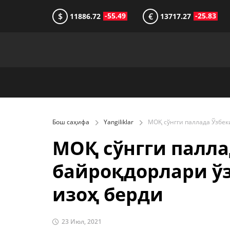
$
€
-55.49
-25.83
11886.72
13717.27
Бош саҳифа
Yangiliklar
МОҚ сўнгги палла
байроқдорлари ў
изоҳ берди
23 Июл, 2021