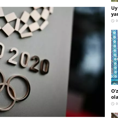
Uy
ya
0
O‘
ol
0