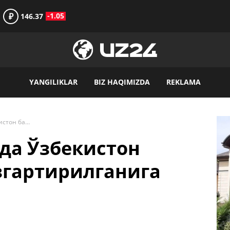
₽
-1.05
146.37
YANGILIKLAR
BIZ HAQIMIZDA
REKLAMA
МОҚ сўнгги паллада Ўзбекистон байроқдорлари ўзгартирилганига изоҳ берди
да Ўзбекистон
згартирилганига