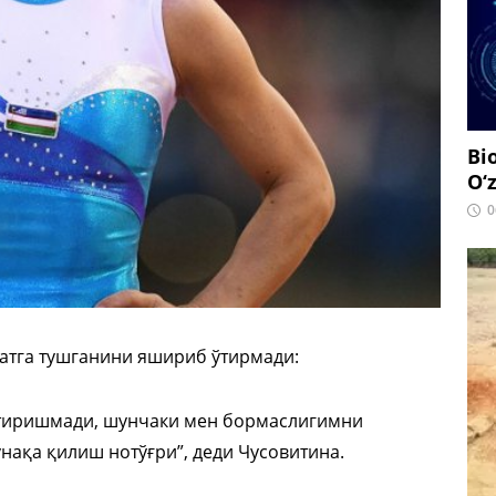
Bi
O‘
0
ратга тушганини яшириб ўтирмади:
тиришмади, шунчаки мен бормаслигимни
ақа қилиш нотўғри”, деди Чусовитина.