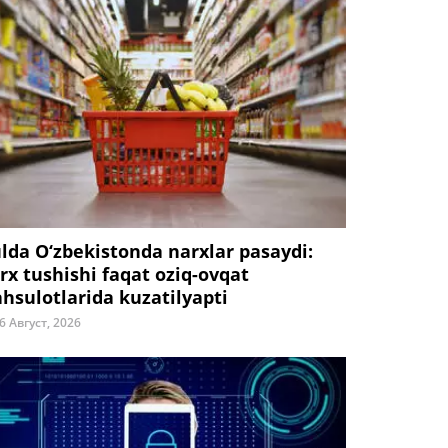
ulda O‘zbekistonda narxlar pasaydi:
rx tushishi faqat oziq-ovqat
hsulotlarida kuzatilyapti
6 Август, 2026