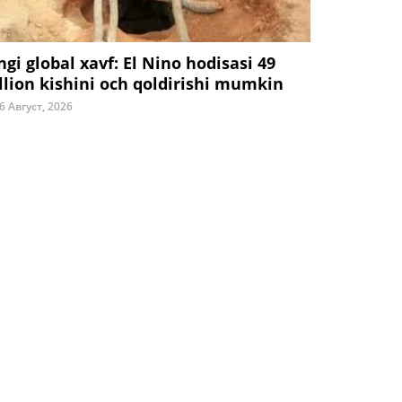
ngi global xavf: El Nino hodisasi 49
llion kishini och qoldirishi mumkin
6 Август, 2026