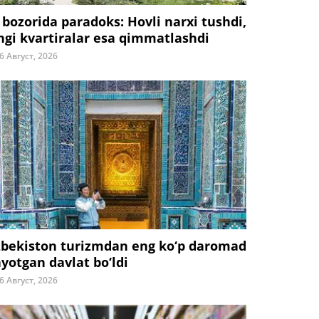
 bozorida paradoks: Hovli narxi tushdi,
ngi kvartiralar esa qimmatlashdi
6 Август, 2026
zbekiston turizmdan eng ko‘p daromad
ayotgan davlat bo‘ldi
6 Август, 2026