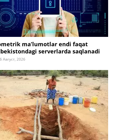
ometrik ma’lumotlar endi faqat
zbekistondagi serverlarda saqlanadi
6 Август, 2026