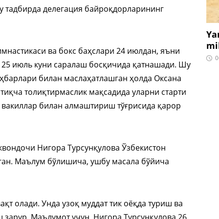
у тадбирда делегация байроқдорларининг
Ya
mi
имнастикаси ва бокс баҳслари 24 июлдан, яъни
0
а 25 июль куни саралаш босқичида қатнашади. Шу
аҳбарлари билан маслаҳатлашган ҳолда Оксана
тиқча толиқтирмаслик мақсадида уларни старти
 вакиллар билан алмаштириш тўғрисида қарор
эквондочи Нигора Турсунқулова Ўзбекистон
ан. Маълум бўлишича, ушбу масала бўйича
қт олади. Унда узоқ муддат тик оёқда туриш ва
 зарур. Маълумот учун, Нигора Турсунқулова 26