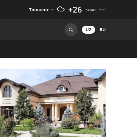
+26
Тошкент
Кечаси
+14
°
UZ
RU