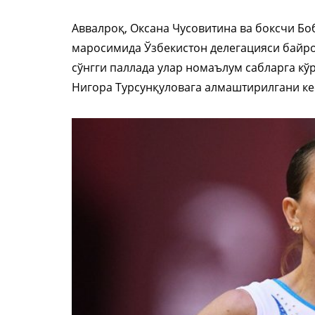
Аввалроқ, Оксана Чусовитина ва боксчи Б
маросимида Ўзбекистон делегацияси байро
сўнгги паллада улар номаълум сабларга кў
Нигора Турсунқуловага алмаштирилгани ке