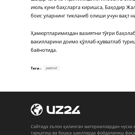
июль куни баҳсларга киришса, Баҳодир Жа
боис уларнинг тикланиб олиши учун вақт н
Ҳамюртларимиздан вазиятни тўғри баҳола
вакилларини доимо қўллаб-қувватлаб тури
баёнотида.
Теги :
JAMIYAT
Cайтида эълон қилинган материаллардан нусха 
тарқатиш ва бошқа шаклларда фойдаланиш фақа