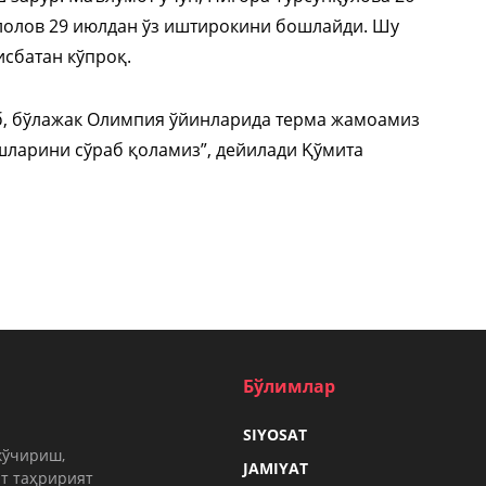
лолов 29 июлдан ўз иштирокини бошлайди. Шу
исбатан кўпроқ.
б, бўлажак Олимпия ўйинларида терма жамоамиз
шларини сўраб қоламиз”, дейилади Қўмита
Бўлимлар
SIYOSAT
кўчириш,
JAMIYAT
т таҳририят