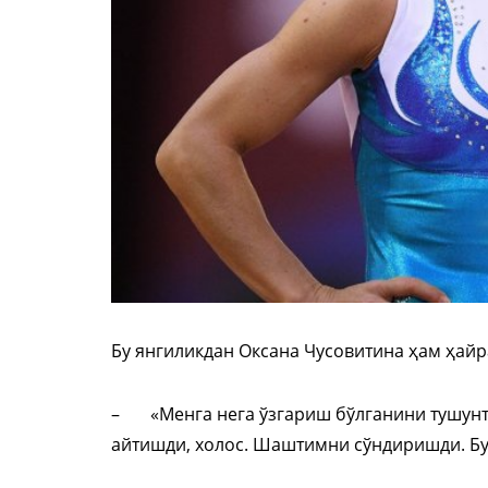
Бу янгиликдан Оксана Чусовитина ҳам ҳай
– «Менга нега ўзгариш бўлганини тушун
айтишди, холос. Шаштимни сўндиришди. Бун