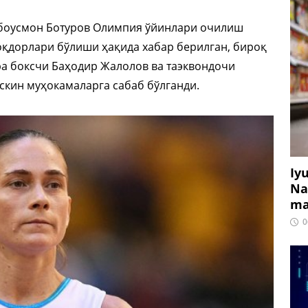
обоусмон Ботуров Олимпия ўйинлари очилиш
қдорлари бўлиши ҳақида хабар берилган, бироқ
ра боксчи Баҳодир Жалолов ва таэквондочи
скин муҳокамаларга сабаб бўлганди.
Iy
Na
ma
0