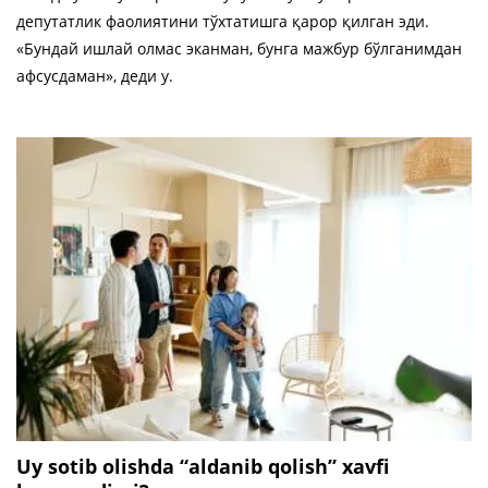
депутатлик фаолиятини тўхтатишга қарор қилган эди.
«Бундай ишлай олмас эканман, бунга мажбур бўлганимдан
афсусдаман», деди у.
Uy sotib olishda “aldanib qolish” xavfi