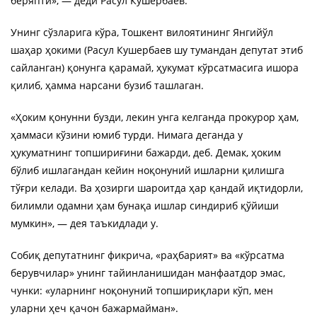
беряпти», — деди Расул Кушербаев.
Унинг сўзларига кўра, Тошкент вилоятининг Янгийўл
шаҳар ҳокими (Расул Кушербаев шу тумандан депутат этиб
сайланган) қонунга қарамай, ҳукумат кўрсатмасига ишора
қилиб, ҳамма нарсани бузиб ташлаган.
«Ҳоким қонунни бузди, лекин унга келганда прокурор ҳам,
ҳаммаси кўзини юмиб турди. Нимага деганда у
ҳукуматнинг топшириғини бажарди, деб. Демак, ҳоким
бўлиб ишлагандан кейин ноқонуний ишларни қилишга
тўғри келади. Ва ҳозирги шароитда ҳар қандай иқтидорли,
билимли одамни ҳам бунақа ишлар синдириб қўйиши
мумкин», — дея таъкидлади у.
Собиқ депутатнинг фикрича, «раҳбарият» ва «кўрсатма
берувчилар» унинг тайинланишидан манфаатдор эмас,
чунки: «уларнинг ноқонуний топшириқлари кўп, мен
уларни ҳеч қачон бажармайман».