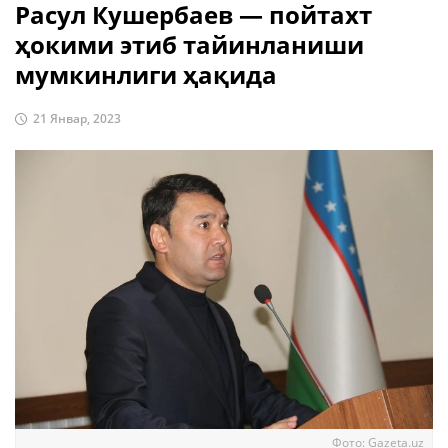
Расул Кушербаев — пойтахт
ҳокими этиб тайинланиши
мумкинлиги ҳақида
21 Январ, 2023
Фото: Gazeta.uz