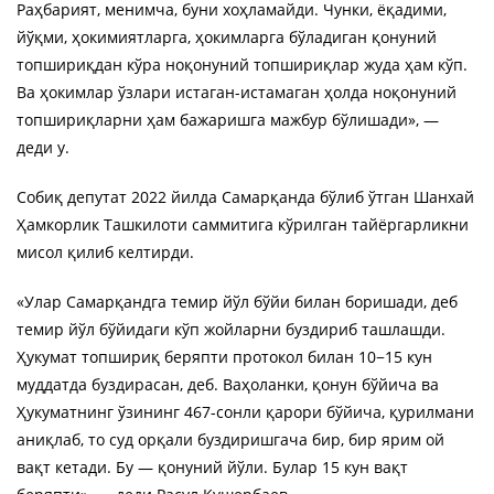
Раҳбарият, менимча, буни хоҳламайди. Чунки, ёқадими,
йўқми, ҳокимиятларга, ҳокимларга бўладиган қонуний
топшириқдан кўра ноқонуний топшириқлар жуда ҳам кўп.
Ва ҳокимлар ўзлари истаган-истамаган ҳолда ноқонуний
топшириқларни ҳам бажаришга мажбур бўлишади», —
деди у.
Собиқ депутат 2022 йилда Самарқанда бўлиб ўтган Шанхай
Ҳамкорлик Ташкилоти саммитига кўрилган тайёргарликни
мисол қилиб келтирди.
«Улар Самарқандга темир йўл бўйи билан боришади, деб
темир йўл бўйидаги кўп жойларни буздириб ташлашди.
Ҳукумат топшириқ беряпти протокол билан 10−15 кун
муддатда буздирасан, деб. Ваҳоланки, қонун бўйича ва
Ҳукуматнинг ўзининг 467-сонли қарори бўйича, қурилмани
аниқлаб, то суд орқали буздиришгача бир, бир ярим ой
вақт кетади. Бу — қонуний йўли. Булар 15 кун вақт