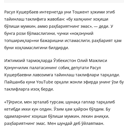
Расул Кушербаев интернетда уни Тошкент ҳокими этиб
тайинлаш таклифига жавобан: «бу халқнинг хоҳиши
бўлиши мумкин, аммо раҳбариятнинг эмас», — деди. У
бунга рози бўлмаслигини, чунки «ноқонуний
топшириқлар»ни бажаришни истамаслиги, раҳбарият ҳам
буни хоҳламаслигини билдирди.
Ижтимоий тармоқларда Ўзбекистон Олий Мажлиси
Қонунчилик палатасининг собиқ депутати Расул
Кушербаевни лавозимга тайинлаш таклифлари тарқалди.
Пайшанба куни YouTube орқали жонли эфирда унинг ўзи бу
таклифларга изоҳ берди.
«Тўғриси, мен эрталаб турсам, шунақа гаплар тарқалиб
кетибди икки кун олдин. Ўзим ҳам ҳайрон бўлдим. Бу
одамларнинг хоҳиши бўлиши мумкин, лекин аниқки,
раҳбариятнинг эмас. Мен шундай деб ўйлаяпман.