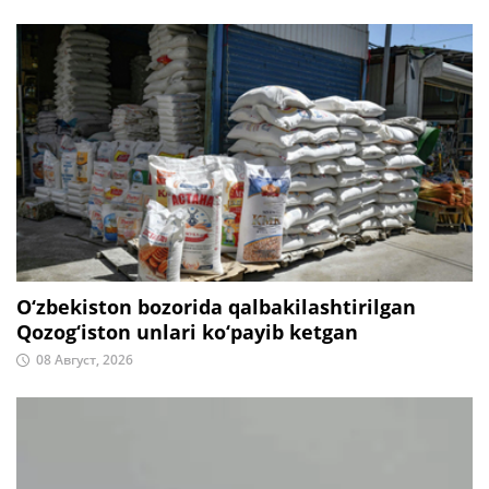
O‘zbekiston bozorida qalbakilashtirilgan
Qozog‘iston unlari ko‘payib ketgan
08 Август, 2026