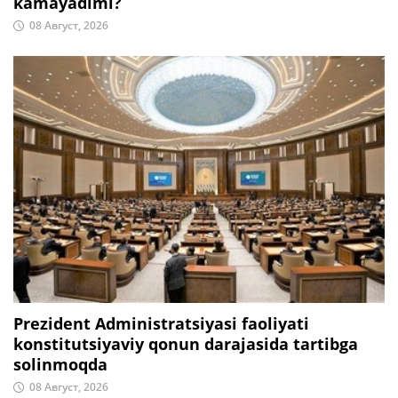
kamayadimi?
08 Август, 2026
Prezident Administratsiyasi faoliyati
konstitutsiyaviy qonun darajasida tartibga
solinmoqda
08 Август, 2026