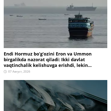
Endi Hormuz bo‘g‘ozini Eron va Ummon
birgalikda nazorat qiladi: Ikki davlat
vaqtinchalik kelishuvga erishdi, lekin...
07 Август, 2026