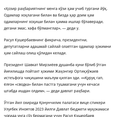
«Ҳозир раҳбариятнинг менга кўзи ҳам учиб тургани йўқ.
Одамлар хоҳлагани билан ва бизда ҳар доим ҳам
одамларнинг хоҳиши билан ҳамма ишлар бўлаверади,
дегани эмас, хафа бўлманглар», — деди у.
Расул Кушербаевнинг фикрича, президентни,
депутатларни адашмай сайлай олаётган одамлар ҳокимни
ҳам сайлаш олиш қўлидан келади.
Президент Шавкат Мирзиёев душанба куни бўлиб ўтган
йиғилишда пойтахт ҳокими Жаҳонгир Ортиқхўжаев
истеъфога чиқишини маълум қилган эди. ««Қуруқ гап,
ёлғон «сводка» билан пастга тушмагани учун кечаси
штабда ишдан олдим», — деди давлат раҳбари.
Ўтган йил охирида Қонунчилик палатаси вице-спикери
Улуғбек Иноятов 2023 йилги Давлат бюджети муҳокамаси
чоғида унга сўз бермагани учун Расул Кушербаев