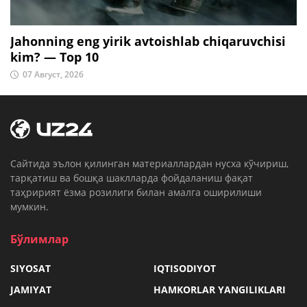
Jahonning eng yirik avtoishlab chiqaruvchisi
kim? — Top 10
07 Август, 2026
Cайтида эълон қилинган материаллардан нусха кўчириш,
тарқатиш ва бошқа шаклларда фойдаланиш фақат
таҳририят ёзма розилиги билан амалга оширилиши
мумкин.
Бўлимлар
SIYOSAT
IQTISODIYOT
JAMIYAT
HAMKORLAR YANGILIKLARI