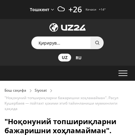
+26
Тошкент
Кечаси
+14
°
UZ
RU
Бош саҳифа
Siyosat
"Ноқонуний топшириқларни бажаришни хоҳламайман". Расул
Кушербаев — пойтахт ҳокими этиб тайинланиши мумкинлиги
ҳақида
"Ноқонуний топшириқларни
бажаришни хоҳламайман".