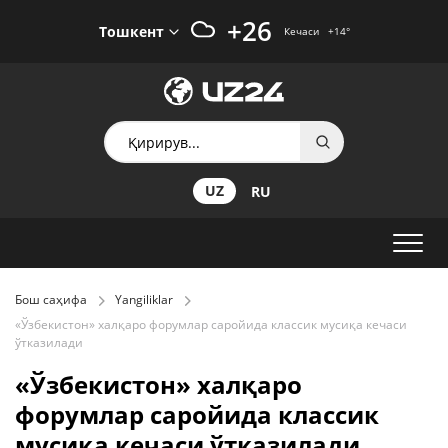
+26
Тошкент
Кечаси
+14
°
UZ
RU
Бош саҳифа
Yangiliklar
«Ўзбекистон» халқаро форумлар саройида классик мусиқа кечаси
ўтказилади
«Ўзбекистон» халқаро
форумлар саройида классик
мусиқа кечаси ўтказилади