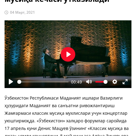
04 Март, 2021
Воспроизвести
00:49
Воспроизвести
Отключить
Настройк
Во
звук
весь
Ўзбекистон Республикаси Маданият ишлари Вазирлиги
экра
ҳузуридаги Маданият ва санъатни ривожлантириш
Жамғармаси классик мусиқа мухлислари учун концертлар
уюштирмоқда. «Ўзбекистон» халқаро форумлар саройида
17 апрель куни Денис Мацуев ўзининг «Классик мусиқа ва
джаз» номли концертини, 8 май куни эса Алёна Зиновьева