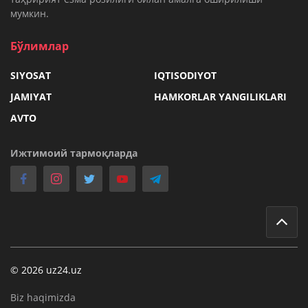
мумкин.
Бўлимлар
SIYOSAT
IQTISODIYOT
JAMIYAT
HAMKORLAR YANGILIKLARI
AVTO
Ижтимоий тармоқларда
© 2026 uz24.uz
Biz haqimizda