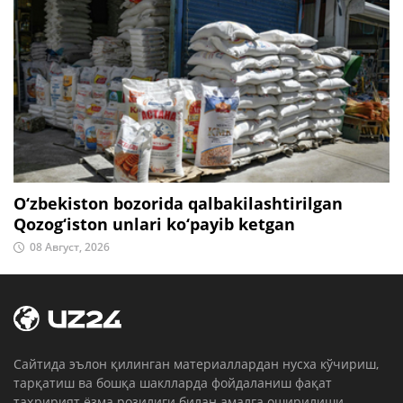
O‘zbekiston bozorida qalbakilashtirilgan
Qozog‘iston unlari ko‘payib ketgan
08 Август, 2026
Cайтида эълон қилинган материаллардан нусха кўчириш,
тарқатиш ва бошқа шаклларда фойдаланиш фақат
таҳририят ёзма розилиги билан амалга оширилиши