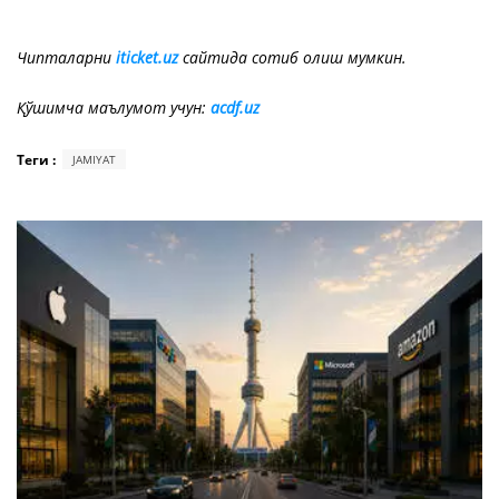
Чипталарни
iticket.uz
сайтида сотиб олиш мумкин.
Қўшимча маълумот учун:
acdf.uz
Теги :
JAMIYAT