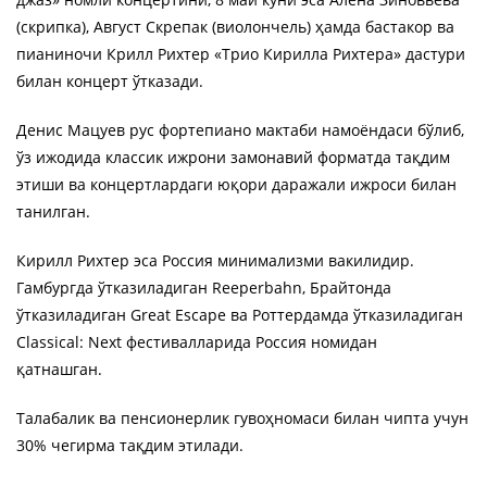
(скрипка), Август Скрепак (виолончель) ҳамда бастакор ва
пианиночи Крилл Рихтер «Трио Кирилла Рихтера» дастури
билан концерт ўтказади.
Денис Мацуев рус фортепиано мактаби намоёндаси бўлиб,
ўз ижодида классик ижрони замонавий форматда тақдим
этиши ва концертлардаги юқори даражали ижроси билан
танилган.
Кирилл Рихтер эса Россия минимализми вакилидир.
Гамбургда ўтказиладиган Reeperbahn, Брайтонда
ўтказиладиган Great Escape ва Роттердамда ўтказиладиган
Classical: Next фестивалларида Россия номидан
қатнашган.
Талабалик ва пенсионерлик гувоҳномаси билан чипта учун
30% чегирма тақдим этилади.