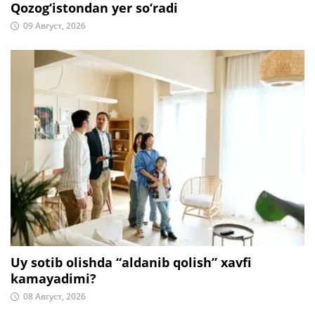
Qozog‘istondan yer so‘radi
09 Август, 2026
Uy sotib olishda “aldanib qolish” xavfi
kamayadimi?
08 Август, 2026