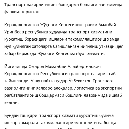
Транспорт вазирлигининг бошқарма бошлиғи лавозимида
фаолият юритган.
Қорақалпоғистон Жўқорғи Кенгесининг раиси Аманбай
Ўринбоев республика ҳудудида транспорт хизматини
кўрсатиш борасидаги ишларни такомиллаштириш ҳамда
йўл қўйилган хатоларга бағишланган йиғилиш ўтказди, дея
хабар бермоқда Жўқорғи Кенгес матбуот хизмати.
Йиғилишда Омаров Маманбий Аллабергенович
Қорақалпоғистон Республикаси транспорт вазири этиб
тайинланди. У шу пайтга қадар Ўзбекистон Транспорт
вазирлигининг Халқаро алоқалар, логистика ва экспортни
рағбатлантириш бошқармаси бошлиғи лавозимида ишлаб
келган.
Бундан ташқари, транспорт хизмати кўрсатиш бўйича
ишлар самарали такомиллаштирилмаганлиги ва бошқа