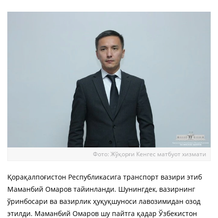
Фото: Жўқорғи Кенгес матбуот хизмати
Қорақалпоғистон Республикасига транспорт вазири этиб
Маманбий Омаров тайинланди. Шунингдек, вазирнинг
ўринбосари ва вазирлик ҳуқуқшуноси лавозимидан озод
этилди. Маманбий Омаров шу пайтга қадар Ўзбекистон