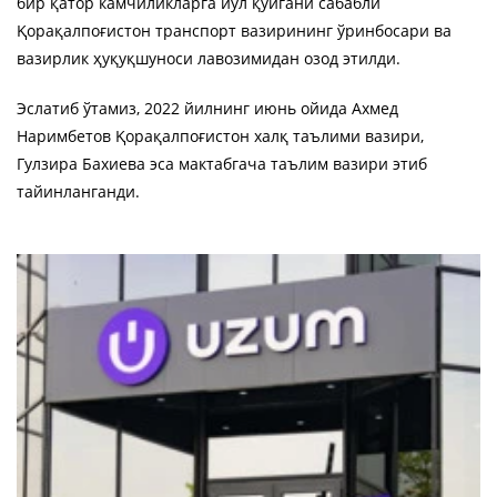
бир қатор камчиликларга йўл қўйгани сабабли
Қорақалпоғистон транспорт вазирининг ўринбосари ва
вазирлик ҳуқуқшуноси лавозимидан озод этилди.
Эслатиб ўтамиз, 2022 йилнинг июнь ойида Ахмед
Наримбетов Қорақалпоғистон халқ таълими вазири,
Гулзира Бахиева эса мактабгача таълим вазири этиб
тайинланганди.