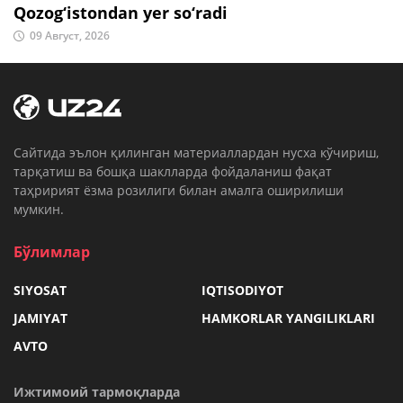
Qozog‘istondan yer so‘radi
09 Август, 2026
Cайтида эълон қилинган материаллардан нусха кўчириш,
тарқатиш ва бошқа шаклларда фойдаланиш фақат
таҳририят ёзма розилиги билан амалга оширилиши
мумкин.
Бўлимлар
SIYOSAT
IQTISODIYOT
JAMIYAT
HAMKORLAR YANGILIKLARI
AVTO
Ижтимоий тармоқларда