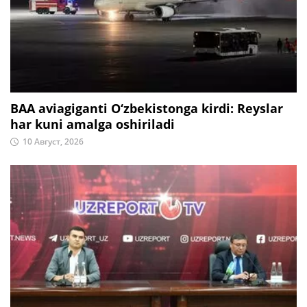
BAA aviagiganti O‘zbekistonga kirdi: Reyslar
har kuni amalga oshiriladi
10 Август, 2026