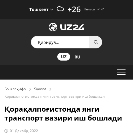
+26
Тошкент
Кечаси
+14
°
UZ
RU
Бош саҳифа
Siyosat
Қорақалпоғистонда янги транспорт вазири иш бошлади
Қорақалпоғистонда янги
транспорт вазири иш бошлади
01 Декабр, 2022