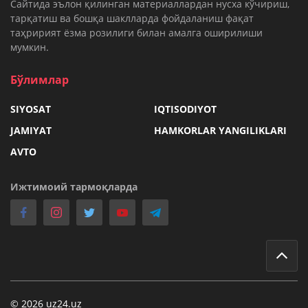
Cайтида эълон қилинган материаллардан нусха кўчириш,
тарқатиш ва бошқа шаклларда фойдаланиш фақат
таҳририят ёзма розилиги билан амалга оширилиши
мумкин.
Бўлимлар
SIYOSAT
IQTISODIYOT
JAMIYAT
HAMKORLAR YANGILIKLARI
AVTO
Ижтимоий тармоқларда
© 2026 uz24.uz