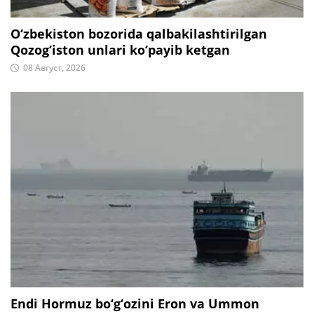
O‘zbekiston bozorida qalbakilashtirilgan
Qozog‘iston unlari ko‘payib ketgan
08 Август, 2026
Endi Hormuz bo‘g‘ozini Eron va Ummon