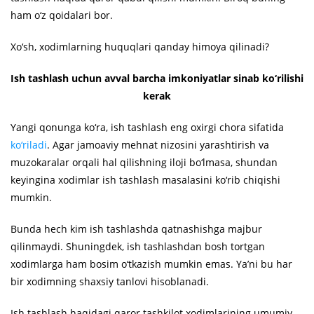
ham o‘z qoidalari bor.
Xo‘sh, xodimlarning huquqlari qanday himoya qilinadi?
Ish tashlash uchun avval barcha imkoniyatlar sinab ko‘rilishi
kerak
Yangi qonunga ko‘ra, ish tashlash eng oxirgi chora sifatida
ko‘riladi
. Agar jamoaviy mehnat nizosini yarashtirish va
muzokaralar orqali hal qilishning iloji bo‘lmasa, shundan
keyingina xodimlar ish tashlash masalasini ko‘rib chiqishi
mumkin.
Bunda hech kim ish tashlashda qatnashishga majbur
qilinmaydi. Shuningdek, ish tashlashdan bosh tortgan
xodimlarga ham bosim o‘tkazish mumkin emas. Ya’ni bu har
bir xodimning shaxsiy tanlovi hisoblanadi.
Ish tashlash haqidagi qaror tashkilot xodimlarining umumiy