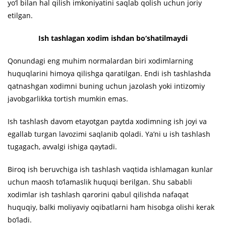
yo‘l bilan hal qilish imkoniyatini saqlab qolish uchun joriy
etilgan.
Ish tashlagan xodim ishdan bo‘shatilmaydi
Qonundagi eng muhim normalardan biri xodimlarning
huquqlarini himoya qilishga qaratilgan. Endi ish tashlashda
qatnashgan xodimni buning uchun jazolash yoki intizomiy
javobgarlikka tortish mumkin emas.
Ish tashlash davom etayotgan paytda xodimning ish joyi va
egallab turgan lavozimi saqlanib qoladi. Ya’ni u ish tashlash
tugagach, avvalgi ishiga qaytadi.
Biroq ish beruvchiga ish tashlash vaqtida ishlamagan kunlar
uchun maosh to‘lamaslik huquqi berilgan. Shu sababli
xodimlar ish tashlash qarorini qabul qilishda nafaqat
huquqiy, balki moliyaviy oqibatlarni ham hisobga olishi kerak
bo‘ladi.