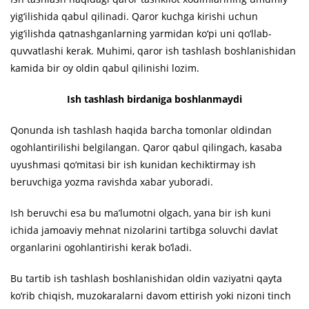
yig‘ilishida qabul qilinadi. Qaror kuchga kirishi uchun
yig‘ilishda qatnashganlarning yarmidan ko‘pi uni qo‘llab-
quvvatlashi kerak. Muhimi, qaror ish tashlash boshlanishidan
kamida bir oy oldin qabul qilinishi lozim.
Ish tashlash birdaniga boshlanmaydi
Qonunda ish tashlash haqida barcha tomonlar oldindan
ogohlantirilishi belgilangan. Qaror qabul qilingach, kasaba
uyushmasi qo‘mitasi bir ish kunidan kechiktirmay ish
beruvchiga yozma ravishda xabar yuboradi.
Ish beruvchi esa bu ma’lumotni olgach, yana bir ish kuni
ichida jamoaviy mehnat nizolarini tartibga soluvchi davlat
organlarini ogohlantirishi kerak bo‘ladi.
Bu tartib ish tashlash boshlanishidan oldin vaziyatni qayta
ko‘rib chiqish, muzokaralarni davom ettirish yoki nizoni tinch