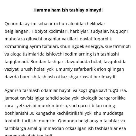
Hamma ham ish tashlay olmaydi
Qonunda ayrim sohalar uchun alohida cheklovlar
belgilangan. Tibbiyot xodimlari, harbiylar, sudyalar, huquqni
muhofaza qiluvchi organlar vakillari, davlat fuqarolik
xizmatining ayrim toifalari, shuningdek energiya, suv ta’minoti
va aloqa tizimlarida ishlovchi xodimlarning ish tashlashi
taqiqlanadi. Bundan tashqari, favqulodda holat, favqulodda
vaziyat, urush holati yoki umumiy safarbarlik e’lon qilingan
davrda ham ish tashlash o‘tkazishga ruxsat berilmaydi.
Agar ish tashlash odamlar hayoti va sog‘lig‘iga xavf tug‘dirsa,
jamoat xavfsizligiga tahdid solsa yoki ekologik barqarorlikka
zarar yetkazishi mumkin bo‘lsa, sud qarori bilan uning
boshlanishi 30 kungacha kechiktirilishi yoki shu muddatga
to‘xtatib turilishi mumkin. Qonunda belgilangan talablar va
tartiblarga amal qilinmasdan o‘tkazilgan ish tashlashlar esa
noqonuniy deb topiladi.