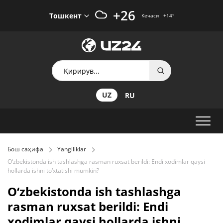
+26
Тошкент
Кечаси
+14
°
UZ
RU
Бош саҳифа
Yangiliklar
O‘zbekistonda ish tashlashga rasman ruxsat berildi: Endi xodimlar qaysi
hollarda ishni to‘xtatishi mumkin?
O‘zbekistonda ish tashlashga
rasman ruxsat berildi: Endi
xodimlar qaysi hollarda ishni