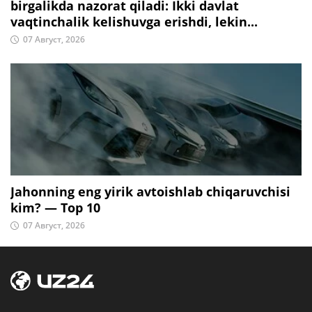
birgalikda nazorat qiladi: Ikki davlat
vaqtinchalik kelishuvga erishdi, lekin...
07 Август, 2026
Jahonning eng yirik avtoishlab chiqaruvchisi
kim? — Top 10
07 Август, 2026