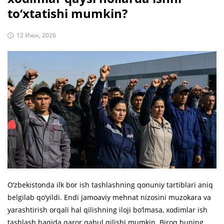
to‘xtatishi mumkin?
12 Июн, 2026
O‘zbekistonda ilk bor ish tashlashning qonuniy tartiblari aniq
belgilab qo‘yildi. Endi jamoaviy mehnat nizosini muzokara va
yarashtirish orqali hal qilishning iloji bo‘lmasa, xodimlar ish
tashlash haqida qaror qabul qilishi mumkin. Biroq buning