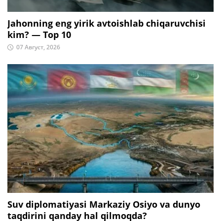
Jahonning eng yirik avtoishlab chiqaruvchisi
kim? — Top 10
07 Август, 2026
Suv diplomatiyasi Markaziy Osiyo va dunyo
taqdirini qanday hal qilmoqda?