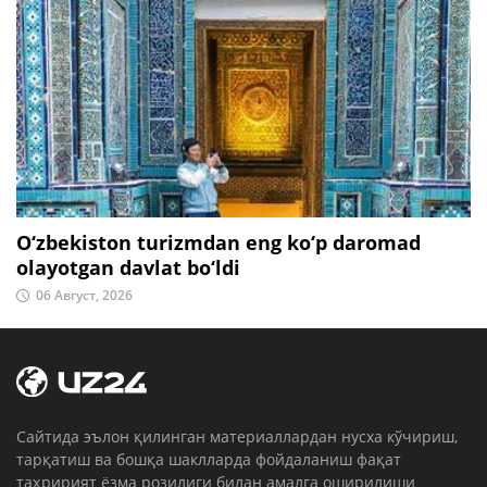
O‘zbekiston turizmdan eng ko‘p daromad
olayotgan davlat bo‘ldi
06 Август, 2026
Cайтида эълон қилинган материаллардан нусха кўчириш,
тарқатиш ва бошқа шаклларда фойдаланиш фақат
таҳририят ёзма розилиги билан амалга оширилиши