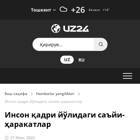
+26
Тошкент
Кечаси
+14
°
UZ
RU
Бош саҳифа
Hamkorlar yangiliklari
Инсон қадри йўлидаги саъйи-ҳаракатлар
Инсон қадри йўлидаги саъйи-
ҳаракатлар
21 Июн, 2022