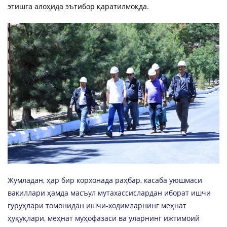
этишга алоҳида эътибор қаратилмоқда.
Жумладан, ҳар бир корхонада
раҳбар, касаба уюшмаси
вакиллари ҳамда масъул мутахассислардан иборат ишчи
гуруҳлари томонидан ишчи-ходимларнинг меҳнат
ҳуқуқлари, меҳнат муҳофазаси ва уларнинг ижтимоий