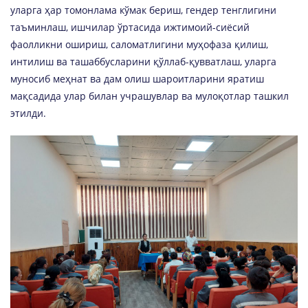
уларга ҳар томонлама кўмак бериш, гендер тенглигини
таъминлаш, ишчилар ўртасида ижтимоий-сиёсий
фаолликни ошириш, саломатлигини муҳофаза қилиш,
интилиш ва ташаббусларини қўллаб-қувватлаш, уларга
муносиб меҳнат ва дам олиш шароитларини яратиш
мақсадида улар билан учрашувлар ва мулоқотлар ташкил
этилди.