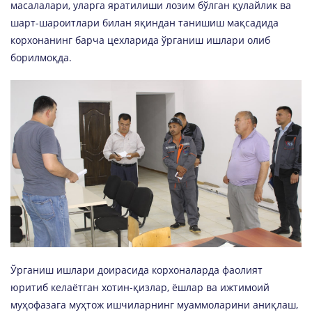
масалалари, уларга яратилиши лозим бўлган қулайлик ва
шарт-шароитлари билан яқиндан танишиш мақсадида
корхонанинг барча цехларида ўрганиш ишлари олиб
борилмоқда.
Ўрганиш ишлари доирасида корхоналарда фаолият
юритиб келаётган хотин-қизлар, ёшлар ва ижтимоий
муҳофазага муҳтож ишчиларнинг муаммоларини аниқлаш,