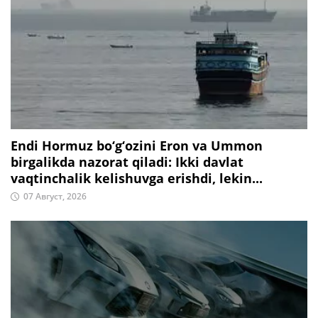
Endi Hormuz bo‘g‘ozini Eron va Ummon
birgalikda nazorat qiladi: Ikki davlat
vaqtinchalik kelishuvga erishdi, lekin...
07 Август, 2026