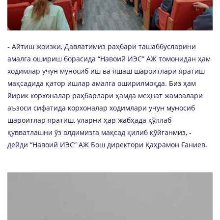
- Айтиш жоизки, Давлатимиз раҳбари ташаббусларини
амалга ошириш борасида “Навоий ИЭС” АЖ томонидан ҳам
ходимлар учун муносиб иш ва яшаш шароитлари яратиш
мақсадида қатор ишлар амалга оширилмоқда.
Биз
ҳам
йирик корхоналар раҳбарлари ҳамда меҳнат жамоалари
аъзоси сифатида корхоналар ходимлари учун муносиб
шароитлар яратиш, уларни ҳар жабҳада қўллаб
қувватлашни ўз олдимизга мақсад қилиб қўйган
миз,
-
дейди “Навоий ИЭС” АЖ Бош директори Қаҳрамон Ғаниев.