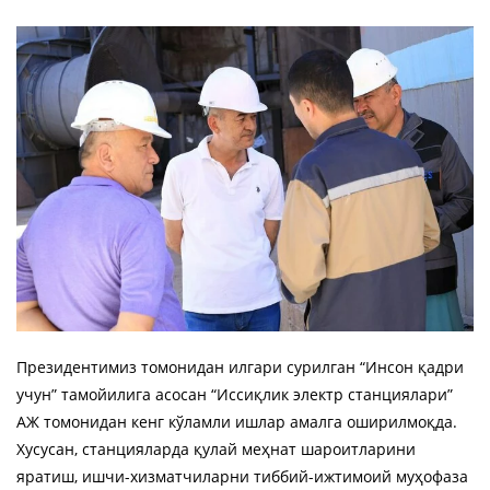
Президентимиз томонидан илгари сурилган “Инсон қадри
учун” тамойилига асосан “Иссиқлик электр станциялари”
АЖ томонидан кенг кўламли ишлар амалга оширилмоқда.
Хусусан, станцияларда қулай меҳнат шароитларини
яратиш, ишчи-хизматчиларни тиббий-ижтимоий муҳофаза