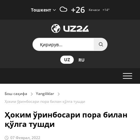
+26
Тошкент
Кечаси
+14
°
UZ
RU
Бош саҳифа
Yangiliklar
Ҳоким ўринбосари пора билан қўлга тушди
Ҳоким ўринбосари пора билан
қўлга тушди
07 Феврал, 2022