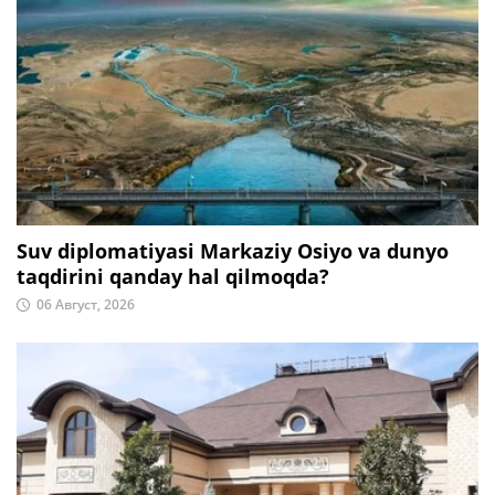
Suv diplomatiyasi Markaziy Osiyo va dunyo
taqdirini qanday hal qilmoqda?
06 Август, 2026