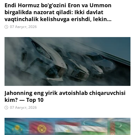
Endi Hormuz bo‘g‘ozini Eron va Ummon
birgalikda nazorat qiladi: Ikki davlat
vaqtinchalik kelishuvga erishdi, lekin...
07 Август, 2026
Jahonning eng yirik avtoishlab chiqaruvchisi
kim? — Top 10
07 Август, 2026