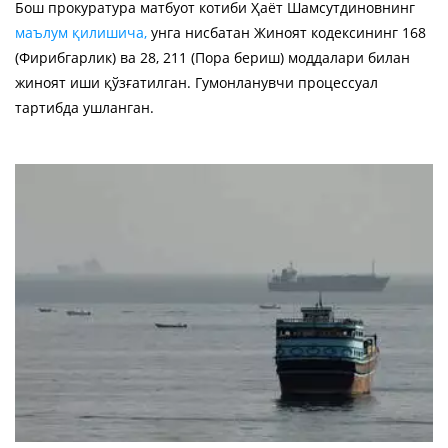
Бош прокуратура матбуот котиби Ҳаёт Шамсутдиновнинг
маълум қилишича,
унга нисбатан Жиноят кодексининг 168
(Фирибгарлик) ва 28, 211 (Пора бериш) моддалари билан
жиноят иши қўзғатилган. Гумонланувчи процессуал
тартибда ушланган.