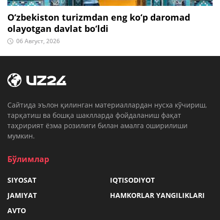
O‘zbekiston turizmdan eng ko‘p daromad
olayotgan davlat bo‘ldi
06 Август, 2026
Cайтида эълон қилинган материаллардан нусха кўчириш,
тарқатиш ва бошқа шаклларда фойдаланиш фақат
таҳририят ёзма розилиги билан амалга оширилиши
мумкин.
Бўлимлар
SIYOSAT
IQTISODIYOT
JAMIYAT
HAMKORLAR YANGILIKLARI
AVTO