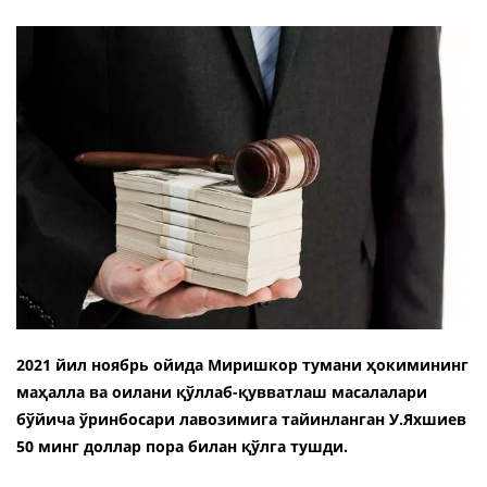
2021 йил ноябрь ойида Миришкор тумани ҳокимининг
маҳалла ва оилани қўллаб-қувватлаш масалалари
бўйича ўринбосари лавозимига тайинланган У.Яхшиев
50 минг доллар пора билан қўлга тушди.