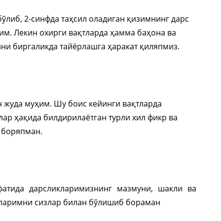
ўлиб, 2-синфда таҳсил оладиган қизимнинг дарс
им. Лекин охирги вақтларда ҳамма баҳона ва
ини биргаликда тайёрлашга ҳаракат қиляпмиз.
 жуда муҳим. Шу боис кейинги вақтларда
лар ҳақида билдирилаётган турли хил фикр ва
б боряпман.
фатида дарсликларимизнинг мазмуни, шакли ва
рларимни сизлар билан бўлишиб борaман