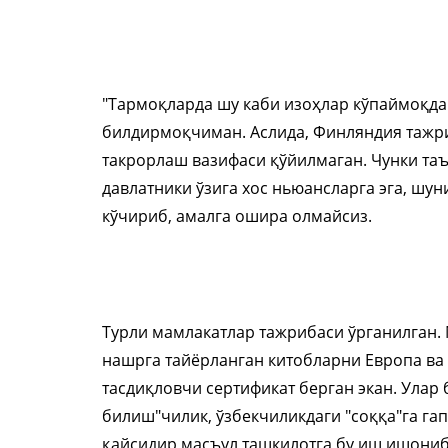
"Тармоқларда шу каби изоҳлар кўпаймоқда
билдирмоқчиман. Аслида, Финляндия тажр
такрорлаш вазифаси қўйилмаган. Чунки та
давлатники ўзига хос ньюансларга эга, шу
кўчириб, амалга ошира олмайсиз.
Турли мамлакатлар тажрибаси ўрганилган. М
нашрга тайёрланган китобларни Европа ва
тасдиқловчи сертификат берган экан. Улар
билиш"чилик, ўзбекчиликдаги "соққа"га г
қайсидир масъул ташкилотга бу иш ишониб