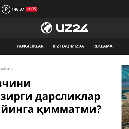
₽
-1.05
146.37
YANGILIKLAR
BIZ HAQIMIZDA
REKLAMA
“Ўқитувчи ва ўқувчини алдолмайсиз!”: ҳозирги дарсликлар ростан ҳам бир тийинга қимматми?
вчини
озирги дарсликлар
тийинга қимматми?