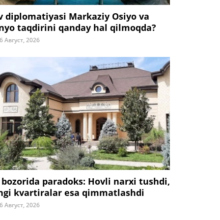
v diplomatiyasi Markaziy Osiyo va
nyo taqdirini qanday hal qilmoqda?
6 Август, 2026
 bozorida paradoks: Hovli narxi tushdi,
ngi kvartiralar esa qimmatlashdi
6 Август, 2026