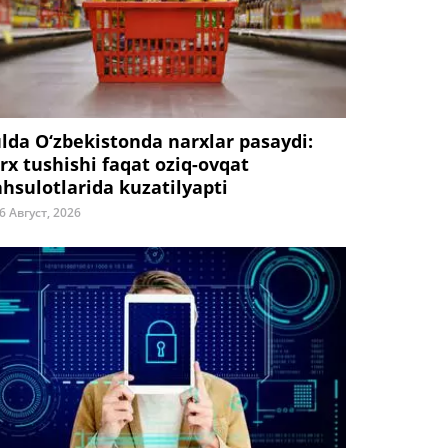
ulda O‘zbekistonda narxlar pasaydi:
rx tushishi faqat oziq-ovqat
hsulotlarida kuzatilyapti
6 Август, 2026