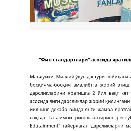
“Фин стандартлари” асосида яратил
Маълумки, Миллий ўқув дастури лойиҳаси 2
босқичма-босқич амалиётга жорий этиш 
дарсликларини яратишга 2 йил вақт кетг
асосида янги дарсликлар жорий қилингани 
йилнинг декабр ойида янги жамоа яратган
вақтда Таълимни ривожлантириш респу
Edutainment” тайёрлаган дарсликларни м