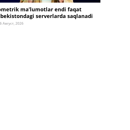
ometrik ma’lumotlar endi faqat
zbekistondagi serverlarda saqlanadi
6 Август, 2026