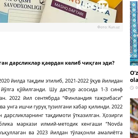
Фото: Kun.uz
ган дарсликлар қаердан келиб чиқган эди?
O‘
ol
020 йилда тақдим этилиб, 2021-2022 ўқув йилидан
0
йўлга қўйилганди. Шу дастур асосида 1-3 синф
ан. 2022 йил сентябрда “Финландия тажрибаси”
ва унга ишчи гуруҳ тузилгани хабар қилинди. 2022
 дарсликларнинг тақдимоти ўтказилган. Ҳозирги
блика маркази илмий-методик кенгаши “Novda
аъқуллаган ва 2023 йилдан тўлақонли амалиётга