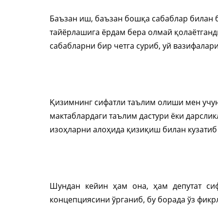
Баъзан иш, баъзан бошқа сабаблар билан б
тайёрлашига ёрдам бера олмай қолаётганд
сабабларни бир четга суриб, уй вазифалар
Қизимнинг сифатли таълим олиши мен учун
мактаблардаги таълим дастури ёки дарслик
изоҳларни алоҳида қизиқиш билан кузати
Шундан кейин ҳам она, ҳам депутат си
концепциясини ўрганиб, бу борада ўз фик