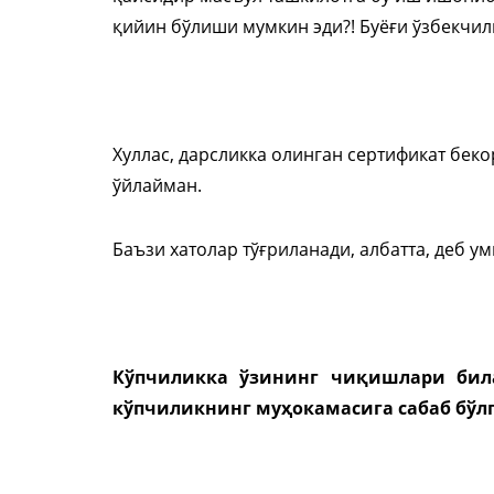
қийин бўлиши мумкин эди?! Буёғи ўзбекчили
Хуллас, дарсликка олинган сертификат бек
ўйлайман.
Баъзи хатолар тўғриланади, албатта, деб у
Кўпчиликка ўзининг чиқишлари бил
кўпчиликнинг муҳокамасига сабаб бўл