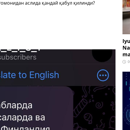
томонидан аслида қандай қабул қилинди?
Iy
Na
ma
0