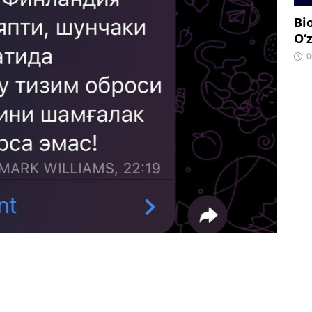
Bi
O‘
0