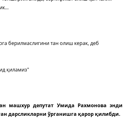
к...
орга берилмаслигини тан олиш керак, деб
мид қиламиз"
ан машхур депутат Умида Рахмонова энди
ган дарсликларни ўрганишга қарор қилибди.