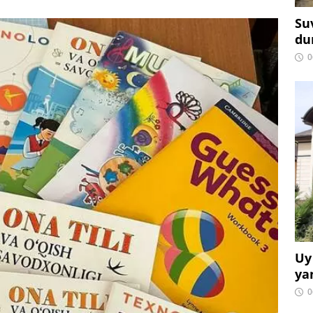
Su
du
0
Uy
ya
0