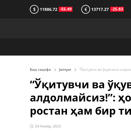
$
€
-55.49
-25.83
11886.72
13717.27
Бош саҳифа
Jamiyat
“Ўқитувчи ва ўқу
алдолмайсиз!”: ҳ
ростан ҳам бир 
24 Ноябр, 2023