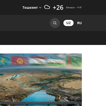
+26
Тошкент
Кечаси
+14
°
UZ
RU