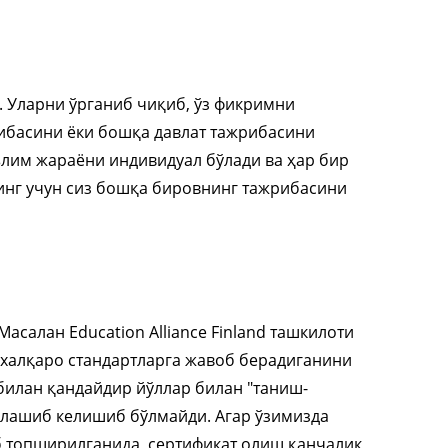
. Уларни ўрганиб чиқиб, ўз фикримни
ибасини ёки бошқа давлат тажрибасини
ълим жараёни индивидуал бўлади ва ҳар бир
нинг учун сиз бошқа бировнинг тажрибасини
асалан Education Alliance Finland ташкилоти
 халқаро стандартларга жавоб берадиганини
 билан қандайдир йўллар билан "таниш-
аплашиб келишиб бўлмайди. Агар ўзимизда
 топширилганида, сертификат олиш қанчалик