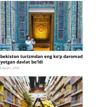
zbekiston turizmdan eng ko‘p daromad
ayotgan davlat bo‘ldi
6 Август, 2026