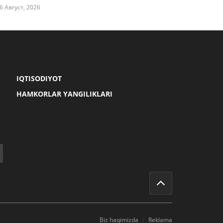
6 Август, 2026
IQTISODIYOT
HAMKORLAR YANGILIKLARI
Biz haqimizda
Reklama