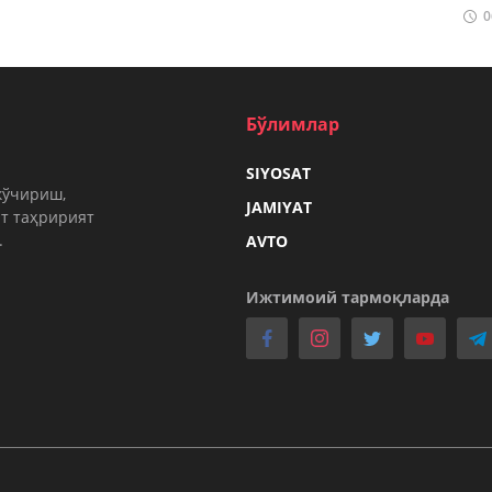
0
Бўлимлар
SIYOSAT
кўчириш,
JAMIYAT
т таҳририят
.
AVTO
Ижтимоий тармоқларда