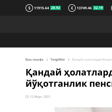
$
€
28.92
32.19
11915.64
13749.46
Бош саҳифа
Yangiliklar
Қандай ҳолатлар
йўқотганлик пен
12 Март, 2021