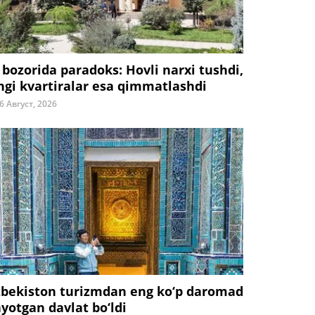
 bozorida paradoks: Hovli narxi tushdi,
ngi kvartiralar esa qimmatlashdi
6 Август, 2026
zbekiston turizmdan eng ko‘p daromad
ayotgan davlat bo‘ldi