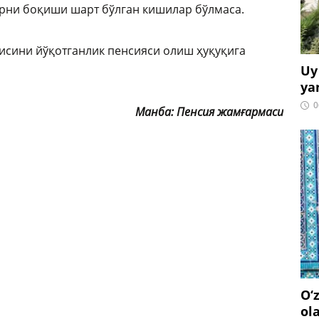
ларни боқиши шарт бўлган кишилар бўлмаса.
чисини йўқотганлик пенсияси олиш ҳуқуқига
Uy
ya
0
Манба: Пенсия жамғармаси
O‘
ol