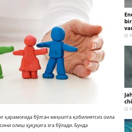
En
bir
vaq
0
Ja
ch
0
нг қарамоғида бўлган меҳнатга қобилиятсиз оила
ини олиш ҳуқуқига эга бўлади. Бунда