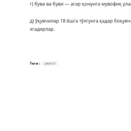
г) бува ва буви — агар қонунга мувофиқ у
д) ўқувчилар 18 ёшга тўлгунга қадар боқув
эгадирлар.
Теги :
JAMIYAT