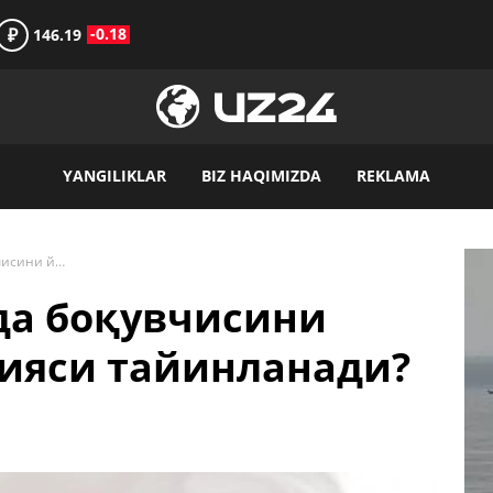
₽
-0.18
146.19
YANGILIKLAR
BIZ HAQIMIZDA
REKLAMA
Қандай ҳолатларда боқувчисини йўқотганлик пенсияси тайинланади?
да боқувчисини
сияси тайинланади?