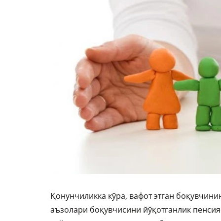
Қонунчиликка кўра, вафот этган боқувчини
аъзолари боқувчисини йўқотганлик пенсияс