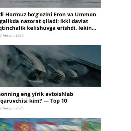
di Hormuz bo‘g‘ozini Eron va Ummon
galikda nazorat qiladi: Ikki davlat
tinchalik kelishuvga erishdi, lekin...
7 Август, 2026
honning eng yirik avtoishlab
iqaruvchisi kim? — Top 10
7 Август, 2026