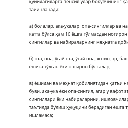
қуйидагиларга пенсия улар боқувчининг қа
тайинланади:
а) болалар, ака-укалар, опа-сингиллар ва н
катта бўлса ҳам 16 ёшга тўлмасдан ногирон 
сингиллар ва набираларнинг меҳнатга қоби
б) ота, она, ўгай ота, ўгай она, хотин, эр, 
ёшига тўлган ёки ногирон бўлсалар;
в) ёшидан ва меҳнат қобилиятидан қатъи наз
буви, ака-ука ёки опа-сингил, агар у вафот 
сингиллари ёки набираларини, ишловчилар
таътилда бўлиш ҳуқуқини берадиган ёшга т
ишламаса;