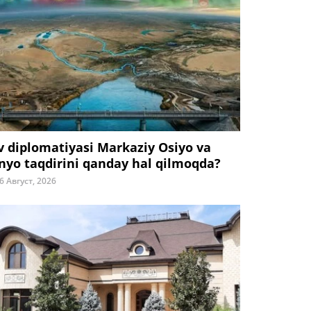
v diplomatiyasi Markaziy Osiyo va
nyo taqdirini qanday hal qilmoqda?
6 Август, 2026