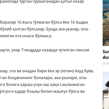
рамоғида турган-турмаганидан қатъи назар
абиралар 16 ёшга тўлмаган бўлса ёки 16 ёшдан
бўлиб қолган бўлсалар. Бунда ака-укалар, опа-
лиятли ота-онаси бўлмаса;
башарти, улар 7-моддада назарда тутилган пенсия
Su
du
0
ар, ота ва онадан бири ёки эр (хотин) ёхуд бува,
этган боқувчининг болалари, ака-укалари, опа-
га болага қараш учун иш ҳақи сақланмаган
ўлгунга қадар боқиш билан машғул бўлса ва