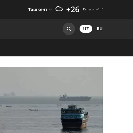
+26
Тошкент
Кечаси
+14
°
UZ
RU