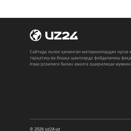
Cайтида эълон қилинган материаллардан нусха 
тарқатиш ва бошқа шаклларда фойдаланиш фақа
ёзма розилиги билан амалга оширилиши мумкин
© 2026 uz24.uz