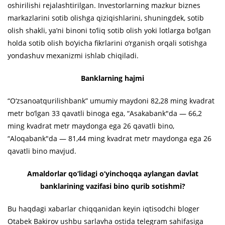
oshirilishi rejalashtirilgan. Investorlarning mazkur biznes
markazlarini sotib olishga qiziqishlarini, shuningdek, sotib
olish shakli, ya’ni binoni to‘liq sotib olish yoki lotlarga bo‘lgan
holda sotib olish bo‘yicha fikrlarini o‘rganish orqali sotishga
yondashuv mexanizmi ishlab chiqiladi.
Banklarning hajmi
“O‘zsanoatqurilishbank” umumiy maydoni 82,28 ming kvadrat
metr bo‘lgan 33 qavatli binoga ega, “Asakabank"da — 66,2
ming kvadrat metr maydonga ega 26 qavatli bino,
“Aloqabank"da — 81,44 ming kvadrat metr maydonga ega 26
qavatli bino mavjud.
Amaldorlar qo‘lidagi o‘yinchoqqa aylangan davlat
banklarining vazifasi bino qurib sotishmi?
Bu haqdagi xabarlar chiqqanidan keyin iqtisodchi bloger
Otabek Bakirov ushbu sarlavha ostida telegram sahifasiga