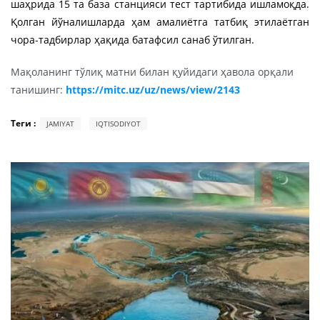
шаҳрида 15 та база станцияси тест тартибида ишламоқда.
Қолган йўналишларда ҳам амалиётга татбиқ этилаётган
чора-тадбирлар ҳақида батафсил санаб ўтилган.
Мақоланинг тўлиқ матни билан қуйидаги ҳавола орқали
танишинг:
https://mitc.uz/uz/news/view/2143
Теги :
JAMIYAT
IQTISODIYOT