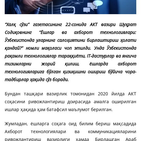
“Халқ сўзи” газетасининг 22-сонида АКТ вазири Шуҳрат
Содиқовнинг “Ёшлар ва ахборот технологиялари:
Ўзбекистонда уларнинг салоҳиятини бирлаштириш ҳолати
қандай?” номли мақоласи чоп этилди. Унда Ўзбекистонда
рақамли технологиялар тараққиёти, IT-дастурлар ва янгича
тизимларни жорий қилиш, ёшларда ахборот
технологияларига бўлган қизиқишни ошириш бўйича чора-
тадбирлар ҳақида сўз боради.
Бундан ташқари вазирлик томонидан 2020 йилда АКТ
соҳасини ривожлантириш доирасида амалга оширилган
ишлар ҳақида ҳам батафсил маълумот берилган.
Жумладан, ёшларга соҳага оид билим бериш мақсадида
Ахборот технологиялари ва коммуникацияларини
ривожлантириш вазирлиги ҳамда Бирлашган Aраб