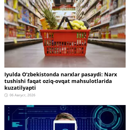
Iyulda O‘zbekistonda narxlar pasaydi: Narx
tushishi faqat oziq-ovqat mahsulotlarida
kuzatilyapti
06 Август, 2026