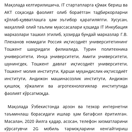
Мақолада келтирилишича, IT стартапларга қўмак бериш ва
АКТ соҳасида фаолият олиб бораётган тадбиркорларни
қўллаб-қувватлашга ҳам эътибор қаратиляпти. Хусусан,
маҳаллий олий таълим муассасалари қошида IT Инкубация
марказлари ташкил этилиб, ҳозирда бундай марказлар Г.В.
Плеханов номидаги Россия иқтисодиёт университетининг
Тошкент шаҳридаги филиалида, Турин политехника
университети, Инҳа университети, Амити университети,
шунингдек, Тошкент давлат иқтисодиёт университети,
Тошкент молия институти, Қарши муҳандислик-иқтисодиёт
институти, Андижон машинасозлик институти, Андижон
қишлоқ хўжалиги ва агротехнологиялар институтида
фаолият кўрсатмоқда.
Мақолада Ўзбекистонда арзон ва тезкор интернетни
таъминлаш борасидаги ишлар ҳам батафсил ёритилган.
Масалан, 2020 йилга қадар, асосан, телефон хизматларини
кўрсатувчи 2G мобиль тармоқларини кенгайтириш