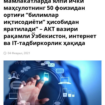
мамлакатларда ялпи ички
маҳсулотнинг 50 фоизидан
ортиғи “билимлар
иқтисодиёти” ҳисобидан
яратилади” – АКТ вазири
рақамли Ўзбекистон, интернет
ва IT-тадбиркорлик ҳақида
04 Феврал, 2021