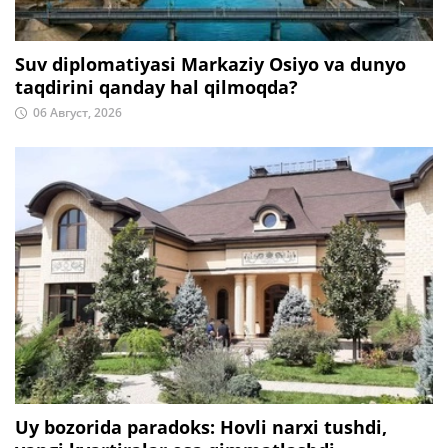
Suv diplomatiyasi Markaziy Osiyo va dunyo
taqdirini qanday hal qilmoqda?
06 Август, 2026
Uy bozorida paradoks: Hovli narxi tushdi,