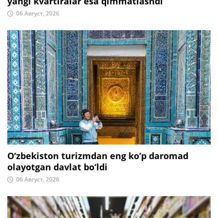
yangi kvartiralar esa qimmatlashdi
06 Август, 2026
O‘zbekiston turizmdan eng ko‘p daromad
olayotgan davlat bo‘ldi
06 Август, 2026