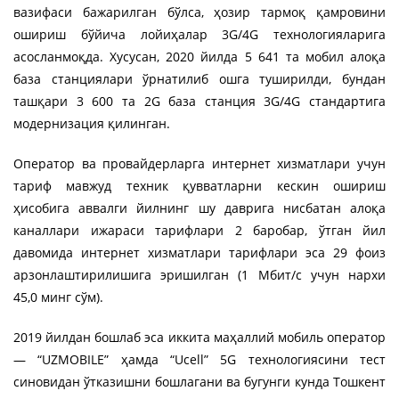
вазифаси бажарилган бўлса, ҳозир тармоқ қамровини
ошириш бўйича лойиҳалар 3G/4G технологияларига
асосланмоқда. Хусусан, 2020 йилда 5 641 та мобил алоқа
база станциялари ўрнатилиб ошга туширилди, бундан
ташқари 3 600 та 2G база станция 3G/4G стандартига
модернизация қилинган.
Оператор ва провайдерларга интернет хизматлари учун
тариф мавжуд техник қувватларни кескин ошириш
ҳисобига аввалги йилнинг шу даврига нисбатан алоқа
каналлари ижараси тарифлари 2 баробар, ўтган йил
давомида интернет хизматлари тарифлари эса 29 фоиз
арзонлаштирилишига эришилган (1 Мбит/с учун нархи
45,0 минг сўм).
2019 йилдан бошлаб эса иккита маҳаллий мобиль оператор
— “UZMOBILE” ҳамда “Ucell” 5G технологиясини тест
синовидан ўтказишни бошлагани ва бугунги кунда Тошкент