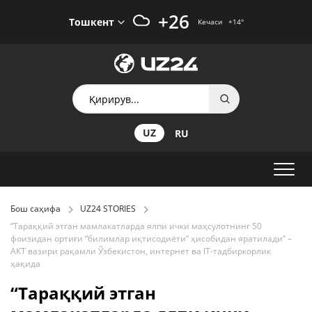
+26
Тошкент
Кечаси
+14
°
UZ
RU
Бош саҳифа
UZ24 STORIES
“Тараққий этган мамлакатларда ялпи ички маҳсулотнинг 50
фоизидан ортиғи “билимлар иқтисодиёти” ҳисобидан яратилади” –
АКТ вазири рақамли Ўзбекистон, интернет ва IT-тадбиркорлик
ҳақида
“Тараққий этган