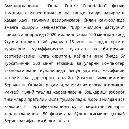
Aмирликларининг “Dubai Future Foundation” фонди
томонидан Инвестициялар ва ташқи савдо вазирлиги
ҳамда Халқ таълими вазирликлари билан ҳамкорликда
амалга ошириб келинаётган “Бир миллион дастурчи”
лойиҳаси доирасида 2020 йилнинг ўзида 120 мингдан зиёд
ўқувчи таълим олиб, улардан 18 минг нафардан ортиғи
курсларни муваффақиятли тугатган ва битирувчи
сертификатини қўлга киритган. Кейинги икки йилда бу
кўрсаткични 300 минг етказиш ва уларни компьютер
технологиялари йўналишида бепул ўқитиш, масофавий
таълим ва дарсларни онлайн ўтказиш имкониятини
берадиган “Онлайн, рақамли, хавфсиз ихтисослаштирилган
мактаб”, “Олий таълим жараёнларини бошқариш” ахборот
тизимлари яратилиб, ишга туширилади. Жорий йилдан эса
халқаро IT сертификатларини қўлга киритган ёшларга
харажатларининг 50 фоизигача бўлган қисмини қоплаб
бериш вазифалари белгиланган.