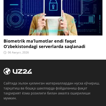
Biometrik ma’lumotlar endi faqat
O‘zbekistondagi serverlarda saqlanadi
06 Август, 2026
Cайтида эълон қилинган материаллардан нусха кўчириш,
тарқатиш ва бошқа шаклларда фойдаланиш фақат
таҳририят ёзма розилиги билан амалга оширилиши
мумкин.