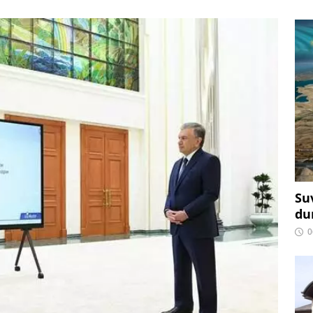
Su
du
0