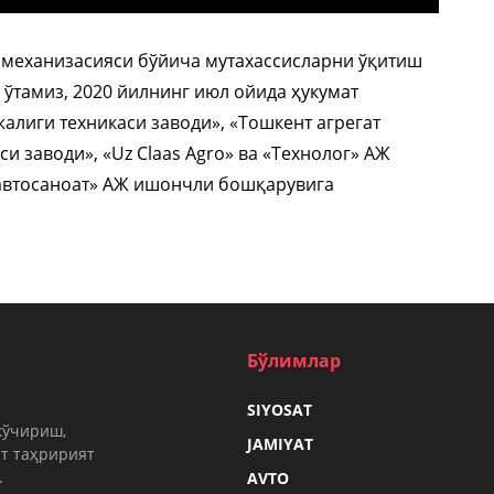
и механизасияси бўйича мутахассисларни ўқитиш
 ўтамиз, 2020 йилнинг июл ойида ҳукумат
лиги техникаси заводи», «Тошкент агрегат
и заводи», «Uz Claas Agro» ва «Технолог» АЖ
завтосаноат» АЖ ишончли бошқарувига
Бўлимлар
SIYOSAT
кўчириш,
JAMIYAT
т таҳририят
.
AVTO