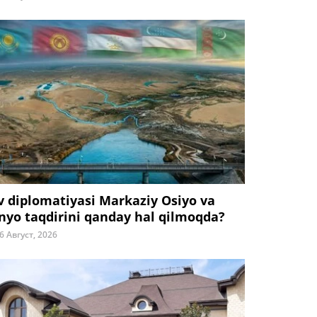
v diplomatiyasi Markaziy Osiyo va
nyo taqdirini qanday hal qilmoqda?
6 Август, 2026