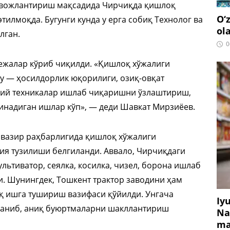
ривожлантириш мақсадида Чирчиқда қишлоқ
O‘
илмоқда. Бугунги кунда у ерга собиқ Технолог ва
ol
лган.
0
ежалар кўриб чиқилди. «Қишлоқ хўжалиги
у — ҳосилдорлик юқорилиги, озиқ-овқат
вий техникалар ишлаб чиқаришни ўзлаштириш,
линадиган ишлар кўп», — деди Шавкат Мирзиёев.
 вазир раҳбарлигида қишлоқ хўжалиги
я тузилиши белгиланди. Аввало, Чирчиқдаги
ультиватор, сеялка, косилка, чизел, борона ишлаб
. Шунингдек, Тошкент трактор заводини ҳам
иқ ишга тушириш вазифаси қўйилди. Унгача
Iy
рганиб, аниқ буюртмаларни шакллантириш
Na
ma