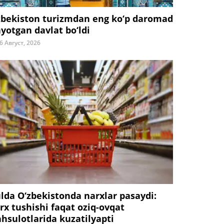
zbekiston turizmdan eng ko‘p daromad
ayotgan davlat bo‘ldi
6 Август, 2026
ulda O‘zbekistonda narxlar pasaydi:
rx tushishi faqat oziq-ovqat
hsulotlarida kuzatilyapti