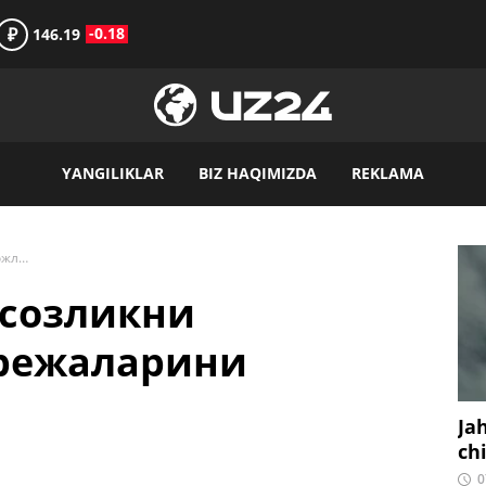
₽
-0.18
146.19
YANGILIKLAR
BIZ HAQIMIZDA
REKLAMA
«UzAuto» машинасозликни ривожлантириш режаларини тақдимот қилди
созликни
режаларини
Ja
ch
0