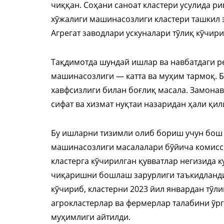
чиққан. Соҳани саноат кластери усулида 
хўжалиги машинасозлиги кластери ташкил эт
Агрегат заводлари ускуналари тўлиқ кўчири
Тақдимотда шундай ишлар ва навбатдаги р
машинасозлиги — катта ва муҳим тармоқ. Б
хавфсизлиги билан боғлиқ масала. Замона
сифат ва хизмат нуқтаи назаридан ҳали қи
Бу ишларни тизимли олиб бориш учун бош
машинасозлиги масалалари бўйича комисси
кластерга кўчирилган қувватлар негизида к
чиқаришни бошлаш зарурлиги таъкидланди
кўчириб, кластерни 2023 йил январдан тўл
агрокластерлар ва фермерлар талабини ў
муҳимлиги айтилди.