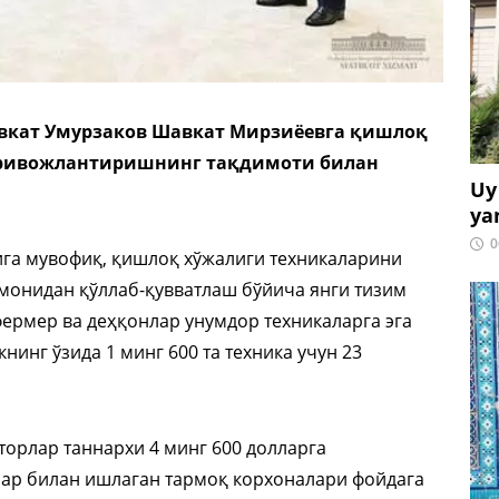
вкат Умурзаков Шавкат Мирзиёевга қишлоқ
 ривожлантиришнинг тақдимоти билан
Uy
ya
0
ига мувофиқ, қишлоқ хўжалиги техникаларини
монидан қўллаб-қувватлаш бўйича янги тизим
фермер ва деҳқонлар унумдор техникаларга эга
инг ўзида 1 минг 600 та техника учун 23
орлар таннархи 4 минг 600 долларга
рар билан ишлаган тармоқ корхоналари фойдага