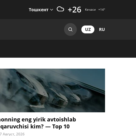
+26
Тошкент
Кечаси
+14
°
UZ
RU
honning eng yirik avtoishlab
iqaruvchisi kim? — Top 10
7 Август, 2026