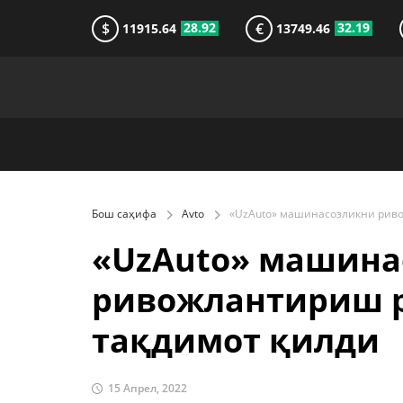
$
€
28.92
32.19
11915.64
13749.46
Бош саҳифа
Avto
«UzAuto» машина
ривожлантириш 
тақдимот қилди
15 Апрел, 2022