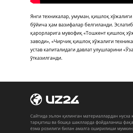
Янги техникалар, умуман, қишлоқ хўжалиг
бўйича ҳам вазифалар белгиланди. Эслатиб
қарорларига мувофиқ «Тошкент қишлоқ хўжа
заводи», «Чирчиқ қишлоқ хўжалиги техникас
устав капиталидаги давлат улушларини «Ў
ўтказилганди.
Cайтида эълон қилинган материаллардан нусха 
тарқатиш ва бошқа шаклларда фойдаланиш фақа
ёзма розилиги билан амалга оширилиши мумкин