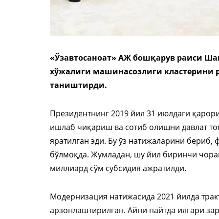
«Ўзавтосаноат» АЖ бошқарув раиси Ша
хўжалиги машинасозлиги кластерини
таништирди.
Президентнинг 2019 йил 31 июлдаги қарор
ишлаб чиқариш ва сотиб олишни давлат то
яратилган эди. Бу ўз натижаларини бериб, 
бўлмоқда. Жумладан, шу йил биринчи чоракн
миллиард сўм субсидия ажратилди.
Модернизация натижасида 2021 йилда тракт
арзонлаштирилган. Айни пайтда илгари за