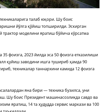
 техникаларига талаб юқори. Шу боис
аришни йўлга қўйиш топширилди. Эскирган
ий трактор моделини яратиш бўйича кўрсатма
 35 фоизга, 2023 йилда эса 50 фоизга етказилиши
талл қуйиш заводини ишга тушириб ҳамда 90
ириб, техникалар таннархини камида 12 фоизга
салалардан яна бири — техника бузилса, уни
лаш. Шу боис Президент машинасозликда савдо ва
изим яратиш, 14 та ҳудудда сервис маркази ва 100
и таъкидлади.