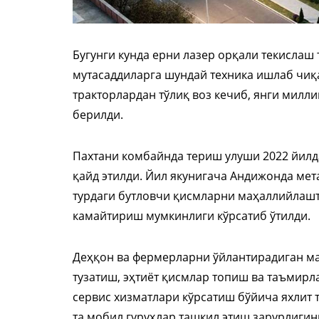
Бугунги кунда ерни лазер орқали текислаш
мутасаддиларга шундай техника ишлаб чиқ
тракторлардан тўлиқ воз кечиб, янги милл
берилди.
Пахтани комбайнда териш улуши 2022 йилда
қайд этилди. Йил якунигача Андижонда ме
турдаги бутловчи қисмларни маҳаллийлашт
камайтириш мумкинлиги кўрсатиб ўтилди.
Деҳқон ва фермерларни ўйлантирадиган ма
тузатиш, эҳтиёт қисмлар топиш ва таъмир
сервис хизматлари кўрсатиш бўйича яхлит т
та мобил гуруҳлар ташкил этиш зарурлигин