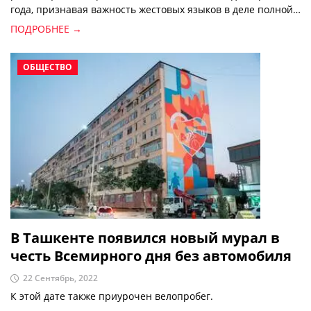
года, признавая важность жестовых языков в деле полной
реализации прав человека для неслышащих людей.
ПОДРОБНЕЕ →
ОБЩЕСТВО
В Ташкенте появился новый мурал в
честь Всемирного дня без автомобиля
22 Сентябрь, 2022
К этой дате также приурочен велопробег.