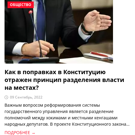
ОБЩЕСТВО
Как в поправках в Конституцию
отражен принцип разделения власти
на местах?
09 Сентябрь, 2022
Важным вопросом реформирования системы
государственного управления является разделение
полномочий между хокимами и местными кенгашами
народных депутатов. В проекте Конституционного закона
“О внесении изменений и дополнений в Конституцию
ПОДРОБНЕЕ →