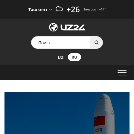
+26
Ташкент
Вечером
+14
°
RU
UZ