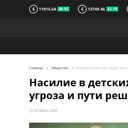
$
€
28.92
32.19
11915.64
13749.46
Главная
Общество
Насилие в детски
угроза и пути ре
07 Март, 2025