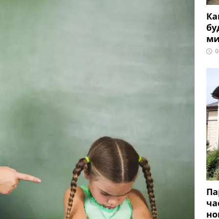
Ка
бу
ми
0
Па
ча
но