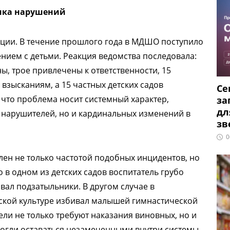
ика нарушений
ации. В течение прошлого года в МДШО поступило
нием с детьми. Реакция ведомства последовала:
ы, трое привлечены к ответственности, 15
зысканиям, а 15 частных детских садов
Се
 что проблема носит системный характер,
за
дл
 нарушителей, но и кардинальных изменений в
зв
0
н не только частотой подобных инцидентов, но
о в одном из детских садов воспитатель грубо
авал подзатыльники. В другом случае в
ской культуре избивал малышей гимнастической
тели не только требуют наказания виновных, но и
могли оставаться незамеченными внутри системы.