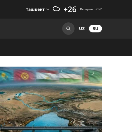
+26
Ташкент
Вечером
+14
°
RU
UZ