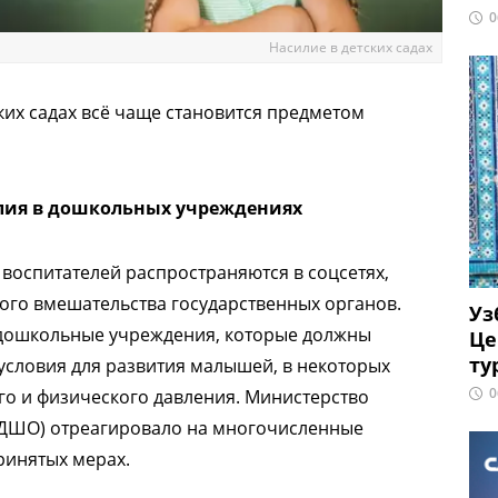
0
Насилие в детских садах
ких садах всё чаще становится предметом
лия в дошкольных учреждениях
оспитателей распространяются в соцсетях,
ого вмешательства государственных органов.
Уз
 дошкольные учреждения, которые должны
Це
ту
условия для развития малышей, в некоторых
0
го и физического давления. Министерство
ДШО) отреагировало на многочисленные
ринятых мерах.