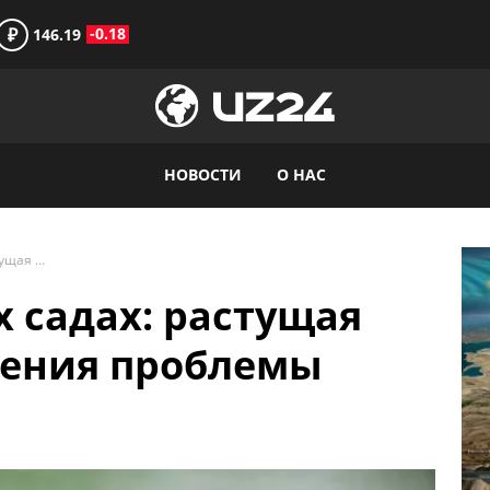
₽
-0.18
146.19
НОВОСТИ
О НАС
Насилие в детских садах: растущая угроза и пути решения проблемы
х садах: растущая
шения проблемы