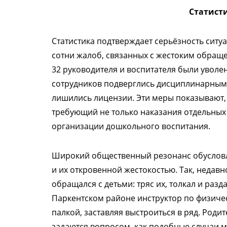
Cтатист
Статистика подтверждает серьёзность ситу
сотни жалоб, связанных с жестоким обраще
32 руководителя и воспитателя были уволен
сотрудников подверглись дисциплинарным в
лишились лицензии. Эти меры показывают,
требующий не только наказания отдельных
организации дошкольного воспитания.
Широкий общественный резонанс обусловле
и их откровенной жестокостью. Так, недавн
обращался с детьми: тряс их, толкал и разд
Паркентском районе инструктор по физиче
палкой, заставляя выстроиться в ряд. Роди
задаются вопросом, как подобные случаи 