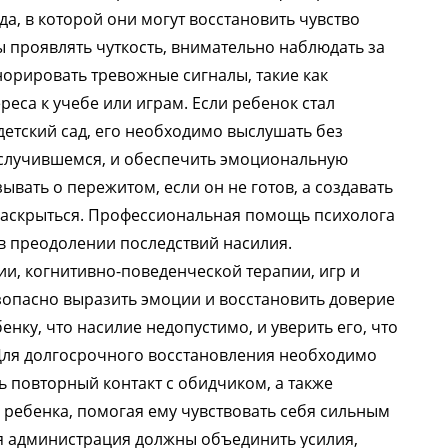
а, в которой они могут восстановить чувство
 проявлять чуткость, внимательно наблюдать за
орировать тревожные сигналы, такие как
еса к учебе или играм. Если ребенок стал
детский сад, его необходимо выслушать без
 в случившемся, и обеспечить эмоциональную
ывать о пережитом, если он не готов, а создавать
 раскрыться. Профессиональная помощь психолога
в преодолении последствий насилия.
и, когнитивно-поведенческой терапии, игр и
зопасно выразить эмоции и восстановить доверие
нку, что насилие недопустимо, и уверить его, что
 Для долгосрочного восстановления необходимо
ь повторный контакт с обидчиком, а также
 ребенка, помогая ему чувствовать себя сильным
я администрация должны объединить усилия,