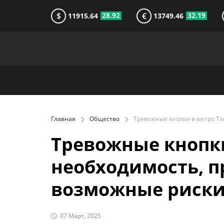
$
€
28.92
32.19
11915.64
13749.46
Главная
Общество
Тревожные кнопки
необходимость, 
возможные риск
07 Март, 2025