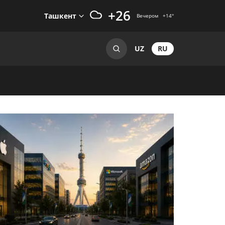
+26
Ташкент
Вечером
+14
°
RU
UZ