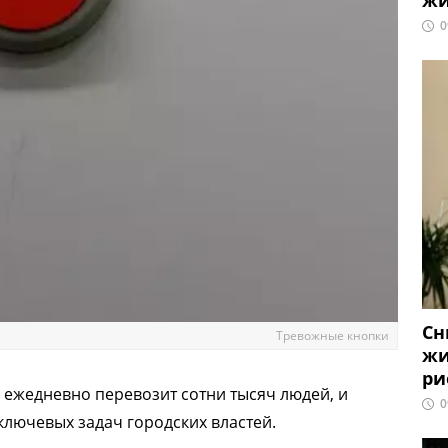
жи
0
Сн
Тревожные кнопки
жи
ри
 ежедневно перевозит сотни тысяч людей, и
0
ключевых задач городских властей.