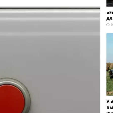
«E
дл
0
Уз
вы