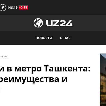
₽
-0.18
146.19
НОВОСТИ
О НАС
Тревожные кнопки в метро Ташкента: необходимость, преимущества и возможные риски
 в метро Ташкента:
преимущества и
и