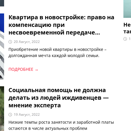
имеет право на свободное передвижение по
территории республики, выбирать место
пребывания и жительства, за исключением
Квартира в новостройке: право на
ограничений, установленных законом. О сути и
компенсацию при
Не
значении этих изменений рассказывает профессор
та
несвоевременной передаче
Ташкентского государственного юридического
университета, доктор юридических наук Омон
объекта
1
20 Август, 2022
Мухамеджанов.
Приобретение новой квартиры в новостройке –
долгожданная мечта каждой молодой семьи.
ПОДРОБНЕЕ →
Социальная помощь не должна
делать из людей иждивенцев —
мнение эксперта
19 Август, 2022
Низкие темпы роста занятости и заработной платы
остаются в числе актуальных проблем