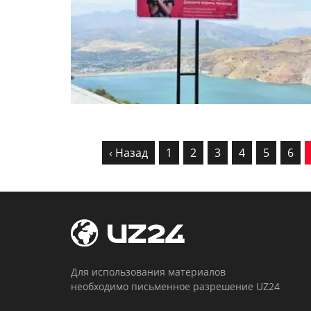
‹ Назад
1
2
3
4
5
6
Для использования материалов
необходимо письменное разрешение UZ24