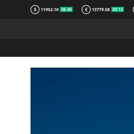
$
€
36.46
30.12
11952.10
13779.58