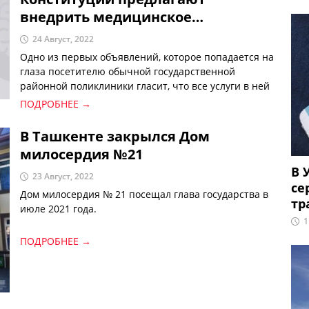
внедрить медицинское
страхование. Для чего?
24 Август, 2022
Одно из первых объявлений, которое попадается на
глаза посетителю обычной государственной
районной поликлиники гласит, что все услуги в ней
оказываются бесплатно. Но так ли это на самом
ПОДРОБНЕЕ →
деле?
В Ташкенте закрылся Дом
милосердия №21
В 
23 Август, 2022
се
Дом милосердия № 21 посещал глава государства в
тр
июле 2021 года.
1
ПОДРОБНЕЕ →