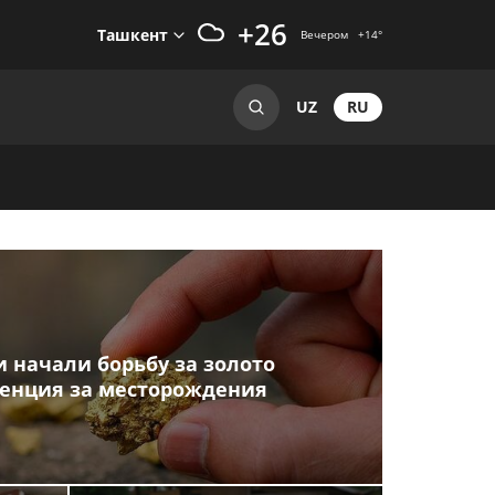
+26
Ташкент
Вечером
+14
°
RU
UZ
 начали борьбу за золото
ренция за месторождения