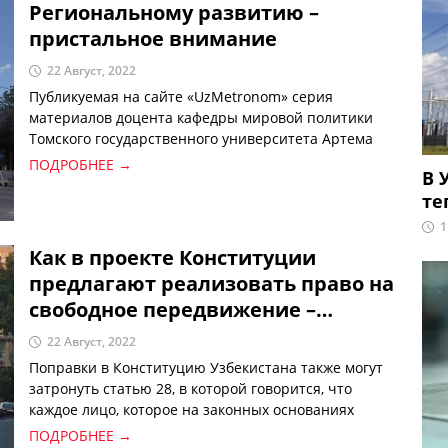
Региональному развитию –
пристальное внимание
22 Август, 2022
Публикуемая на сайте «UzMetronom» серия
материалов доцента кафедры мировой политики
Томского государственного университета Артема
Данкова посвященная региональной политике в
ПОДРОБНЕЕ →
В 
странах Центральной Азии, свидетельствует, что
те
автор не владеет достаточно глубоко проблемой, а
ограничился поверхностным изложением
1
материала, имеющегося в сети.
Как в проекте Конституции
предлагают реализовать право на
свободное передвижение –
мнение эксперта
22 Август, 2022
Поправки в Конституцию Узбекистана также могут
затронуть статью 28, в которой говорится, что
каждое лицо, которое на законных основаниях
находится на территории Республики Узбекистан,
ПОДРОБНЕЕ →