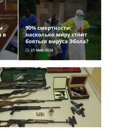
м
90% смертности:
и в
насколько миру стоит
бояться вируса Эбола?
25 Май, 2026