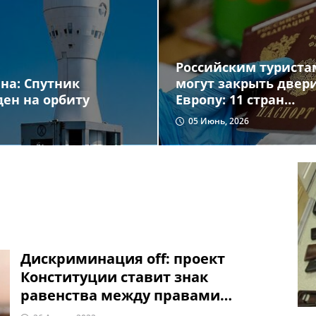
Российским туриста
могут закрыть двер
на: Спутник
Европу: 11 стран
ен на орбиту
требуют новых
05 Июнь, 2026
ограничений
Дискриминация off: проект
Конституции ставит знак
равенства между правами
мужчин и женщин