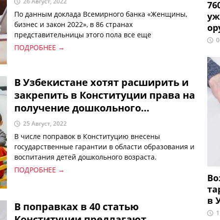
26 Август, 2022
76
По данным доклада Всемирного банка «Женщины,
уж
бизнес и закон 2022», в 86 странах
ор
представительницы этого пола все еще
0
сталкиваются с теми или иными ограничениями на
ПОДРОБНЕЕ →
работу, а 95 стран не гарантируют равную оплату за
равный труд.
В Узбекистане хотят расширить и
закрепить в Конституции права на
получение дошкольного
образования
25 Август, 2022
В числе поправок в Конституцию внесены
государственные гарантии в области образования и
воспитания детей дошкольного возраста.
ПОДРОБНЕЕ →
Во
та
в 
В поправках в 40 статью
1
Конституции предлагают