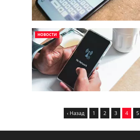
НОВОСТИ
‹ Назад
1
2
3
4
5