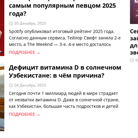
самым популярным певцом 2025
года?
05 Декабрь, 2025
Се
Spotify опубликовал итоговый рейтинг 2025 года.
за
Согласно данным сервиса, Тейлор Свифт заняла 2-е
место, а The Weeknd — 3-е. 4-е место досталось
дл
Дрейку, 5-е — Билли Айлиш. Самым популярным
зв
ПОДРОБНЕЕ →
исполнителем года стал Bad Bunny, заняв первое
0
место.
Дефицит витамина D в солнечном
Узбекистане: в чём причина?
04 Декабрь, 2025
Сегодня почти 1 миллиард людей в мире страдает
от нехватки витамина D. Даже в солнечной стране,
как Узбекистан, большая часть подростков и детей
испытывает дефицит этого витамина. Интересно,
ПОДРОБНЕЕ →
что солнце — это естественный и самый сильный
источник витамина D. В связи с этим возникает ряд
вопросов: как же так, что в стране с обилием солнца