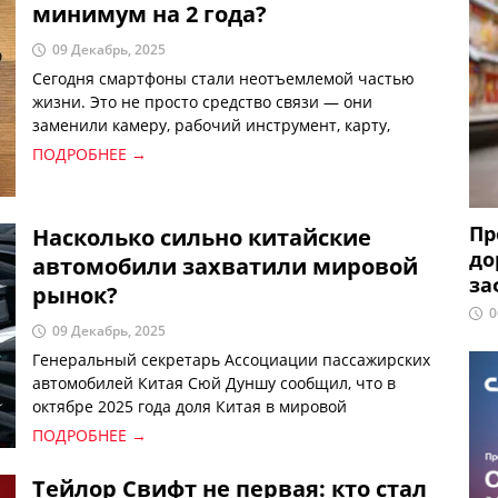
минимум на 2 года?
09 Декабрь, 2025
Сегодня смартфоны стали неотъемлемой частью
жизни. Это не просто средство связи — они
заменили камеру, рабочий инструмент, карту,
кошелёк, ежедневник и центр развлечений.
ПОДРОБНЕЕ →
Поэтому, когда телефон начинает тормозить или
быстро разряжается, это раздражает многих.
Нередко люди жалуются, что их смартфон уже через
Пр
Насколько сильно китайские
1–2 года начинает работать хуже. На самом деле
до
автомобили захватили мировой
проблема чаще всего не в устройстве, а в том, как
за
мы им пользуемся. Если правильно обращаться с
рынок?
телефоном, его срок службы можно спокойно
0
09 Декабрь, 2025
продлить ещё на два года.
Генеральный секретарь Ассоциации пассажирских
автомобилей Китая Сюй Дуншу сообщил, что в
октябре 2025 года доля Китая в мировой
автомобильной торговле достигла 38%. Пока
ПОДРОБНЕЕ →
международные автопроизводители сталкиваются
со спадом, позиции Китая продолжают укрепляться.
Тейлор Свифт не первая: кто стал