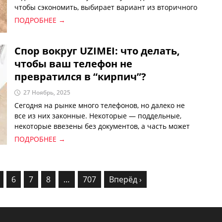
чтобы сэкономить, выбирает вариант из вторичного
рынка. Из-за роста цен рынок подержанных iPhone
ПОДРОБНЕЕ →
стал особенно активным.
Спор вокруг UZIMEI: что делать,
чтобы ваш телефон не
превратился в “кирпич”?
27 Ноябрь, 2025
Сегодня на рынке много телефонов, но далеко не
все из них законные. Некоторые — поддельные,
некоторые ввезены без документов, а часть может
быть украдена. Самое неприятное — такой телефон
ПОДРОБНЕЕ →
в любой момент может быть отключён от сети и
полностью перестать работать.
6
7
8
…
707
Вперёд ›