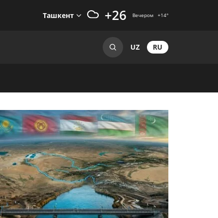
+26
Ташкент
Вечером
+14
°
RU
UZ