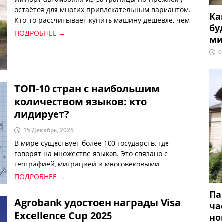
остаётся для многих привлекательным вариантом.
Ка
Кто-то рассчитывает купить машину дешевле, чем
бу
на внутреннем рынке, кто-то ищет модель, которой
ПОДРОБНЕЕ →
ми
нет в Узбекистане, а кто-то планирует приобрести
качественный электромобиль.
0
ТОП-10 стран с наибольшим
количеством языков: кто
лидирует?
15 Декабрь, 2025
В мире существует более 100 государств, где
говорят на множестве языков. Это связано с
географией, миграцией и многовековыми
процессами культурного развития. Каждый из этих
ПОДРОБНЕЕ →
языков возник в небольших сообществах и имеет
Па
глубокие исторические корни. Какие же страны
Agrobank удостоен награды Visa
ча
являются лидерами по языковому разнообразию?
Excellence Cup 2025
но