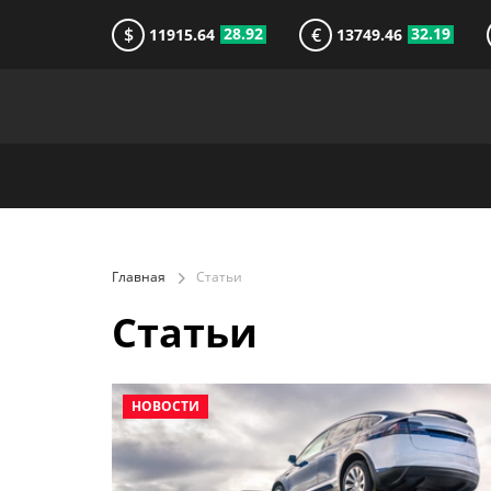
$
€
28.92
32.19
11915.64
13749.46
Главная
Статьи
Статьи
НОВОСТИ