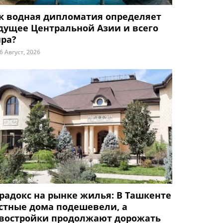
к водная дипломатия определяет
дущее Центральной Азии и всего
ра?
6 Август, 2026
радокс на рынке жилья: В Ташкенте
стные дома подешевели, а
востройки продолжают дорожать