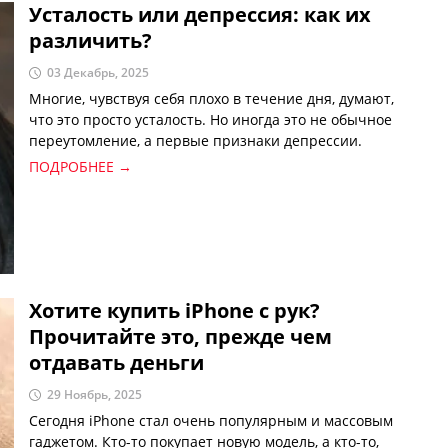
люди нуждаются в витамине D? К чему приводит его
Усталость или депрессия: как их
дефицит и как с этим бороться?
различить?
03 Декабрь, 2025
Многие, чувствуя себя плохо в течение дня, думают,
что это просто усталость. Но иногда это не обычное
переутомление, а первые признаки депрессии.
Усталость и депрессия действительно похожи по
ПОДРОБНЕЕ →
внешним проявлениям, поэтому их трудно
отличить, однако это разные состояния, каждое из
которых требует своего подхода.
Хотите купить iPhone с рук?
Прочитайте это, прежде чем
отдавать деньги
29 Ноябрь, 2025
Сегодня iPhone стал очень популярным и массовым
гаджетом. Кто-то покупает новую модель, а кто-то,