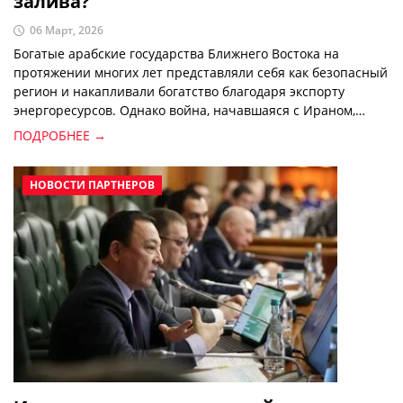
залива?
06 Март, 2026
Богатые арабские государства Ближнего Востока на
протяжении многих лет представляли себя как безопасный
регион и накапливали богатство благодаря экспорту
энергоресурсов. Однако война, начавшаяся с Ираном,
резко изменила эту стабильность. Атаки Ирана и
ПОДРОБНЕЕ →
нестабильность в Персидском заливе серьёзно повлияли
на безопасность и экономику этих стран. В данной статье
рассмотрим текущую ситуацию в государствах залива и
НОВОСТИ ПАРТНЕРОВ
перспективы их отношений с Ираном.