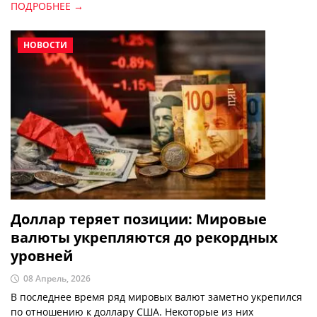
превратилось в отдельный бизнес. Учёные Кембриджского
ПОДРОБНЕЕ →
университета изучили, как устроен этот рынок, а также
проанализировали, в каких странах подобные услуги
обходятся дешевле. Примечательно, что в этом процессе
НОВОСТИ
упоминается и Узбекистан. Почему же именно через наши
номера создавать фейковые аккаунты проще?
Доллар теряет позиции: Мировые
валюты укрепляются до рекордных
уровней
08 Апрель, 2026
В последнее время ряд мировых валют заметно укрепился
по отношению к доллару США. Некоторые из них