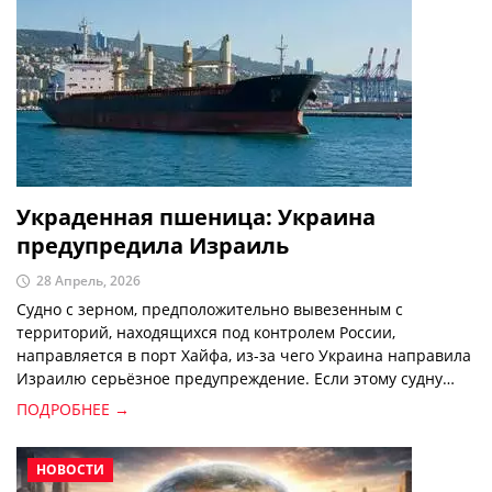
Украденная пшеница: Украина
предупредила Израиль
28 Апрель, 2026
Судно с зерном, предположительно вывезенным с
территорий, находящихся под контролем России,
направляется в порт Хайфа, из-за чего Украина направила
Израилю серьёзное предупреждение. Если этому судну
разрешат разгрузку, отношения между Украиной и
ПОДРОБНЕЕ →
Израилем могут ухудшиться.
НОВОСТИ