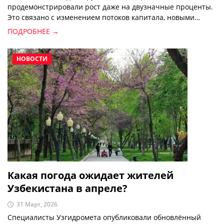
продемонстрировали рост даже на двузначные проценты.
Это связано с изменением потоков капитала, новыми
ожиданиями в области денежно-кредитной политики и
ПОДРОБНЕЕ →
положительными изменениями в экономиках отдельных
стран. Однако не все валюты показывают одинаковые
результаты. Какие валюты укрепляются по отношению к
НОВОСТИ
доллару и почему?
Какая погода ожидает жителей
Узбекистана в апреле?
31 Март, 2026
Специалисты Узгидромета опубликовали обновлённый