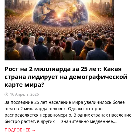
Рост на 2 миллиарда за 25 лет: Какая
страна лидирует на демографической
карте мира?
16 Апрель, 2026
За последние 25 лет население мира увеличилось более
чем на 2 миллиарда человек. Однако этот рост
распределяется неравномерно. В одних странах население
быстро растёт, в других — значительно медленнее.
Интересно, что страны с наибольшим приростом в
ПОДРОБНЕЕ →
абсолютных цифрах и страны с самым высоким