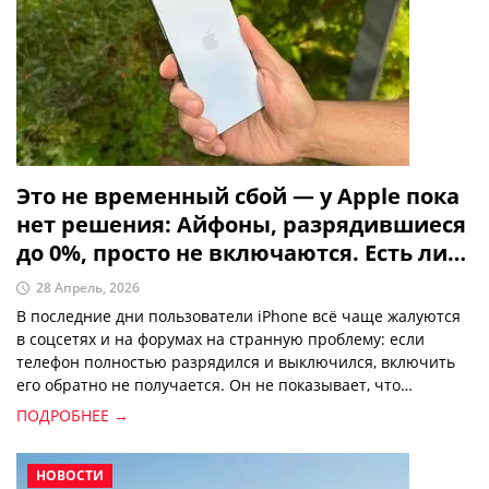
Это не временный сбой — у Apple пока
нет решения: Айфоны, разрядившиеся
до 0%, просто не включаются. Есть ли
выход?
28 Апрель, 2026
В последние дни пользователи iPhone всё чаще жалуются
в соцсетях и на форумах на странную проблему: если
телефон полностью разрядился и выключился, включить
его обратно не получается. Он не показывает, что
заряжается, экран не реагирует — по сути, превращается в
ПОДРОБНЕЕ →
«кирпич». Чаще всего это происходит с новыми моделями
— iPhone Air, iPhone 17 и некоторыми версиями iPhone 16.
НОВОСТИ