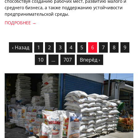
способствуя созданию рабочих мест, развитию малого и
среднего бизнеса, а также поддержанию устойчивости
предпринимательской среды.
ПОДРОБНЕЕ →
‹ Назад
1
2
3
4
5
6
7
8
9
10
…
707
Вперёд ›