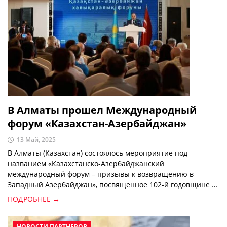
В Алматы прошел Международный
форум «Казахстан-Азербайджан»
13 Май, 2025
В Алматы (Казахстан) состоялось мероприятие под
названием «Казахстанско-Азербайджанский
международный форум – призывы к возвращению в
Западный Азербайджан», посвященное 102-й годовщине со
дня рождения Общенационального лидера Азербайджана
ПОДРОБНЕЕ →
Гейдара Алиева.
НОВОСТИ ПАРТНЕРОВ