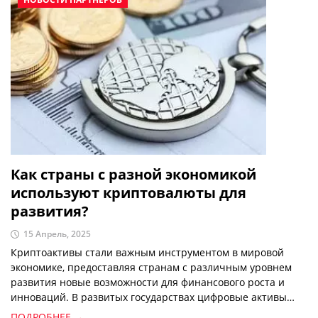
Как страны с разной экономикой
используют криптовалюты для
развития?
15 Апрель, 2025
Криптоактивы стали важным инструментом в мировой
экономике, предоставляя странам с различным уровнем
развития новые возможности для финансового роста и
инноваций. В развитых государствах цифровые активы
используются для интеграции блокчейн-технологий в
ПОДРОБНЕЕ →