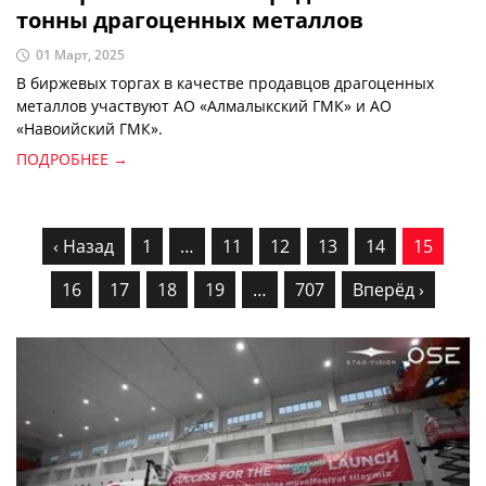
тонны драгоценных металлов
01 Март, 2025
В биржевых торгах в качестве продавцов драгоценных
металлов участвуют АО «Алмалыкский ГМК» и АО
«Навоийский ГМК».
ПОДРОБНЕЕ →
‹ Назад
1
…
11
12
13
14
15
16
17
18
19
…
707
Вперёд ›