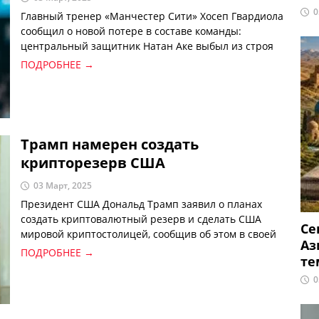
0
Главный тренер «Манчестер Сити» Хосеп Гвардиола
сообщил о новой потере в составе команды:
центральный защитник Натан Аке выбыл из строя
из-за травмы.
ПОДРОБНЕЕ →
Трамп намерен создать
крипторезерв США
03 Март, 2025
Президент США Дональд Трамп заявил о планах
создать криптовалютный резерв и сделать США
Се
мировой криптостолицей, сообщив об этом в своей
Аз
социальной сети Truth Social.
ПОДРОБНЕЕ →
те
0