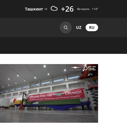
+26
Ташкент
Вечером
+14
°
RU
UZ