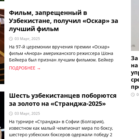
Фильм, запрещенный в
Узбекистане, получил «Оскар» за
лучший фильм
03 Март, 2025
На 97-й церемонии вручения премии «Оскар»
фильм «Анора» американского режиссера Шона
За
Бейкера был признан лучшим фильмом. Бейкер
на
также получил награду за лучшую режиссуру.
ПОДРОБНЕЕ →
уп
ср
пр
Шесть узбекистанцев поборются
0
за золото на «Странджа-2025»
03 Март, 2025
На турнире «Странджа» в Софии (Болгария),
известном как малый чемпионат мира по боксу,
шестеро узбекских боксеров одержали победу 2