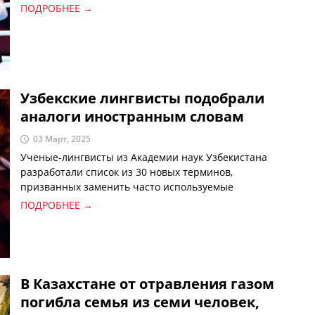
марта, сообщает Национальный олимпийский
ПОДРОБНЕЕ →
комитет Узбекистана.
Узбекские лингвисты подобрали
аналоги иностранным словам
03 Март, 2025
Ученые-лингвисты из Академии наук Узбекистана
разработали список из 30 новых терминов,
призванных заменить часто используемые
иностранные слова в узбекском языке.
ПОДРОБНЕЕ →
В Казахстане от отравления газом
погибла семья из семи человек,