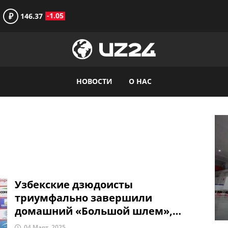
₽
-1.05
146.37
НОВОСТИ
О НАС
Узбекские дзюдоисты
триумфально завершили
домашний «Большой шлем»,
завоевав 12 медалей
04 Март, 2025