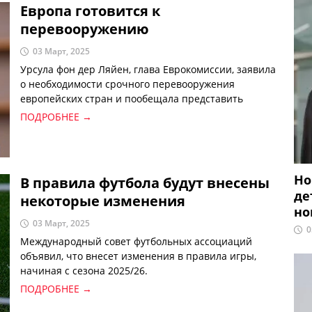
Европа готовится к
перевооружению
03 Март, 2025
Урсула фон дер Ляйен, глава Еврокомиссии, заявила
о необходимости срочного перевооружения
европейских стран и пообещала представить
соответствующий план в ближайшие дни.
ПОДРОБНЕЕ →
Но
В правила футбола будут внесены
де
некоторые изменения
но
03 Март, 2025
0
Международный совет футбольных ассоциаций
объявил, что внесет изменения в правила игры,
начиная с сезона 2025/26.
ПОДРОБНЕЕ →