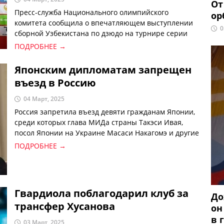
От
Пресс-служба Национального олимпийского
ор
комитета сообщила о впечатляющем выступлении
0
сборной Узбекистана по дзюдо на турнире серии
«Большой шлем», который проходил в Ташкенте.
ПОДРОБНЕЕ →
Отечественные спортсмены сумели завоевать 12
медалей различного достоинства, установив тем
Японским дипломатам запрещен
самым новый национальный рекорд.
въезд в Россию
04 Март, 2025
Россия запретила въезд девяти гражданам Японии,
среди которых глава МИДа страны Такэси Ивая,
посол Японии на Украине Масаси Накагомэ и другие
высокопоставленные лица и бизнесмены.
ПОДРОБНЕЕ →
Гвардиола поблагодарил клуб за
До
трансфер Хусанова
он
в 
03 Март, 2025