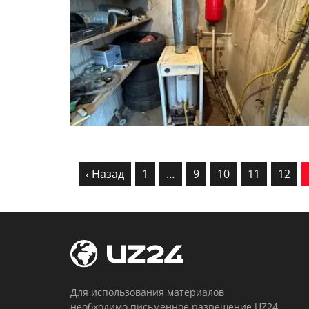
‹ Назад
1
…
9
10
11
12
Для использования материалов
необходимо письменное разрешение UZ24