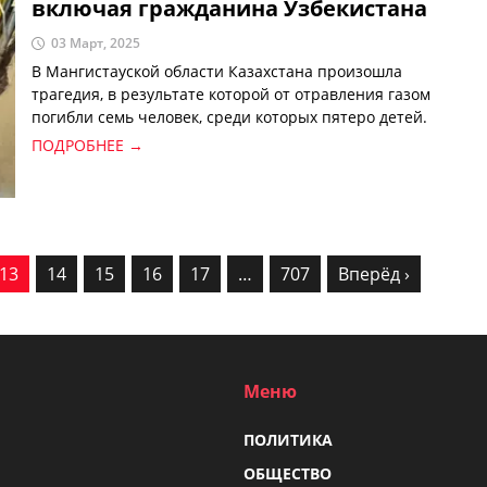
включая гражданина Узбекистана
03 Март, 2025
В Мангистауской области Казахстана произошла
трагедия, в результате которой от отравления газом
погибли семь человек, среди которых пятеро детей.
Областной акимат сообщил, что все погибшие
ПОДРОБНЕЕ →
являются гражданами Узбекистана, однако в
Министерстве чрезвычайных ситуаций
Узбекистана уточнили, что только отец семейства
имел узбекское гражданство.
13
14
15
16
17
…
707
Вперёд ›
Меню
ПОЛИТИКА
ОБЩЕСТВО