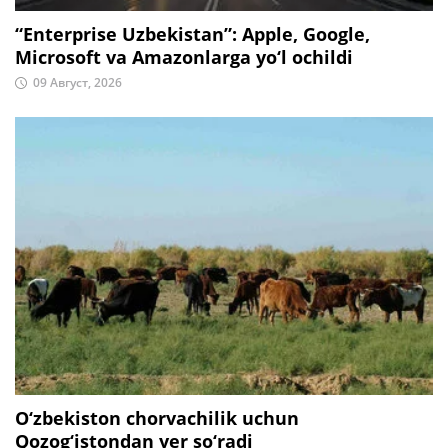
“Enterprise Uzbekistan”: Apple, Google,
Microsoft va Amazonlarga yo‘l ochildi
09 Август, 2026
O‘zbekiston chorvachilik uchun
Qozog‘istondan yer so‘radi