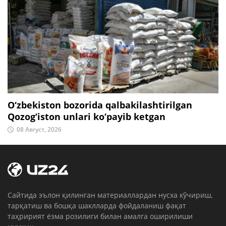
O‘zbekiston bozorida qalbakilashtirilgan
Qozog‘iston unlari ko‘payib ketgan
08 Август, 2026
Cайтида эълон қилинган материаллардан нусха кўчириш,
тарқатиш ва бошқа шаклларда фойдаланиш фақат
таҳририят ёзма розилиги билан амалга оширилиши