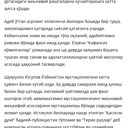
ўртасидаги маънавий ришталарни кучайтиришга катта
ҳисса қўшди.
Адиб ўтган асрнинг эллигинчи йиллари бошида бир гуруҳ
зиёлиларимиз қаторида сиёсий қатағонга учради.
Кейинчалик номи ва ижоди тўла оқланиб, адабиётимиз
ривожи йўлида фаол ижод қилди. Ёзувчи “Кафансиз
кўмилганлар” романида ана шу даврда халқимиз бошига
тушган оғир синов ва адолатсизликларни ҳаётий мисоллар
асосида ҳаққоний тасвирлади.
Шукрулло Юсупов Ўзбекистон мустақиллигини катта
қувонч билан кутиб олди. Бу даврда самарали ижод қилиш
билан бир қаторда, ижтимоий ҳаётимизда ҳам фаол
иштирок этиб, мамлакатимиз мустақиллигининг маънавий-
маърифий асосларини мустаҳкамлаш йўлида сидқидилдан
хизмат қилди. Истиқлол йилларида нашр этилган “Қасосли
дунё” бадиий-публицистик тўплами ва “Тирик руҳлар” деб
номланган хотира-романида ростгўйлик ва одамийлик