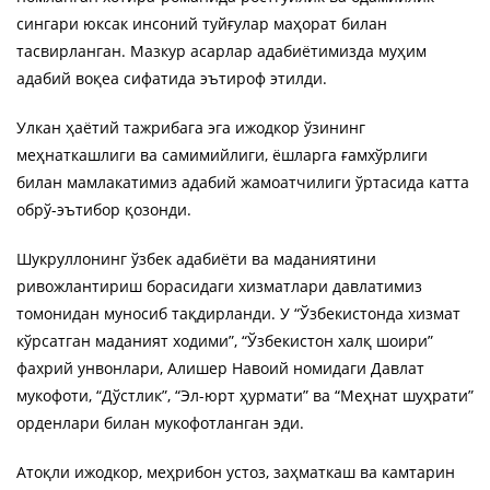
сингари юксак инсоний туйғулар маҳорат билан
тасвирланган. Мазкур асарлар адабиётимизда муҳим
адабий воқеа сифатида эътироф этилди.
Улкан ҳаётий тажрибага эга ижодкор ўзининг
меҳнаткашлиги ва самимийлиги, ёшларга ғамхўрлиги
билан мамлакатимиз адабий жамоатчилиги ўртасида катта
обрў-эътибор қозонди.
Шукруллонинг ўзбек адабиёти ва маданиятини
ривожлантириш борасидаги хизматлари давлатимиз
томонидан муносиб тақдирланди. У “Ўзбекистонда хизмат
кўрсатган маданият ходими”, “Ўзбекистон халқ шоири”
фахрий унвонлари, Алишер Навоий номидаги Давлат
мукофоти, “Дўстлик”, “Эл-юрт ҳурмати” ва “Меҳнат шуҳрати”
орденлари билан мукофотланган эди.
Атоқли ижодкор, меҳрибон устоз, заҳматкаш ва камтарин