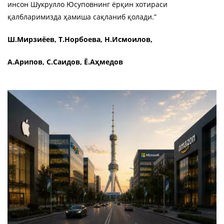
инсон Шукрулло Юсуповнинг ёрқин хотираси
қалбларимизда ҳамиша сақланиб қолади.”
Ш.Мирзиёев, Т.Норбоева, Н.Исмоилов,
А.Арипов, С.Саидов, Ё.Аҳмедов