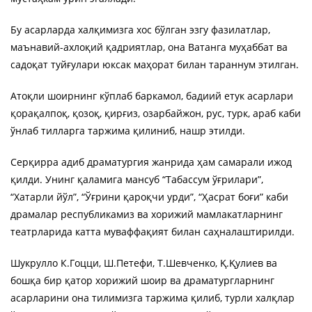
Бу асарларда халқимизга хос бўлган эзгу фазилатлар,
маънавий-ахлоқий қадриятлар, она Ватанга муҳаббат ва
садоқат туйғулари юксак маҳорат билан тараннум этилган.
Атоқли шоирнинг кўплаб баркамол, бадиий етук асарлари
қорақалпоқ, қозоқ, қирғиз, озарбайжон, рус, турк, араб каби
ўнлаб тилларга таржима қилиниб, нашр этилди.
Серқирра адиб драматургия жанрида ҳам самарали ижод
қилди. Унинг қаламига мансуб “Табассум ўғрилари”,
“Хатарли йўл”, “Ўғрини қароқчи урди”, “Ҳасрат боғи” каби
драмалар республикамиз ва хорижий мамлакатларнинг
театрларида катта муваффақият билан саҳналаштирилди.
Шукрулло К.Гоцци, Ш.Петефи, Т.Шевченко, Қ.Қулиев ва
бошқа бир қатор хорижий шоир ва драматургларнинг
асарларини она тилимизга таржима қилиб, турли халқлар