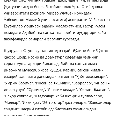
Меҳнат фаолиятини Тошкент шаҳридаги 1-ўрта мактабда
ўқитувчиликдан бошлаб, кейинчалик Ўрта Осиё давлат
университети (ҳозирги Мирзо Улуғбек номидаги
Ўзбекистон Миллий университети) аспиранти, Ўзбекистон
Ёзувчилар уюшмаси адабий маслаҳатчиси, Ғафур Ғулом
номидаги Адабиёт ва санъат нашриёти муҳаррири каби
вазифаларда самарали фаолият кўрсатди.
Шукрулло Юсупов улкан ижод ва ҳаёт йўлини босиб ўтган
ҳассос шоир, носир ва драматург сифатида ўзининг
сермазмун асарлари билан адабиёт ва санъатимиз
ривожига муносиб ҳисса қўшди. Қарийб саксон йиллик
ижодий фаолияти давомида яратилган “Ҳаёт илҳомлари”,
“Умрим борича”, “Инсон ва яхшилик”, “Зарралар”, “Инсон –
инсон учун”, “Суянчиқ”, “Яшагим келади”, “Сенинг бахтинг”,
“Баҳор совғаси”, “Юлдузлар” каби шеърий тўпламлари,
“Чоллар”, “Икки қоя”, “26-тоготар” достонлари, “Жавоҳирлар
сандиғи” насрий китоби адабиётимиз хазинасидан
мустаҳкам ўрин эгаллади.