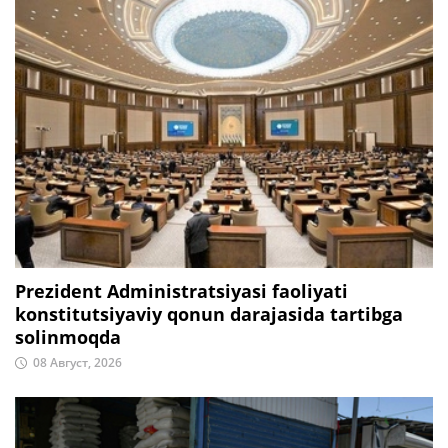
Prezident Administratsiyasi faoliyati
konstitutsiyaviy qonun darajasida tartibga
solinmoqda
08 Август, 2026