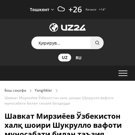
+26
Тошкент
Кечаси
+14
°
UZ
RU
Бош саҳифа
Yangiliklar
Шавкат Мирзиёев Ўзбекистон халқ шоири Шукрулло вафоти
муносабати билан таъзия билдирди
Шавкат Мирзиёев Ўзбекистон
халқ шоири Шукрулло вафоти
муносабати билан таъзия