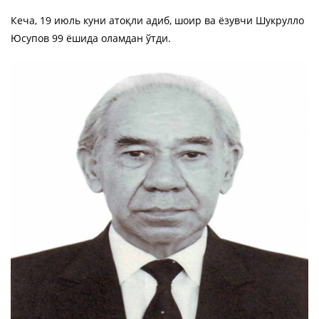
Кеча, 19 июль куни атоқли адиб, шоир ва ёзувчи Шукрулло
Юсупов 99 ёшида оламдан ўтди.