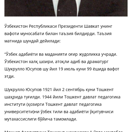
Ўзбекистон Республикаси Президенти Шавкат унинг
вафоти муносабати билан таъзия билдирди. Таъзия
матнида шундай дейилади:
“Ўзбек адабиёти ва маданияти оғир жудоликка учради.
Ўзбекистон халқ шоири, атоқли адиб ва драматург
Шукрулло Юсупов шу йил 19 июль куни 99 ёшида вафот
этди.
Шукрулло Юсупов 1921 йил 2 сентябрь куни Тошкент
шаҳрида туғилди. 1944 йили Тошкент давлат педагогика
институти (ҳозирги Тошкент давлат педагогика
университети)ни ўзбек тили ва адабиёти ўқитувчиси
мутахассислиги бўйича тамомлади.