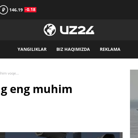
₽
-0.18
146.19
YANGILIKLAR
BIZ HAQIMIZDA
REKLAMA
2024-yil 27-martning eng muhim voqealari dayjesti
ing eng muhim