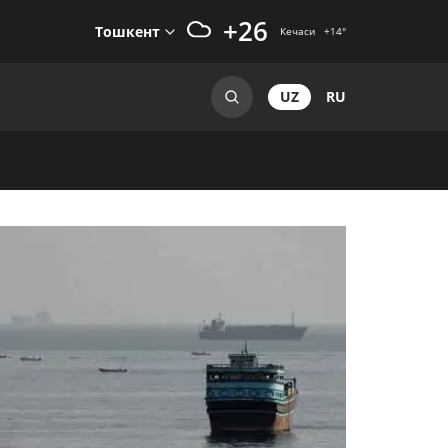
+26
Тошкент
Кечаси
+14
°
UZ
RU