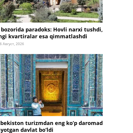
 bozorida paradoks: Hovli narxi tushdi,
ngi kvartiralar esa qimmatlashdi
6 Август, 2026
zbekiston turizmdan eng ko‘p daromad
ayotgan davlat bo‘ldi