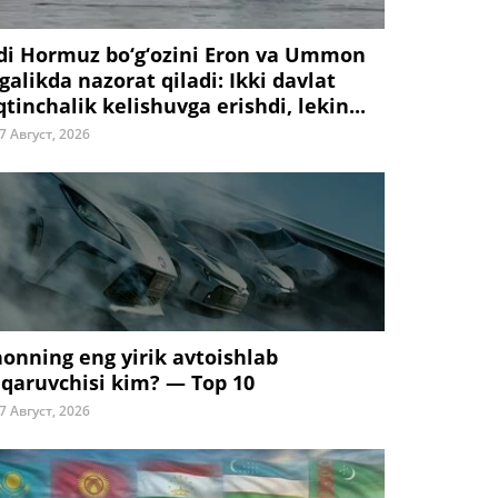
di Hormuz bo‘g‘ozini Eron va Ummon
galikda nazorat qiladi: Ikki davlat
tinchalik kelishuvga erishdi, lekin...
7 Август, 2026
honning eng yirik avtoishlab
iqaruvchisi kim? — Top 10
7 Август, 2026