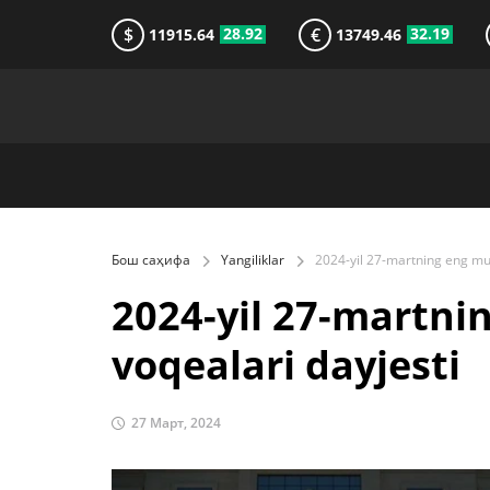
$
€
28.92
32.19
11915.64
13749.46
Бош саҳифа
Yangiliklar
2024-yil 27-martn
voqealari dayjesti
27 Март, 2024