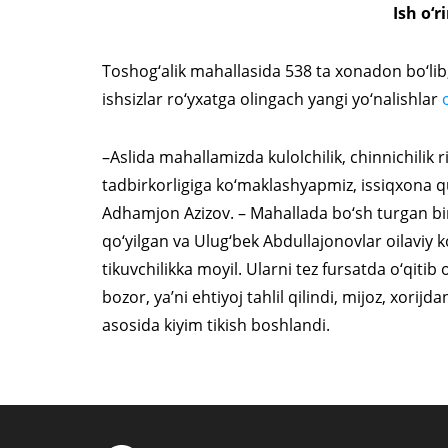
Ish o‘r
Toshog‘alik mahallasida 538 ta xonadon bo‘li
ishsizlar ro‘yxatga olingach yangi yo‘nalishlar
–Aslida mahallamizda kulolchilik, chinnichilik 
tadbirkorligiga ko‘maklashyapmiz, issiqxona qu
Adhamjon Azizov. – Mahallada bo‘sh turgan bin
qo‘yilgan va Ulug‘bek Abdullajonovlar oilaviy k
tikuvchilikka moyil. Ularni tez fursatda o‘qitib
bozor, ya’ni ehtiyoj tahlil qilindi, mijoz, xori
asosida kiyim tikish boshlandi.