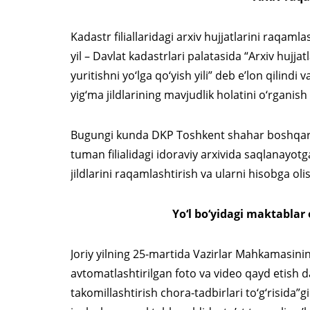
Kadastr filiallaridagi arxiv hujjatlarini raqaml
yil – Davlat kadastrlari palatasida “Arxiv hujjat
yuritishni yo‘lga qo‘yish yili” deb e’lon qilindi
yig‘ma jildlarining mavjudlik holatini o‘rganish
Bugungi kunda DKP Toshkent shahar boshqarm
tuman filialidagi idoraviy arxivida saqlanayo
jildlarini raqamlashtirish va ularni hisobga oli
Yo‘l bo‘yidagi maktablar
Joriy yilning 25-martida Vazirlar Mahkamasinin
avtomatlashtirilgan foto va video qayd etish da
takomillashtirish chora-tadbirlari to‘g‘risida”