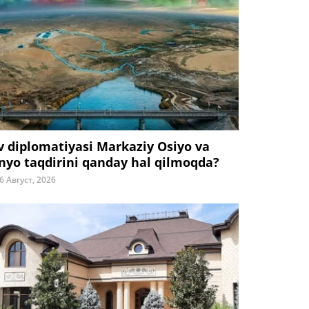
v diplomatiyasi Markaziy Osiyo va
nyo taqdirini qanday hal qilmoqda?
6 Август, 2026