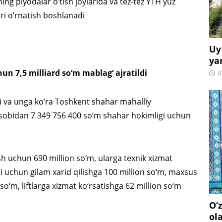
ning piyodalar o’tish joylarida va tez-tez YTH yuz
ri o’rnatish boshlanadi
Uy
ya
n 7,5 milliard so‘m mablag‘ ajratildi
0
adi va unga ko’ra Toshkent shahar mahalliy
hisobidan 7 349 756 400 so’m shahar hokimligi uchun
sh uchun 690 million so‘m, ularga texnik xizmat
ari uchun gilam xarid qilishga 100 million so‘m, maxsus
‘m, liftlarga xizmat ko‘rsatishga 62 million so‘m
O‘
ol