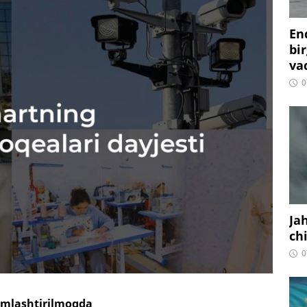
En
bir
vaq
0
Ja
ch
0
amlashtirilmoqda