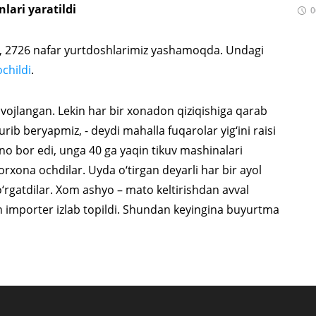
inlari yaratildi
0
b, 2726 nafar yurtdoshlarimiz yashamoqda. Undagi
ochildi
.
rivojlangan. Lekin har bir xonadon qiziqishiga qarab
rib beryapmiz, - deydi mahalla fuqarolar yig‘ini raisi
o bor edi, unga 40 ga yaqin tikuv mashinalari
orxona ochdilar. Uyda o‘tirgan deyarli har bir ayol
 o‘rgatdilar. Xom ashyo – mato keltirishdan avval
jdan importer izlab topildi. Shundan keyingina buyurtma