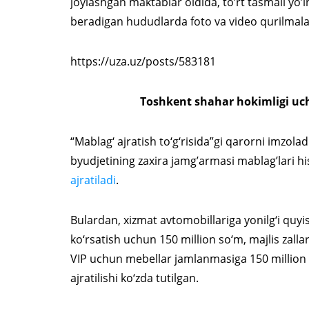
joylashgan maktablar oldida, to’rt tasmali yo’l
beradigan hududlarda foto va video qurilmala
https://uza.uz/posts/583181
Toshkent shahar hokimligi uchu
“Mablag‘ ajratish to‘g‘risida”gi qarorni imzol
byudjetining zaxira jamg’armasi mablag’lari 
ajratiladi
.
Bulardan, xizmat avtomobillariga yonilg‘i quyi
ko‘rsatish uchun 150 million so‘m, majlis zall
VIP uchun mebellar jamlanmasiga 150 million so
ajratilishi ko‘zda tutilgan.