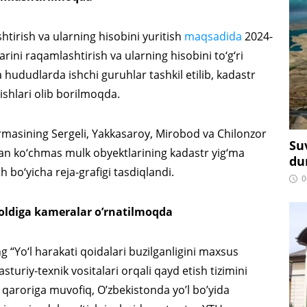
ashtirish va ularning hisobini yuritish
maqsadida
2024-
larini raqamlashtirish va ularning hisobini to‘g‘ri
 va hududlarda ishchi guruhlar tashkil etilib, kadastr
 ishlari olib borilmoqda.
asining Sergeli, Yakkasaroy, Mirobod va Chilonzor
Su
tgan ko‘chmas mulk obyektlarining kadastr yig‘ma
du
sh bo‘yicha reja-grafigi tasdiqlandi.
0
 oldiga kameralar o’rnatilmoqda
g “Yo‘l harakati qoidalari buzilganligini maxsus
sturiy-texnik vositalari orqali qayd etish tizimini
gi qaroriga muvofiq, O’zbekistonda yo’l bo’yida