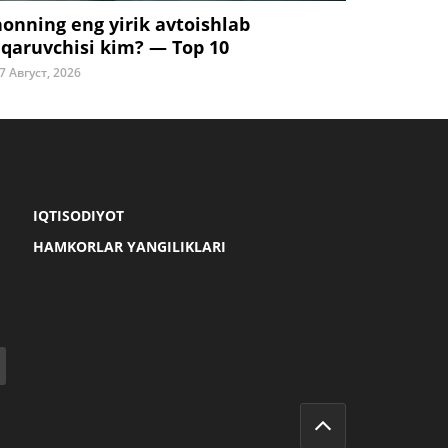
honning eng yirik avtoishlab
iqaruvchisi kim? — Top 10
7 Август, 2026
IQTISODIYOT
HAMKORLAR YANGILIKLARI