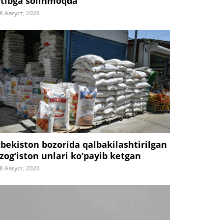
rtibga solinmoqda
8 Август, 2026
zbekiston bozorida qalbakilashtirilgan
zog‘iston unlari ko‘payib ketgan
8 Август, 2026