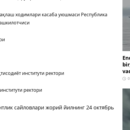
 сақлаш ходимлари касаба уюшмаси Республика
ташкилотчиси
ри
En
bir
vaq
тисодиёт институти ректори
0
институти ректори
нтлик сайловлари жорий йилнинг 24 октябрь