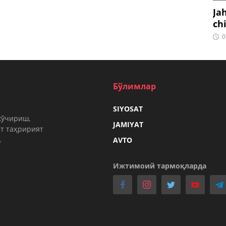
Ja
ch
0
Бўлимлар
SIYOSAT
кўчириш,
JAMIYAT
т таҳририят
.
AVTO
Ижтимоий тармоқларда