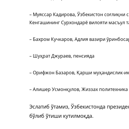
– Муяссар Кадирова, Ўзбекистон соғлиқни
Кенгашининг Сурхондарё вилояти масъул 
– Бахром Кучкаров, Адлия вазири ўринбоса
– Шуҳрат Джураев, пенсияда
– Орифжон Базаров, Қарши муҳандислик-иқ
– Алишер Усмонқулов, Жиззах политехника 
Эслатиб ўтамиз, Ўзбекистонда президе
бўлиб ўтиши кутилмоқда.