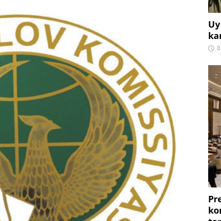
Uy
ka
0
Pr
ko