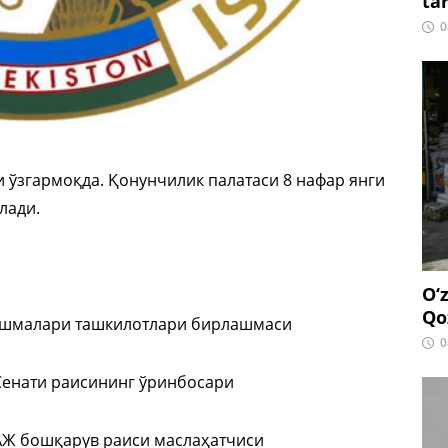
ta
0
 ўзгармоқда. Қонунчилик палатаси 8 нафар янги
лади.
O‘
Qo
уюшмалари ташкилотлари бирлашмаси
0
Сенати раисининг ўринбосари
 АЖ бошқарув раиси маслаҳатчиси