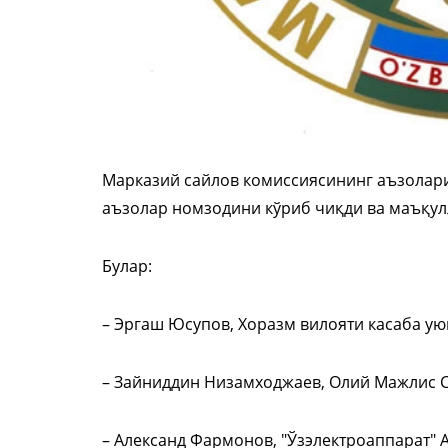
Марказий сайлов комиссиясининг аъзолари
аъзолар номзодини кўриб чиқди ва маъқул
Булар:
– Эргаш Юсупов, Хоразм вилояти касаба 
– Зайниддин Низамходжаев, Олий Мажлис 
– Александ Фармонов, "Ўзэлектроаппарат"