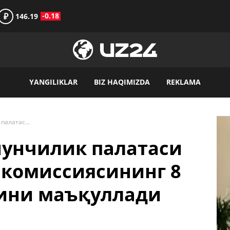
₽
-0.18
146.19
YANGILIKLAR
BIZ HAQIMIZDA
REKLAMA
Олий Мажлис Қонунчилик палатаси Марказий сайлов комиссиясининг 8 нафар янги аъзосини маъқуллади
унчилик палатаси
 комиссиясининг 8
сини маъқуллади