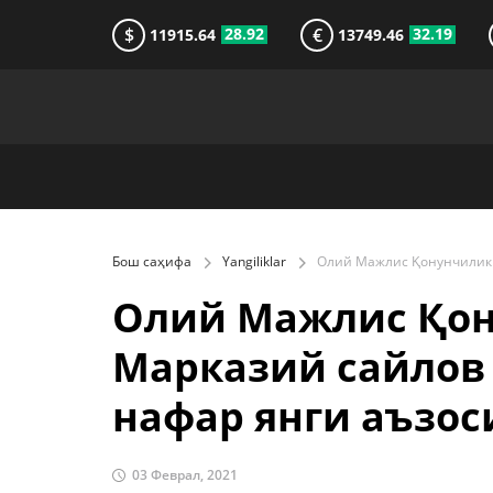
$
€
28.92
32.19
11915.64
13749.46
Бош саҳифа
Yangiliklar
Олий Мажлис Қон
Марказий сайлов
нафар янги аъзо
03 Феврал, 2021