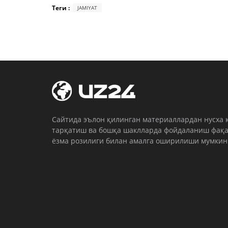
Теги :
JAMIYAT
Cайтида эълон қилинган материаллардан нусха 
тарқатиш ва бошқа шаклларда фойдаланиш фақа
ёзма розилиги билан амалга оширилиши мумкин