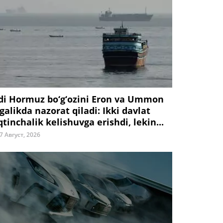
di Hormuz bo‘g‘ozini Eron va Ummon
galikda nazorat qiladi: Ikki davlat
tinchalik kelishuvga erishdi, lekin...
7 Август, 2026