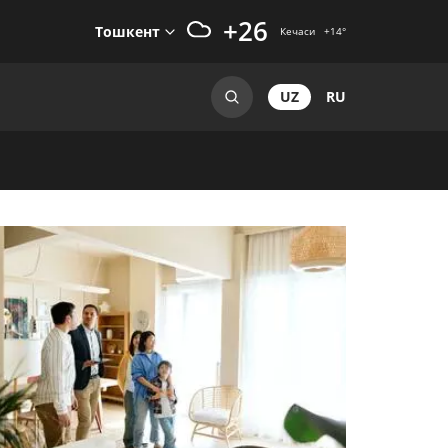
+26
Тошкент
Кечаси
+14
°
UZ
RU